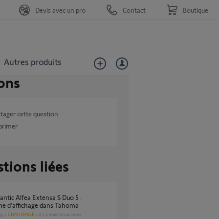
Devis avec un pro
Contact
Boutique
Autres produits
ons
tager cette question
primer
tions liées
me d’affichage dans Tahoma
CHAUFFAGE
il y a environ un mois
es