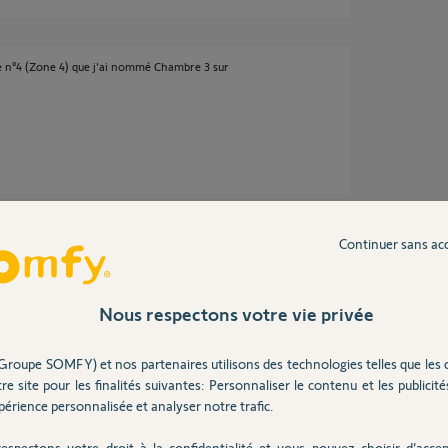
e n°4 (Zone 4) que j'ai nommé Chambre 3 sur
Continuer sans ac
Nous respectons votre vie privée
 an
Groupe SOMFY) et nos partenaires utilisons des technologies telles que les 
re site pour les finalités suivantes: Personnaliser le contenu et les publicités
érience personnalisée et analyser notre trafic.
espectons votre droit à la confidentialité et vous pouvez choisir d’accep