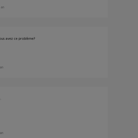
n an
ous avez ce problème?
 an
.
 an