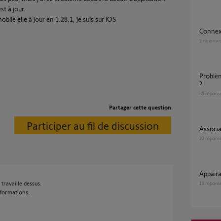
st à jour.
obile elle à jour en 1.28.1, je suis sur iOS
Connex
2
réponse
Problème application Tahoma sur mes zones
?
85
répons
Partager cette question
Participer au fil de discussion
Associ
22
répons
Appai
 travaille dessus.
10
répons
informations.