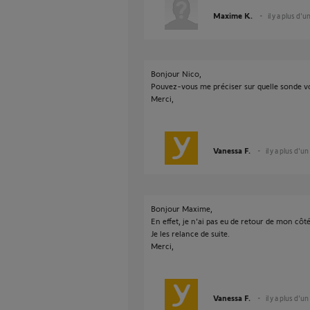
Maxime K.
il y a plus d'u
Bonjour Nico,
Pouvez-vous me préciser sur quelle sonde v
Merci,
Vanessa F.
il y a plus d'un
Bonjour Maxime,
En effet, je n'ai pas eu de retour de mon côté
Je les relance de suite.
Merci,
Vanessa F.
il y a plus d'un