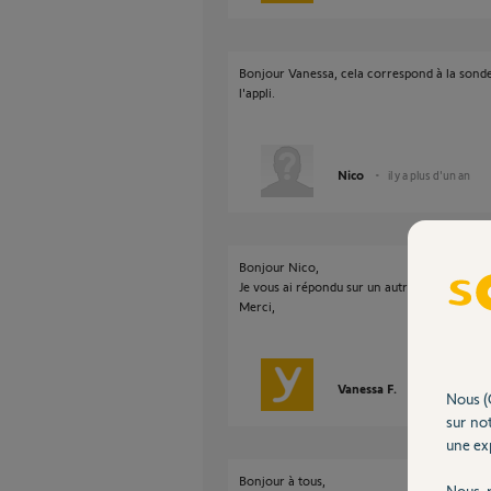
Bonjour Vanessa, cela correspond à la sond
l'appli.
Nico
il y a plus d'un an
Bonjour Nico,
Je vous ai répondu sur un autre post.
Merci,
Vanessa F.
il y a plus d'un
Nous (
sur not
une exp
Bonjour à tous,
Nous r