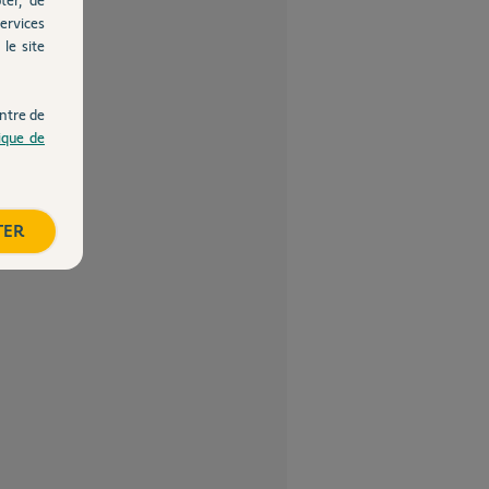
ervices
le site
ntre de
tique de
TER