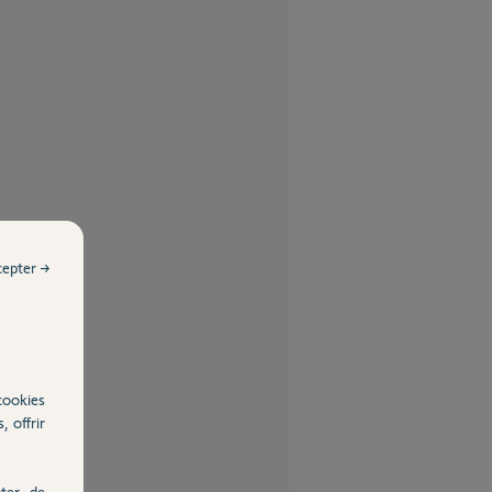
cepter →
cookies
, offrir
ter, de