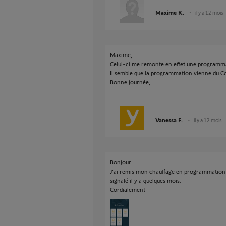
Maxime K.
il y a 12 mois
Maxime,
Celui-ci me remonte en effet une programmati
Il semble que la programmation vienne du C
Bonne journée,
Vanessa F.
il y a 12 mois
Bonjour
J’ai remis mon chauffage en programmation 
signalé il y a quelques mois.
Cordialement