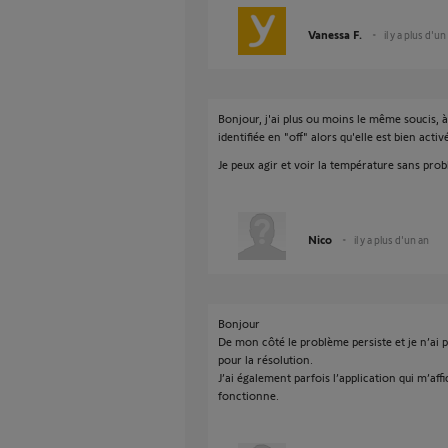
Vanessa F.
il y a plus d'un
Bonjour, j'ai plus ou moins le même soucis, à
identifiée en "off" alors qu'elle est bien acti
Je peux agir et voir la température sans prob
Nico
il y a plus d'un an
Bonjour
De mon côté le problème persiste et je n’ai 
pour la résolution.
J’ai également parfois l’application qui m’affi
fonctionne.