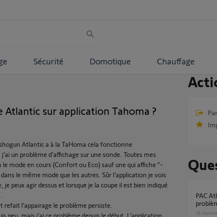
ge
Sécurité
Domotique
Chauffage
Acti
 Atlantic sur application Tahoma ?
Par
Im
shogun Atlantic a à la TaHoma cela fonctionne
 j’ai un problème d’affichage sur une sonde. Toutes mes
Ques
 le mode en cours (Confort ou Eco) sauf une qui affiche ”-
t dans le même mode que les autres. Sûr l’application je vois
 je peux agir dessus et lorsque je la coupe il est bien indiqué
.
PAC Atlantic Alfea Extensa S Duo 5 :
problè
t refait l’appairage le problème persiste.
18
répons
is peu, mais j’ai ce problème depuis le début. L’application