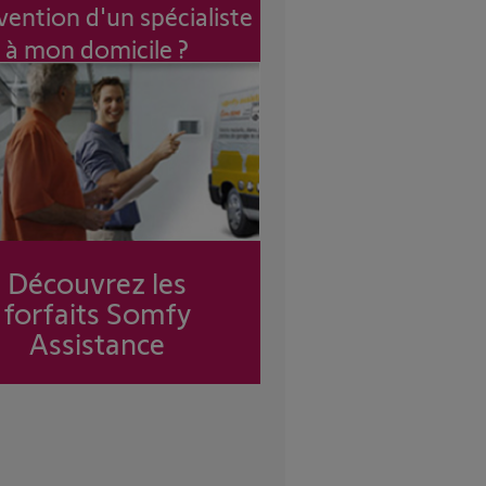
vention d'un spécialiste
à mon domicile ?
Découvrez les
forfaits Somfy
Assistance