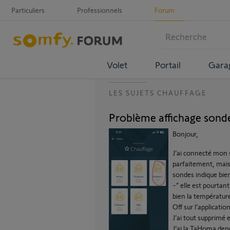
Particuliers
Professionnels
Forum
Volet
Portail
Gara
LES SUJETS CHAUFFAGE
Problème affichage sonde
Bonjour,
J’ai connecté mon 
parfaitement, mais
sondes indique bien
-” elle est pourtan
bien la température,
Off sur l’application
J’ai tout supprimé e
J’ai la TaHoma depu