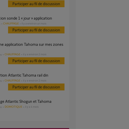
Participer au fil de discussion
ion sonde 1 « jour » application
CHAUFFAGE
il y a environ un mois
s
Participer au fil de discussion
CHAUFFAGE
il y a environ 2 mois
es
Participer au fil de discussion
ation Atlantic Tahoma rail din
CHAUFFAGE
il y a environ 2 mois
es
Participer au fil de discussion
rage Atlantic Shogun et Tahoma
DOMOTIQUE
il y a 4 mois
es