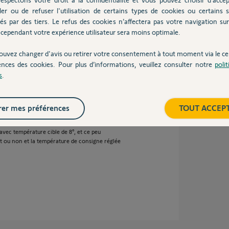
ème a été planifiée lors de la prochaine mise à
ler ou de refuser l'utilisation de certains types de cookies ou certains s
és par des tiers. Le refus des cookies n’affectera pas votre navigation sur 
cependant votre expérience utilisateur sera moins optimale.
ouvez changer d'avis ou retirer votre consentement à tout moment via le ce
 an
ences des cookies. Pour plus d’informations, veuillez consulter notre
poli
s
.
er mes préférences
TOUT ACCEP
orrigé.
concerne la même sonde. Elle affiche sur
avec température cible de 8°, et ce peu
t ou non et la température de consigne réglée