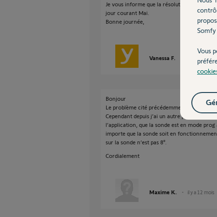
Je vous informe que la résolution de ce probl
contrô
jour courant Mai.
propos
Bonne journée,
Somfy 
Vous p
Vanessa F.
il y a plus d'un
préfér
cookie
Bonjour
Gér
Le problème cité précédemment a bien été c
Cependant depuis j’ai un autre problème qui 
l’application, que la sonde est en mode prog 
importe que la sonde soit en fonctionnemen
sur la sonde n’est pas 8°.
Cordialement
Maxime K.
il y a 12 mois