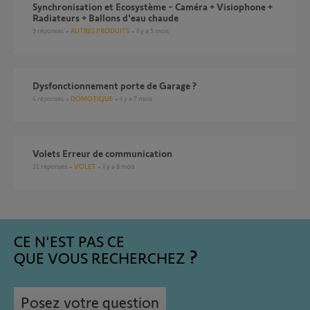
Synchronisation et Ecosystème - Caméra + Visiophone +
Radiateurs + Ballons d'eau chaude
9
réponses
AUTRES PRODUITS
il y a 5 mois
dysfonctionnement porte de Garage ?
4
réponses
DOMOTIQUE
il y a 7 mois
Volets Erreur de communication
31
réponses
VOLET
il y a 8 mois
CE N'EST PAS CE
QUE VOUS RECHERCHEZ
Posez votre question