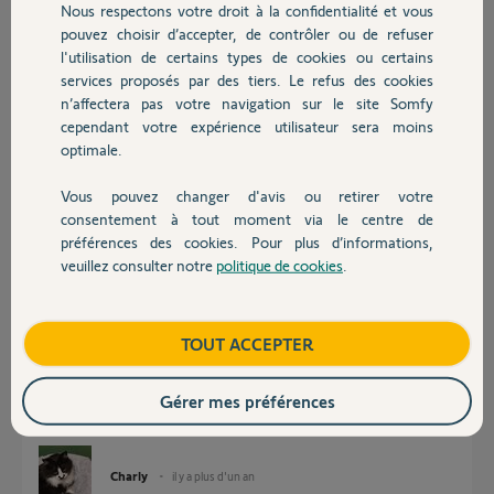
Nous respectons votre droit à la confidentialité et vous
Est il possible de reinitialiser la carte afin
Chauffage
pouvez choisir d’accepter, de contrôler ou de refuser
d'effacer le défaut ?
l'utilisation de certains types de cookies ou certains
Est il possible de faire fonctionner le portail en mode automatique
sans barre palpeuse ?
services proposés par des tiers. Le refus des cookies
Autres produits
Merci d'avance,
n’affectera pas votre navigation sur le site Somfy
cependant votre expérience utilisateur sera moins
optimale.
Joris B.
il y a plus d'un an
Vous pouvez changer d'avis ou retirer votre
Participer au fil de discussion
Devis avec un pro
consentement à tout moment via le centre de
préférences des cookies. Pour plus d’informations,
veuillez consulter notre
politique de cookies
.
Contact
Réponses
Boutique
TOUT ACCEPTER
Vous êtes sur un forum dédié aux solutions Somfy.
Il faudra contacter le support de votre marque afin d'obtenir une aide.
Gérer mes préférences
Bonne soirée à vous et meilleurs vœux.
Charly
il y a plus d'un an