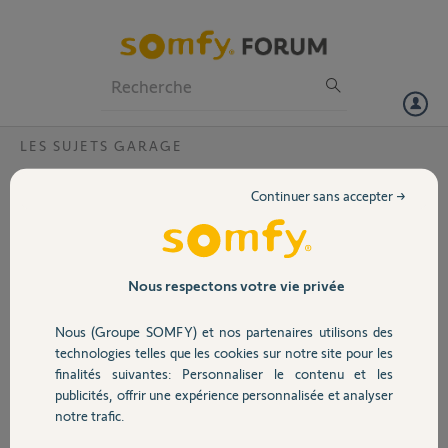
Particuliers
Professionnels
Forum
LES SUJETS GARAGE
Volet
Code erreur entrée 2 rolmat portarol
Continuer sans accepter →
Bonjour,
Portail
Depuis peu le voyant erreur entrée 2 est allumé
sur mon boitier Rolmat de portarol, ce qui rend
inutilisable ma porte de garage enroulable. Sur
Garage
Nous respectons votre vie privée
cette entrée est connectée la barre palpeuse
optique. J'ai réalisé les tests suivants:
Nous (Groupe SOMFY) et nos partenaires utilisons des
Câble vert connecté => voyant boîtier barre
Sécurité
technologies telles que les cookies sur notre site pour les
palpeuse éteint
finalités suivantes: Personnaliser le contenu et les
Cable vert déconnecté => voyant boitier barre
publicités, offrir une expérience personnalisée et analyser
palpeuse allumé
Domotique
notre trafic.
Pression sur barre => voyant s'éteint
Quelle est la source du problème ?