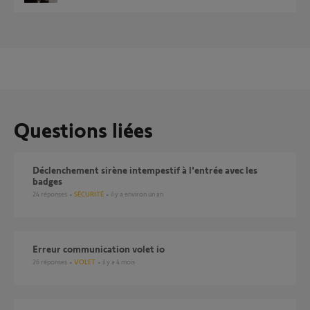
Questions liées
Déclenchement sirène intempestif à l'entrée avec les
badges
24
réponses
SÉCURITÉ
il y a environ un an
Erreur communication volet io
26
réponses
VOLET
il y a 4 mois