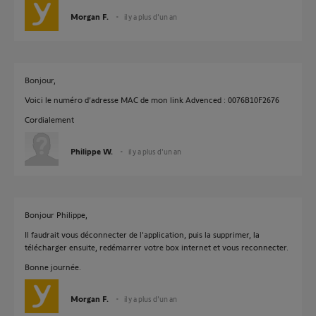
Morgan F.
il y a plus d'un an
Bonjour,
Voici le numéro d’adresse MAC de mon link Advenced : 0076B10F2676
Cordialement
Philippe W.
il y a plus d'un an
Bonjour Philippe,
Il faudrait vous déconnecter de l'application, puis la supprimer, la
télécharger ensuite, redémarrer votre box internet et vous reconnecter.
Bonne journée.
Morgan F.
il y a plus d'un an