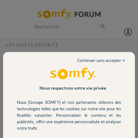
Particuliers
Professionnels
Forum
LES SUJETS SÉCURITÉ
Volet
L'alarme Somfy Protect se désactive quand
Continuer sans accepter →
j'ouvre la porte, je n'ai aucun bagde
Portail
Bonjour,
J'ai un souci. Mon alarme (Somfy Protect Link Advenced) se
Garage
Nous respectons votre vie privée
désactive toute seule lorsque j'ouvre la porte de garage ou la porte
d'entrée.
Nous (Groupe SOMFY) et nos partenaires utilisons des
Sécurité
technologies telles que les cookies sur notre site pour les
J'ai supprimé les badges de mes équipements mais le problème
finalités suivantes: Personnaliser le contenu et les
persiste.
publicités, offrir une expérience personnalisée et analyser
Il n'y a rien dans calendrier.
Domotique
notre trafic.
Bien entendu, le journal d'activité récente indique : "L'alarme a été