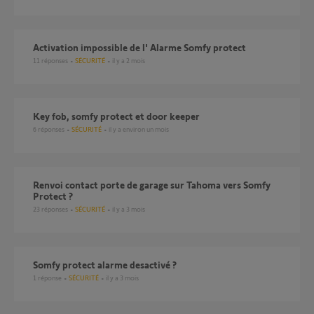
Activation impossible de l' Alarme Somfy protect
11
réponses
SÉCURITÉ
il y a 2 mois
Key fob, somfy protect et door keeper
6
réponses
SÉCURITÉ
il y a environ un mois
Renvoi contact porte de garage sur Tahoma vers Somfy
Protect ?
23
réponses
SÉCURITÉ
il y a 3 mois
somfy protect alarme desactivé ?
1
réponse
SÉCURITÉ
il y a 3 mois