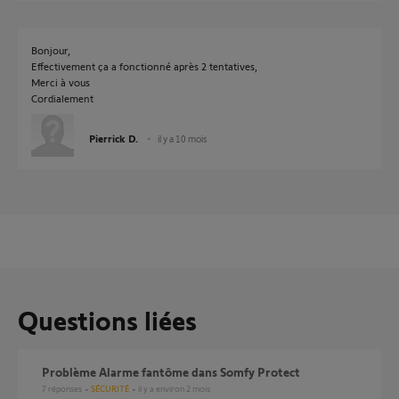
Bonjour,
Effectivement ça a fonctionné après 2 tentatives,
Merci à vous
Cordialement
Pierrick D.
il y a 10 mois
Questions liées
Problème Alarme fantôme dans Somfy Protect
7
réponses
SÉCURITÉ
il y a environ 2 mois