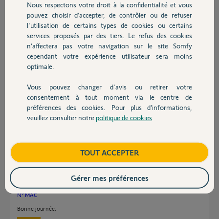
désactivée", sans aucune autre information...
Nous respectons votre droit à la confidentialité et vous
Chauffage
pouvez choisir d’accepter, de contrôler ou de refuser
Pouvez-vous m'aider svp ?
l'utilisation de certains types de cookies ou certains
services proposés par des tiers. Le refus des cookies
Autres produits
Cordialement,
n’affectera pas votre navigation sur le site Somfy
cependant votre expérience utilisateur sera moins
Philippe W.
optimale.
il y a plus d'un an
Participer au fil de discussion
Vous pouvez changer d'avis ou retirer votre
Devis avec un pro
consentement à tout moment via le centre de
préférences des cookies. Pour plus d’informations,
veuillez consulter notre
politique de cookies
.
Réponses
Contact
Boutique
TOUT ACCEPTER
Bonjour Philippe,
Gérer mes préférences
Pouvez vous me communiquer le N° MAC de votre alarme.
N° MAC
Bonne journée.