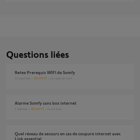
Questions liées
Retex Prerequis WIFI de Somfy
12
réponses
SÉCURITÉ
il y a plus de 2 ans
Alarme Somfy sans box internet
1
réponse
SÉCURITÉ
il y a 4 mois
Quel réseau de secours en cas de coupure internet avec
Link essential