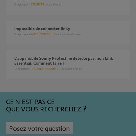
3
réponses
SÉCURITÉ
il y a 6 mois
impossible de connecter linky
9
réponses
AUTRES PRODUITS
il y a plus d'un an
L'app mobile Somfy Protect ne détecte pas mon Link
Essential. Comment faire ?
17
réponses
AUTRES PRODUITS
il y a plus d'un an
CE N'EST PAS CE
QUE VOUS RECHERCHEZ
Posez votre question