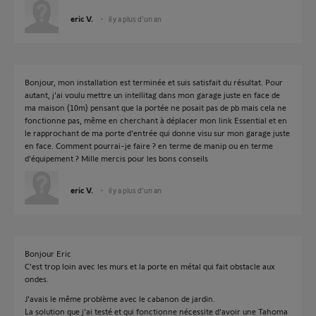
eric V.
il y a plus d'un an
Bonjour, mon installation est terminée et suis satisfait du résultat. Pour
autant, j'ai voulu mettre un intellitag dans mon garage juste en face de
ma maison (10m) pensant que la portée ne posait pas de pb mais cela ne
fonctionne pas, même en cherchant à déplacer mon link Essential et en
le rapprochant de ma porte d'entrée qui donne visu sur mon garage juste
en face. Comment pourrai-je faire ? en terme de manip ou en terme
d'équipement ? Mille mercis pour les bons conseils
eric V.
il y a plus d'un an
Bonjour Eric
C'est trop loin avec les murs et la porte en métal qui fait obstacle aux
ondes.
J'avais le même problème avec le cabanon de jardin.
La solution que j'ai testé et qui fonctionne nécessite d'avoir une Tahoma