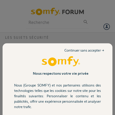
Particuliers
Professionnels
Forum
LES SUJETS SÉCURITÉ
Volet
abonnement internet pré-requis
Continuer sans accepter →
Bonjour,
Portail
Mon abonnement internet ne comporte pas de forfait mobile car
mon travail me le fournit et que j'en avais pas le besoin. Je ne dispose
que d'une ligne fixe et d'une connexion internet. Cela peut-il suffire
Garage
Nous respectons votre vie privée
pour activer et gérer l'alarme de ma maison, notamment avec mon
téléphone mobile du travail pour la gestion à distance ou dois-je
Nous (Groupe SOMFY) et nos partenaires utilisons des
changer mon abonnement ? Cordialement
Sécurité
technologies telles que les cookies sur notre site pour les
finalités suivantes: Personnaliser le contenu et les
Merci,
publicités, offrir une expérience personnalisée et analyser
Domotique
notre trafic.
eric V.
il y a plus d'un an