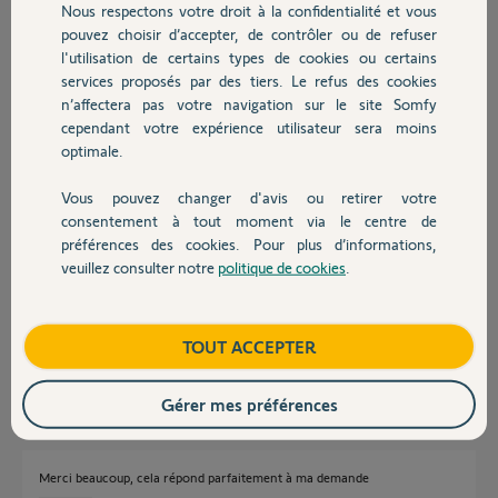
Nous respectons votre droit à la confidentialité et vous
Chauffage
Participer au fil de discussion
pouvez choisir d’accepter, de contrôler ou de refuser
l'utilisation de certains types de cookies ou certains
services proposés par des tiers. Le refus des cookies
Autres produits
n’affectera pas votre navigation sur le site Somfy
Réponses
cependant votre expérience utilisateur sera moins
optimale.
Bonjour
Vous pouvez changer d'avis ou retirer votre
Pour les Systèmes Home Alarm vous avez besoin d'une ligne internet
Devis avec un pro
consentement à tout moment via le centre de
dans la lieu ou vous installez le système
préférences des cookies. Pour plus d’informations,
En local vous pourrez tout faire via le wifi.
veuillez consulter notre
politique de cookies
.
Contact
Par contre si vous n'avez pas accès a internet sur votre numéro de
téléphone portable, vous ne pourrez rien a faire a distance, et vous
n'aurez aucun message du système.
Boutique
TOUT ACCEPTER
JACKY M.
il y a plus d'un an
Gérer mes préférences
Merci beaucoup, cela répond parfaitement à ma demande