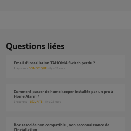
Questions liées
Email d’installation TAHOMA Switch perdu ?
1
réponse
DOMOTIQUE
il y a 28 jours
Comment passer de home keeper installée par un pro à
Home Alarm ?
5
réponses
SÉCURITÉ
il y a 25 jours
Box associée non compatible , non reconnaissance de
l'installation