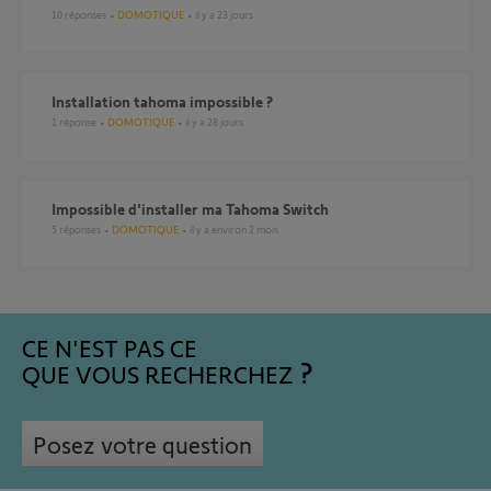
10
réponses
DOMOTIQUE
il y a 23 jours
installation tahoma impossible ?
1
réponse
DOMOTIQUE
il y a 28 jours
Impossible d'installer ma Tahoma Switch
5
réponses
DOMOTIQUE
il y a environ 2 mois
CE N'EST PAS CE
QUE VOUS RECHERCHEZ
Posez votre question