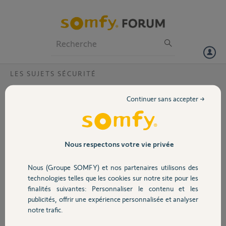
Particuliers
Professionnels
Forum
LES SUJETS SÉCURITÉ
Volet
Partir d'une installation ?
Continuer sans accepter →
Bonjour,
Portail
J'ai plusieurs installations Somfy sur mon téléphone dont une qui est
celle de ma société que je viens de vendre. Je voudrais sortir de cette
Garage
Nous respectons votre vie privée
installation pour ne plus recevoir les notifications. Le nouvel
acquéreur est également propriétaire de cette installation. Savez-
Nous (Groupe SOMFY) et nos partenaires utilisons des
vous comment faire pour qu'il me supprime ?
Sécurité
technologies telles que les cookies sur notre site pour les
Merci d'avance pour votre aide.
finalités suivantes: Personnaliser le contenu et les
publicités, offrir une expérience personnalisée et analyser
Domotique
notre trafic.
Stéphane L.
il y a plus d'un an