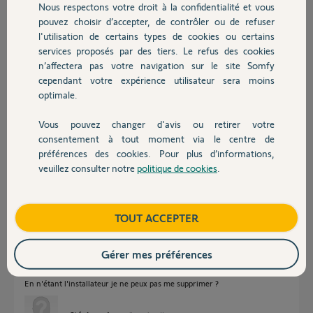
Nous respectons votre droit à la confidentialité et vous
Chauffage
Participer au fil de discussion
pouvez choisir d’accepter, de contrôler ou de refuser
l'utilisation de certains types de cookies ou certains
services proposés par des tiers. Le refus des cookies
Autres produits
Réponses
n’affectera pas votre navigation sur le site Somfy
cependant votre expérience utilisateur sera moins
optimale.
Bonjour Stéphane
Vous pouvez changer d'avis ou retirer votre
Si vous n'êtes pas l'installateur, aller dans mes utilisateurs, cliquer sur
Devis avec un pro
consentement à tout moment via le centre de
votre adresse mail et vous devez avoir le bouton Supprimer.
préférences des cookies. Pour plus d’informations,
veuillez consulter notre
politique de cookies
.
JACKY M.
il y a plus d'un an
Contact
Boutique
TOUT ACCEPTER
Bonjour,
Merci Jacky pour votre retour. Mais malheureusement, je suis
Gérer mes préférences
l'installateur. Donc, je n'ai pas d'autre moyen que de supprimer cette
installation et que mon nouvel acquéreur l'installe avec son mobile à lui.
En n'étant l'installateur je ne peux pas me supprimer ?