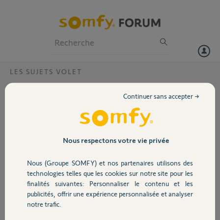
Particuliers
Professionnels
Forum
LES SUJETS VOLET
Volet
Box associé à un autre compte
Continuer sans accepter →
Bonjour,
Portail
Je viens d’emménager dans un appartement avec une Tahoma Box
qui appartenait à l'ancien propriétaire, mais elle est toujours associée
à son compte.
Garage
Nous respectons votre vie privée
Serait il possible je vous prie de la réinitialiser ?
Le code Pin est : 1215 7000 5532
Nous (Groupe SOMFY) et nos partenaires utilisons des
Merci pour votre aide
Sécurité
technologies telles que les cookies sur notre site pour les
Thierry
finalités suivantes: Personnaliser le contenu et les
publicités, offrir une expérience personnalisée et analyser
Domotique
Thierry
notre trafic.
il y a plus d'un an