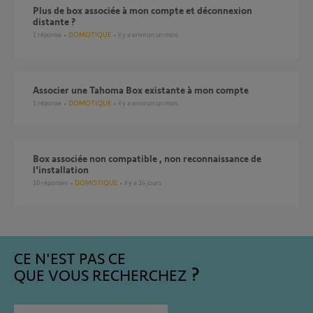
Plus de box associée à mon compte et déconnexion
distante ?
1
réponse
DOMOTIQUE
il y a environ un mois
Associer une Tahoma Box existante à mon compte
1
réponse
DOMOTIQUE
il y a environ un mois
Box associée non compatible , non reconnaissance de
l'installation
10
réponses
DOMOTIQUE
il y a 24 jours
CE N'EST PAS CE
QUE VOUS RECHERCHEZ