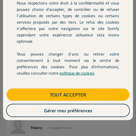
Participer au fil de discussion
Nous respectons votre droit à la confidentialité et vous
Chauffage
pouvez choisir d’accepter, de contrôler ou de refuser
l'utilisation de certains types de cookies ou certains
services proposés par des tiers. Le refus des cookies
Autres produits
Réponses
n’affectera pas votre navigation sur le site Somfy
cependant votre expérience utilisateur sera moins
optimale.
bonjour Thierry,
Je vous confirme avoir fais le necessaire.
Vous pouvez changer d'avis ou retirer votre
Vous pouvez la reactiver par le biais de l'application Tahoma By somfy
Devis avec un pro
consentement à tout moment via le centre de
dés a présent.
préférences des cookies. Pour plus d’informations,
Bonne journée.
veuillez consulter notre
politique de cookies
.
Contact
Nicolas F.
il y a plus d'un an
Boutique
TOUT ACCEPTER
Merci pour votre aide.
Gérer mes préférences
Bonne soirée.
Thierry
il y a plus d'un an