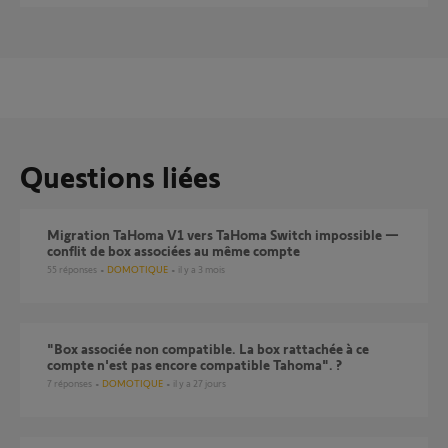
Questions liées
Migration TaHoma V1 vers TaHoma Switch impossible —
conflit de box associées au même compte
55
réponses
DOMOTIQUE
il y a 3 mois
"Box associée non compatible. La box rattachée à ce
compte n'est pas encore compatible Tahoma". ?
7
réponses
DOMOTIQUE
il y a 27 jours