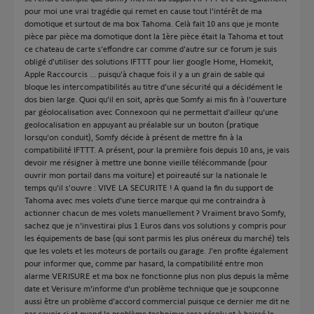
pour moi une vrai tragédie qui remet en cause tout l'intérêt de ma
domotique et surtout de ma box Tahoma. Celà fait 10 ans que je monte
pièce par pièce ma domotique dont la 1ère pièce était la Tahoma et tout
ce chateau de carte s'effondre car comme d'autre sur ce forum je suis
obligé d'utiliser des solutions IFTTT pour lier google Home, Homekit,
Apple Raccourcis ... puisqu'à chaque fois il y a un grain de sable qui
bloque les intercompatibilités au titre d'une sécurité qui a décidément le
dos bien large. Quoi qu'il en soit, après que Somfy ai mis fin à l'ouverture
par géolocalisation avec Connexoon qui ne permettait d'ailleur qu'une
geolocalisation en appuyant au préalable sur un bouton (pratique
lorsqu'on conduit), Somfy décide à présent de mettre fin à la
compatibilité IFTTT. A présent, pour la première fois depuis 10 ans, je vais
devoir me résigner à mettre une bonne vieille télécommande (pour
ouvrir mon portail dans ma voiture) et poireauté sur la nationale le
temps qu'il s'ouvre : VIVE LA SECURITE ! A quand la fin du support de
Tahoma avec mes volets d'une tierce marque qui me contraindra à
actionner chacun de mes volets manuellement ? Vraiment bravo Somfy,
sachez que je n'investirai plus 1 Euros dans vos solutions y compris pour
les équipements de base (qui sont parmis les plus onéreux du marché) tels
que les volets et les moteurs de portails ou garage. J'en profite également
pour informer que, comme par hasard, la compatibilité entre mon
alarme VERISURE et ma box ne fonctionne plus non plus depuis la même
date et Verisure m'informe d'un problème technique que je soupconne
aussi être un problème d'accord commercial puisque ce dernier me dit ne
pas savoir si et quand le problème technique sera résolu et à baissé le