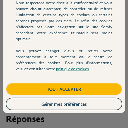
1/01/2025.
Nous respectons votre droit à la confidentialité et vous
Chauffage
J'espère que ce n'est pas le même cas pour Somfy Protect, car
pouvez choisir d’accepter, de contrôler ou de refuser
aujourd'hui c'est IFTTT qui me sert à palier aux manques de la
l'utilisation de certains types de cookies ou certains
solutions (automatismes, programmation intelligente, logs,
services proposés par des tiers. Le refus des cookies
Autres produits
alertes...)
n’affectera pas votre navigation sur le site Somfy
cependant votre expérience utilisateur sera moins
En tout cas, je n'ai reçu aucune information de la part de Somfy sur le
optimale.
sujet et je constate que la compatibilité IFTTT est toujours "vendue"
par Somfy sur leur site :
Vous pouvez changer d'avis ou retirer votre
https://www.somfy.fr/produits/100002500/home-alarm-essent...
Devis avec un pro
consentement à tout moment via le centre de
Merci pour votre retour,
préférences des cookies. Pour plus d’informations,
Pascal
veuillez consulter notre
politique de cookies
.
Contact
Pascal D.
il y a plus d'un an
Boutique
TOUT ACCEPTER
Participer au fil de discussion
Gérer mes préférences
Réponses