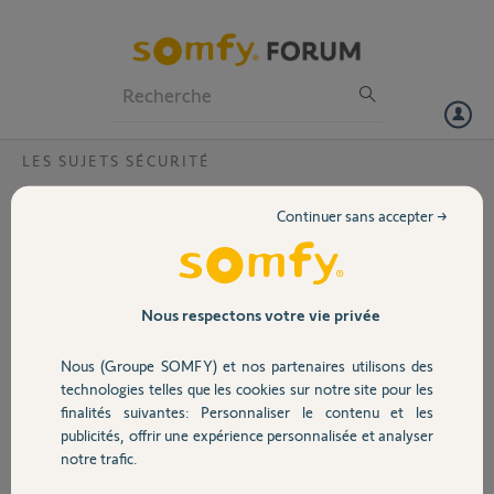
Particuliers
Professionnels
Forum
LES SUJETS SÉCURITÉ
Volet
Lien avec IFTTT offline pour Somfy Protect
Continuer sans accepter →
Bonjour,
Portail
Depuis hier soir, le lien
entre Somfy Protect et
Garage
Nous respectons votre vie privée
IFTTT semble rompu.
Je n'arrive plus à me
Nous (Groupe SOMFY) et nos partenaires utilisons des
reconnecter depuis
Sécurité
technologies telles que les cookies sur notre site pour les
IFTTT (message d'erreur
finalités suivantes: Personnaliser le contenu et les
SSO Somfy "une erreur est survenue").
publicités, offrir une expérience personnalisée et analyser
Domotique
En cherchant une explication, j'ai découvert dans un autre thread que
notre trafic.
le support IFTTT Tahoma n'était plus maintenu à compter du