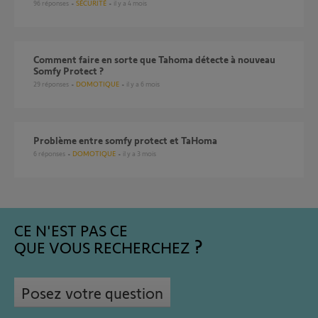
96
réponses
SÉCURITÉ
il y a 4 mois
Comment faire en sorte que Tahoma détecte à nouveau
Somfy Protect ?
29
réponses
DOMOTIQUE
il y a 6 mois
Problème entre somfy protect et TaHoma
6
réponses
DOMOTIQUE
il y a 3 mois
CE N'EST PAS CE
QUE VOUS RECHERCHEZ
Posez votre question