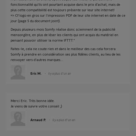
fonctionnalité qu'ils ont pourtant acquise dans le prix d'achat, mais de
plus cette compatibilité est toujours présente sur leur site internet!
=> Cf logo en gros sur l'impression PDF de leur site internet en date de ce
jour (page 5 du document joint).
Depuis plusieurs mois Somfy réalise donc sciemment de la publicité
mensongère, en plus de léser les clients qui ont acquis du matériel en
pensant pouvoir utiliser la norme IFTTT."
Faites-le, cela ne coute rien et dans le meilleur des cas cela forcera
Somfy à prendre en considération ses plus fidèles clients, au lieu de les
renvoyer vers d'autres marques...
Eric M.
il y a plus d'un an
Merci Eric. Très bonne idée.
Je viens de suivre votre conseil ;)
Arnaud P.
il y a plus d'un an