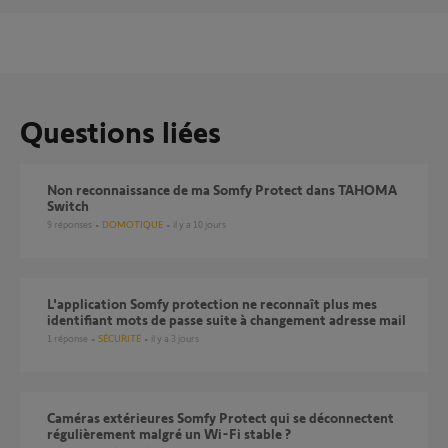
Questions liées
Non reconnaissance de ma Somfy Protect dans TAHOMA
Switch
9
réponses
DOMOTIQUE
il y a 10 jours
L'application Somfy protection ne reconnaît plus mes
identifiant mots de passe suite à changement adresse mail
1
réponse
SÉCURITÉ
il y a 3 jours
Caméras extérieures Somfy Protect qui se déconnectent
régulièrement malgré un Wi-Fi stable ?