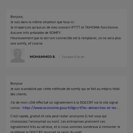
Bonjour,
Je suis dans la même situation que tous ici.
Je m'aperçois qu'aucun de mes scenarii IFTTT et TAHOMA fonctionne.
Aucune info préalable de SOMFY.
Heureusement que la serrure connectée est à remplacer, ce ne sera plus
une somfy, of course.
MOHAMMED B.
il y a plus d'un an
Bonjour
Je suis scandalisé par cette méthode de somfy qui se fait au mépris total
des clients.
J'ai de mon côté effectué un signalement à la DGCCRF via le site signal
conso :
https://www.economie.gouv.fr/dgccrf/les-demarches-et-les-...
C'est rapide, gratuit et cela peut rester anonyme (c'est vous qui
choississez l'anonymat ou non). Les entreprises prennent ces
signalement très au sérieux, et si nous sommes sombreux à remonter le
problème la DGCCRF pourrait se saisir du sujet.