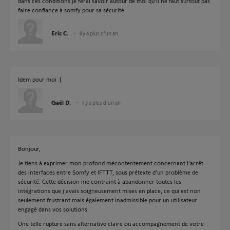
dans ces conditions je ferai savoir autour de moi qu'il ne faut surtout pas
faire confiance à somfy pour sa sécurité.
Eric C.
il y a plus d'un an
Idem pour moi :(
Gaël D.
il y a plus d'un an
Bonjour,
Je tiens à exprimer mon profond mécontentement concernant l’arrêt
des interfaces entre Somfy et lFTTT, sous prétexte d’un problème de
sécurité. Cette décision me contraint à abandonner toutes les
intégrations que j’avais soigneusement mises en place, ce qui est non
seulement frustrant mais également inadmissible pour un utilisateur
engagé dans vos solutions.
Une telle rupture sans alternative claire ou accompagnement de votre