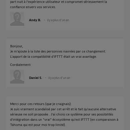
part nuit à l’expérience utilisateur et compromet sérieusement la
confiance envers vos services.
Andy B.
il y a plus d'un an
Bonjour,
Je m'ajoute à la liste des personnes navrées par ce changement.
L'apport de la compatibilité d'IFTTT était un vrai avantage.
Cordialement
Daniel S.
il y a plus d'un an
Merci pour ces retours (que je craignais).
Je suis vraiment scandalisé par cet arrêt et le fait qu'aucune alternative
sérieuse ne soit proposée . J'ai choisi ce système pour ses possibilités
d'intégration dans un "vrai" écosystème qu'est IFTTT (en comparaison à
Tahoma qui est pour moi trop limité).