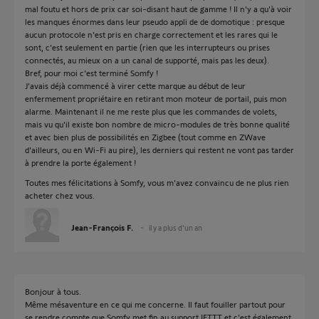
mal foutu et hors de prix car soi-disant haut de gamme ! Il n'y a qu'à voir
les manques énormes dans leur pseudo appli de de domotique : presque
aucun protocole n'est pris en charge correctement et les rares qui le
sont, c'est seulement en partie (rien que les interrupteurs ou prises
connectés, au mieux on a un canal de supporté, mais pas les deux).
Bref, pour moi c'est terminé Somfy !
J'avais déjà commencé à virer cette marque au début de leur
enfermement propriétaire en retirant mon moteur de portail, puis mon
alarme. Maintenant il ne me reste plus que les commandes de volets,
mais vu qu'il existe bon nombre de micro-modules de très bonne qualité
et avec bien plus de possibilités en Zigbee (tout comme en ZWave
d'ailleurs, ou en Wi-Fi au pire), les derniers qui restent ne vont pas tarder
à prendre la porte également !
Toutes mes félicitations à Somfy, vous m'avez convaincu de ne plus rien
acheter chez vous.
Jean-François F.
il y a plus d'un an
Bonjour à tous.
Même mésaventure en ce qui me concerne. Il faut fouiller partout pour
se rendre compte que Somfy met fin au support IFTTT et c'est également