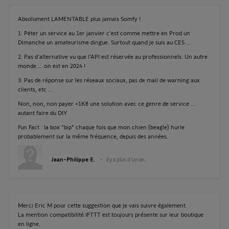
Absolument LAMENTABLE plus jamais Somfy !
1. Péter un service au 1er janvier c'est comme mettre en Prod un
Dimanche un amateurisme dingue. Surtout quand je suis au CES ...
2. Pas d'alternative vu que l'API est réservée au professionnels. Un autre
monde ... on est en 2024 !
3. Pas de réponse sur les réseaux sociaux, pas de mail de warning aux
clients, etc ...
Non, non, non payer +1K€ une solution avec ce genre de service ...
autant faire du DIY
Fun Fact : la box "bip" chaque fois que mon chien (beagle) hurle
probablement sur la même fréquence, depuis des années.
Jean-Philippe E.
il y a plus d'un an
Merci Eric M pour cette suggestion que je vais suivre également.
La mention compatibilité IFTTT est toujours présente sur leur boutique
en ligne.