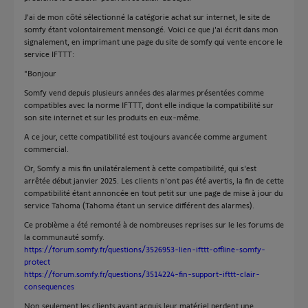
J'ai de mon côté sélectionné la catégorie achat sur internet, le site de
somfy étant volontairement mensongé. Voici ce que j'ai écrit dans mon
signalement, en imprimant une page du site de somfy qui vente encore le
service IFTTT:
"Bonjour
Somfy vend depuis plusieurs années des alarmes présentées comme
compatibles avec la norme IFTTT, dont elle indique la compatibilité sur
son site internet et sur les produits en eux-même.
A ce jour, cette compatibilité est toujours avancée comme argument
commercial.
Or, Somfy a mis fin unilatéralement à cette compatibilité, qui s'est
arrêtée début janvier 2025. Les clients n'ont pas été avertis, la fin de cette
compatibilité étant annoncée en tout petit sur une page de mise à jour du
service Tahoma (Tahoma étant un service différent des alarmes).
Ce problème a été remonté à de nombreuses reprises sur le les forums de
la communauté somfy.
https://forum.somfy.fr/questions/3526953-lien-ifttt-offline-somfy-
protect
https://forum.somfy.fr/questions/3514224-fin-support-ifttt-clair-
consequences
Non seulement les clients ayant acquis leur matériel perdent une