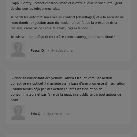
L'appli Somfy Protect est trop limité et n'offre aucun service intelligent
de plus que les telecommandes.
Je perds les automatismes liés au confort (chauffages) et à la sécurité de
mon domicile (gestion auto du mode nuit en fct de la présence ds la
maison, cameras de sécurité ezviz, logs externes...).
Je suis vraiment déçu et en colère contre somfy, je me sens floué !
Pascal D.
il y a plus d'un an
Silence assourdissant des yellow. Faudra t il aller vers une action
collective en justice? J’ai acheté sur la base d’une promesse d’intégration.
Commençons déjà par des actions auprès d’association de
consommateurs et par faire de la mauvaise publicité partout autour de
nous.
Eric C.
il y a plus d'un an