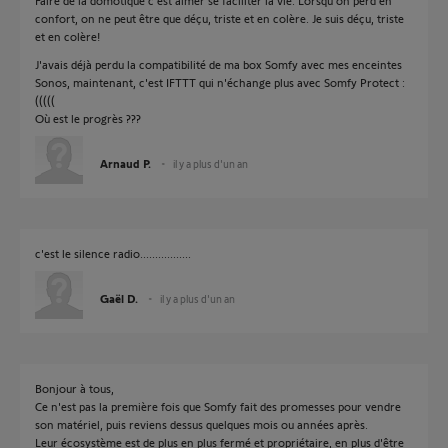
Faire de la domotique c'est aimer se faciliter la vie. Lorsqu'on perd en
confort, on ne peut être que déçu, triste et en colère. Je suis déçu, triste
et en colère!
J'avais déjà perdu la compatibilité de ma box Somfy avec mes enceintes
Sonos, maintenant, c'est IFTTT qui n'échange plus avec Somfy Protect :
(((((
Où est le progrès ???
Arnaud P.
il y a plus d'un an
c'est le silence radio.................
Gaël D.
il y a plus d'un an
Bonjour à tous,
Ce n'est pas la première fois que Somfy fait des promesses pour vendre
son matériel, puis reviens dessus quelques mois ou années après.
Leur écosystème est de plus en plus fermé et propriétaire, en plus d'être