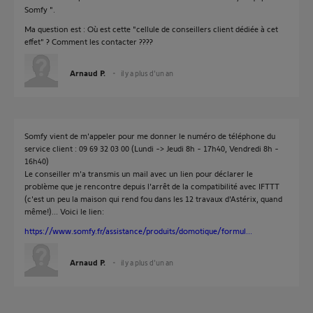
Somfy ".
Ma question est : Où est cette "cellule de conseillers client dédiée à cet
effet" ? Comment les contacter ????
Arnaud P.
il y a plus d'un an
Somfy vient de m'appeler pour me donner le numéro de téléphone du
service client : 09 69 32 03 00 (Lundi -> Jeudi 8h - 17h40, Vendredi 8h -
16h40)
Le conseiller m'a transmis un mail avec un lien pour déclarer le
problème que je rencontre depuis l'arrêt de la compatibilité avec IFTTT
(c'est un peu la maison qui rend fou dans les 12 travaux d'Astérix, quand
même!)... Voici le lien:
https://www.somfy.fr/assistance/produits/domotique/formul...
Arnaud P.
il y a plus d'un an