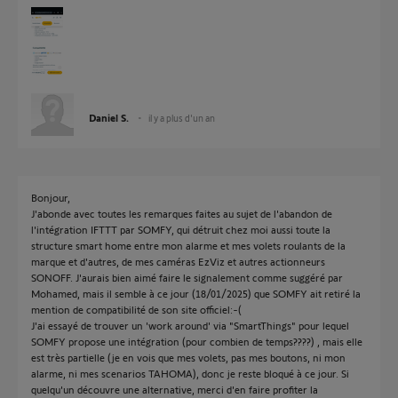
Daniel S.
il y a plus d'un an
Bonjour,
J'abonde avec toutes les remarques faites au sujet de l'abandon de
l'intégration IFTTT par SOMFY, qui détruit chez moi aussi toute la
structure smart home entre mon alarme et mes volets roulants de la
marque et d'autres, de mes caméras EzViz et autres actionneurs
SONOFF. J'aurais bien aimé faire le signalement comme suggéré par
Mohamed, mais il semble à ce jour (18/01/2025) que SOMFY ait retiré la
mention de compatibilité de son site officiel:-(
J'ai essayé de trouver un 'work around' via "SmartThings" pour lequel
SOMFY propose une intégration (pour combien de temps????) , mais elle
est très partielle (je en vois que mes volets, pas mes boutons, ni mon
alarme, ni mes scenarios TAHOMA), donc je reste bloqué à ce jour. Si
quelqu'un découvre une alternative, merci d'en faire profiter la