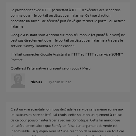
Le partenariat avec IFTTT permettait à IFTTT d'exécuter des scénarios
comme ouvrir le portail ou désactiver l'alarme. Ce type d'action
nécessite un niveau de sécurité plus élevé que fermer le portail ou activer
l'alarme.
Google Assistant sous Android sur mon tél. mobile (et piloté à la voix) ne
peut pas directement ouvrir le portail ou désactiver l'alarme à travers le
service "Somfy Tahoma & Connexxoon".
Il fallait connecter Google Assistant à IFTTT et IFTTT au service SOMFY
Protect.
Quelle est l'alternative à présent selon vous ? Merci.
Nicolas
il y a plus d'un an
C'est un vrai scandale: on nous dégrade le service sans même écrire aux
utilisateurs du service iftt? J'ai choisi cette solution uniquement à cause
de ça pour pouvoir interfacer avec ma domotique. Cette fin annoncée
unilatéralement alors que Somfy en faisait un argument de vente est
inadmissible : si quelqun nous lit? une réaction de la marque ? en tout cas