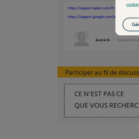
cookie
https://support.apple.com/fr-fr/108781#:~
https://support.google.com/android/answer
Gér
André N.
il y a plus d'un 
Participer au fil de discus
CE N'EST PAS CE
QUE VOUS RECHER