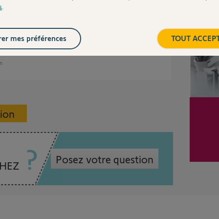
s
.
:text=Acc%C3%A9d...
.
/9079661?hl=fr#z...
er mes préférences
TOUT ACCEP
an
sion
Posez votre question
CHEZ