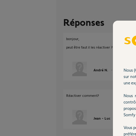
Réponses
bonjour,
peut être faut il les réactiver ?
Nous (
André N.
il y a plus d'un 
sur not
une exp
Nous r
Réactiver comment?
contrô
propos
Somfy 
Jean - Luc
il y a plus d'u
Vous p
préfér