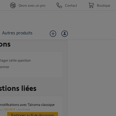
Devis avec un pro
Contact
Boutique
Autres produits
ons
tager cette question
primer
tions liées
e notifications avec Tahoma classique
SÉCURITÉ
il y a 7 mois
es
Participer au fil de discussion