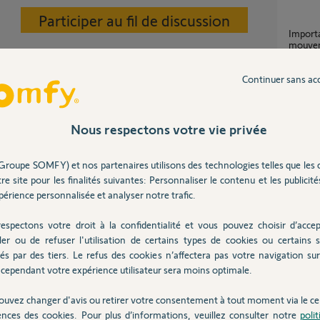
Participer au fil de discussion
Important délai entre détection de
mouvem
Camera
7
réponse
Continuer sans ac
Notification d'activation/désactivation de
Nous respectons votre vie privée
l'alarm
13
répons
Groupe SOMFY) et nos partenaires utilisons des technologies telles que les 
an
iPhone 
re site pour les finalités suivantes: Personnaliser le contenu et les publicités
4
réponse
érience personnalisée et analyser notre trafic.
notif
3
réponse
espectons votre droit à la confidentialité et vous pouvez choisir d’accep
ler ou de refuser l'utilisation de certains types de cookies ou certains s
és par des tiers. Le refus des cookies n’affectera pas votre navigation sur 
cependant votre expérience utilisateur sera moins optimale.
n an
ouvez changer d'avis ou retirer votre consentement à tout moment via le ce
Inter
ences des cookies. Pour plus d’informations, veuillez consulter notre
poli