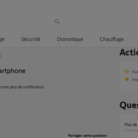
ge
Sécurité
Domotique
Chauffage
Acti
S
martphone
Par
Im
one plus de notification
Ques
Plus d
57
répons
Partager cette question