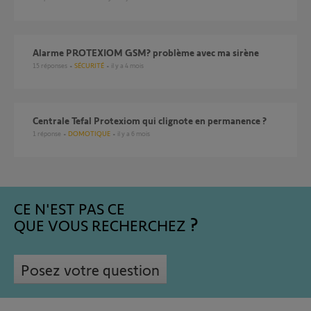
Alarme PROTEXIOM GSM? problème avec ma sirène
15
réponses
SÉCURITÉ
il y a 4 mois
Centrale Tefal Protexiom qui clignote en permanence ?
1
réponse
DOMOTIQUE
il y a 6 mois
CE N'EST PAS CE
QUE VOUS RECHERCHEZ
Posez votre question