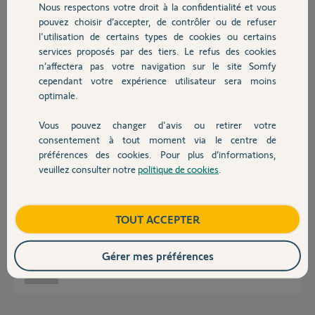
Nous respectons votre droit à la confidentialité et vous
Chauffage
pouvez choisir d’accepter, de contrôler ou de refuser
Réponses
l'utilisation de certains types de cookies ou certains
services proposés par des tiers. Le refus des cookies
Autres produits
n’affectera pas votre navigation sur le site Somfy
Bonsoir Bernard
cependant votre expérience utilisateur sera moins
Non le module IP n'a aucune influence sur les capteurs.
optimale.
Pour paramétrer la connexion extérieure suivez ce post
https://forum.somfy.fr/questions/3517831-retex-acces-exterieur-
Vous pouvez changer d'avis ou retirer votre
protexiom-protexial
Devis avec un pro
consentement à tout moment via le centre de
préférences des cookies. Pour plus d’informations,
JACKY M.
il y a plus d'un an
veuillez consulter notre
politique de cookies
.
Contact
Boutique
TOUT ACCEPTER
Merci Jacky. Réponse claire et rapide.
Cordialement.
Gérer mes préférences
Bernard M.
il y a plus d'un an