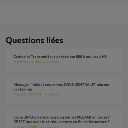
Questions liées
Centrale/Transmetteur protexiom 600 à nouveau HS
27
réponses
SÉCURITÉ
il y a 6 mois
Message: "défaut cvx serveuZ:SYS CENTRALE" alarme
protexiom
6
réponses
SÉCURITÉ
il y a 25 jours
Carte 2MCC6 défectueuse ou vérin 5062146B en cause ?
RESET impossible et réouverture en fin de fermeture ?
5
réponses
PORTAIL
il y a 14 jours