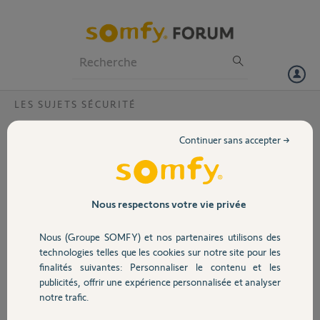
Particuliers
Professionnels
Forum
LES SUJETS SÉCURITÉ
Volet
Bonjour, Les éléments sont ils perdus après
Continuer sans accepter →
un reset de la centrale Protexiom ?
Portail
Bonjour, après avoir réinitialisé le module IP, que faut-il reparamétrer
sur la centrale ?
Garage
Elle ne va pas "perdre" tous les capteurs d'alarme ?
Nous respectons votre vie privée
Merci d'avance.
Nous (Groupe SOMFY) et nos partenaires utilisons des
Merci,
Sécurité
technologies telles que les cookies sur notre site pour les
finalités suivantes: Personnaliser le contenu et les
Bernard M.
publicités, offrir une expérience personnalisée et analyser
Domotique
il y a plus d'un an
notre trafic.