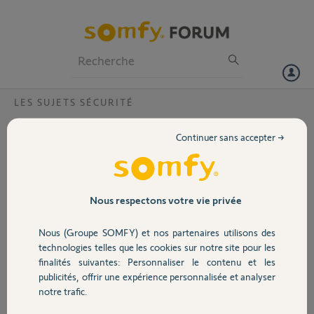
Particuliers
Professionnels
Forum
LES SUJETS SÉCURITÉ
Volet
après reinitialisation mon alarme
Continuer sans accepter →
protexiom reste inactive
Portail
Bonjour,
Suite à une réinitialisation de ma boxe la plage des adresses IP ont
Garage
changé.
Nous respectons votre vie privée
J'ai fait une réinitialisation de mon alarme Protexiom, selon le
protocole recommandé.
Nous (Groupe SOMFY) et nos partenaires utilisons des
Sécurité
J'ai obtenu une nouvelle adresse IP que je retrouve sur le réseau
technologies telles que les cookies sur notre site pour les
ethernet de la boxe mais l'alarme est inactive.
finalités suivantes: Personnaliser le contenu et les
je ne sais pas pourquoi ni comment la rendre de nouveau active
publicités, offrir une expérience personnalisée et analyser
Domotique
Merci,
notre trafic.