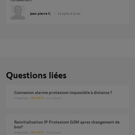
jean pierre C.
il y a plus d'un an
Questions liées
Connexion alarme protexiom impossible à distance ?
4
réponses
SÉCURITÉ
il y a 3 jours
reinitialisation IP Protexiom GSM apres changement de
box?
8
réponses
SÉCURITÉ
il y a 3 mois