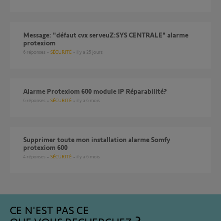
Message: "défaut cvx serveuZ:SYS CENTRALE" alarme
protexiom
6
réponses
SÉCURITÉ
il y a 25 jours
Alarme Protexiom 600 module IP Réparabilité?
6
réponses
SÉCURITÉ
il y a 6 mois
Supprimer toute mon installation alarme Somfy
protexiom 600
4
réponses
SÉCURITÉ
il y a 6 mois
CE N'EST PAS CE