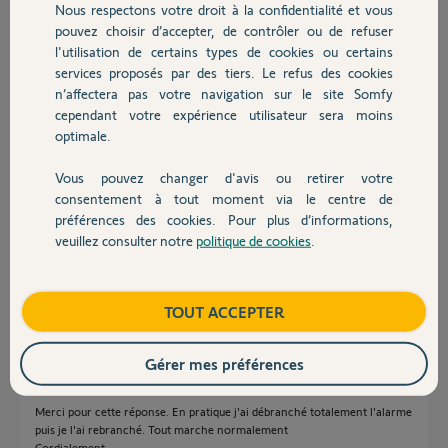
jean pierre C.
Nous respectons votre droit à la confidentialité et vous
Chauffage
il y a plus d'un an
pouvez choisir d’accepter, de contrôler ou de refuser
Participer au fil de discussion
l'utilisation de certains types de cookies ou certains
services proposés par des tiers. Le refus des cookies
Autres produits
n’affectera pas votre navigation sur le site Somfy
cependant votre expérience utilisateur sera moins
Réponses
optimale.
Vous pouvez changer d'avis ou retirer votre
Devis avec un pro
Bonjour Jean-Pierre
consentement à tout moment via le centre de
Appliquez ce Retex jusqu'au bout.
préférences des cookies. Pour plus d’informations,
Inutile de refaire l'init du module IP
veuillez consulter notre
politique de cookies
.
Contact
https://forum.somfy.fr/questions/3517831-retex-acces-exterieur-
protexiom-protexial
Boutique
TOUT ACCEPTER
JACKY M.
il y a plus d'un an
Gérer mes préférences
Merci pour cette réponse. En pratique j'ai débranché totalement l'alarme
puis je l'ai rebranché. Tout marche normalement
Cordialement