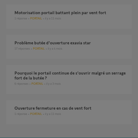
Motorisation portail battant plein par vent fort
1
réponse
PORTAIL
il y a 11 mois
Problème butée d'ouverture exavia star
17
réponses
PORTAIL
il y a 4 mois
Pourquoi le portail continue de s'ouvrir malgré un serrage
fort de la butée ?
6
réponses
PORTAIL
il y a 3 mois
Ouverture fermeture en cas de vent fort
1
réponse
PORTAIL
il y a 11 mois