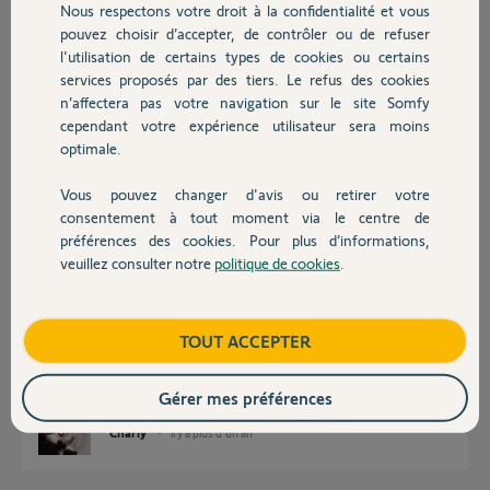
Nous respectons votre droit à la confidentialité et vous
Chauffage
Participer au fil de discussion
pouvez choisir d’accepter, de contrôler ou de refuser
l'utilisation de certains types de cookies ou certains
services proposés par des tiers. Le refus des cookies
Autres produits
n’affectera pas votre navigation sur le site Somfy
Réponses
cependant votre expérience utilisateur sera moins
optimale.
Votre montage est impropre !
Vous pouvez changer d'avis ou retirer votre
Devis avec un pro
Il est impossible d'obtenir une cote "B" decm avec un montage "M".
consentement à tout moment via le centre de
C'est pour ces raisons que le portail s'entrouvre par la contre poussée
préférences des cookies. Pour plus d’informations,
des vents ou autres motifs.
veuillez consulter notre
politique de cookies
.
Contact
Un montage impropre et en hors domaine de pose supprime de plein
droit toute garantie.
Posez ici des photos nettes de votre installation en nous indiquant très
Boutique
TOUT ACCEPTER
précisément la cote "A" ainsi que la section des piliers.
Bonne soirée à vous.
Gérer mes préférences
Charly
il y a plus d'un an