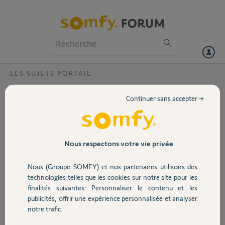
Particuliers
Professionnels
Forum
LES SUJETS PORTAIL
Volet
EXAVIA par vent fort
Continuer sans accepter →
Bonjour,
Portail
Bonsoir j'ai installé moteur exavia voici les cotes d'installation une
cote B = 23 avec angle = 110. Montage M. Le soucis par grand vent le
portail s’ouvre légèrement.. Le moteur ne pousse pas assez sur la
Garage
Nous respectons votre vie privée
butée centrale du portail. est il possible d'avoir plus de pressions et de
regler les verins afin qu'ils appuient plus fort sur la buttée centrale du
Nous (Groupe SOMFY) et nos partenaires utilisons des
portail
Sécurité
technologies telles que les cookies sur notre site pour les
finalités suivantes: Personnaliser le contenu et les
Merci,
publicités, offrir une expérience personnalisée et analyser
Domotique
notre trafic.
serge L.
il y a plus d'un an