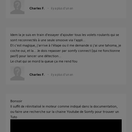
Charles F.
il y a plus d'un an
Idem la je suis en train d'essayer d'ajouter tous les volets roulants qui se
sont reconnectés à une seule smoove via l'appli...
Et c'est magique, j'arrive à l'étape ou il me demande si j'ai une tahoma, je
coche oui, et la... Je dois repasser par somfy connect (qui ne fonctionne
pas!!) pour lancer une détection...
Le chat qui se mord la queue ça me rend fou
Charles F.
il y a plus d'un an
Bonsoir
Il suffit de réinitialisé le moteur comme indiqué dans la documentation,
ou faire une recherche sur la chaine Youtube de Somfy pour trouver un
Tuto