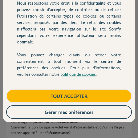
Nous respectons votre droit à la confidentialité et vous
demande de repasser par l'appli... Bref c'est tellement idiot...
Chauffage
pouvez choisir d’accepter, de contrôler ou de refuser
J'ai besoin d'aide....
l'utilisation de certains types de cookies ou certains
services proposés par des tiers. Le refus des cookies
Autres produits
Merci
n’affectera pas votre navigation sur le site Somfy
cependant votre expérience utilisateur sera moins
Merci,
optimale.
Charles F.
Vous pouvez changer d'avis ou retirer votre
il y a plus d'un an
Devis avec un pro
consentement à tout moment via le centre de
Participer au fil de discussion
préférences des cookies. Pour plus d’informations,
veuillez consulter notre
politique de cookies
.
Contact
Réponses
Boutique
TOUT ACCEPTER
Je ne comprends pas d'ailleurs qu'en passant par l'appli tahoma on ne
Gérer mes préférences
puisse pas lancer un ajout d'équipement comme un volet roulant sans
être obligé de passer par la télécommande...
Comment fait on lorsque le volet vient d'être installé et qu'on ne l'a pas
encore appairé à une télécommande?