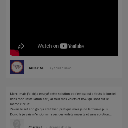
JACKY M.
il y a plus d'un an
Merci mais j'ai déja essayé cette solution et c'est ça qui a foutu le bordel
dans mon installation car j'ai tous mes volets et BSO qui sont sur le
meme circuit...
J'avais le set and go qui était bien pratique mais je ne le trouve plus.
Donc la je vais m'endormir avec des volets ouverts et sans solution...
Charles F.
il y a plus d'un an