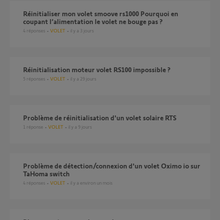
Réinitialiser mon volet smoove rs1000 Pourquoi en
coupant l’alimentation le volet ne bouge pas ?
4
réponses
VOLET
il y a 3 jours
Réinitialisation moteur volet RS100 impossible ?
5
réponses
VOLET
il y a 29 jours
Problème de réinitialisation d'un volet solaire RTS
1
réponse
VOLET
il y a 9 jours
Problème de détection/connexion d'un volet Oximo io sur
TaHoma switch
4
réponses
VOLET
il y a environ un mois