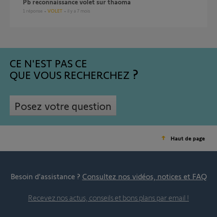
Pb reconnaissance volet sur thaoma
1
réponse
VOLET
il y a 7 mois
CE N'EST PAS CE
QUE VOUS RECHERCHEZ
Posez votre question
Haut de page
Besoin d’assistance ?
Consultez nos vidéos, notices et FAQ
Recevez nos actus, conseils et bons plans par email !