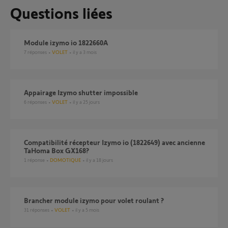
Questions liées
Module izymo io 1822660A
7
réponses
VOLET
il y a 3 mois
Appairage Izymo shutter impossible
6
réponses
VOLET
il y a 25 jours
Compatibilité récepteur Izymo io (1822649) avec ancienne
TaHoma Box GX168?
1
réponse
DOMOTIQUE
il y a 18 jours
brancher module izymo pour volet roulant ?
31
réponses
VOLET
il y a 5 mois