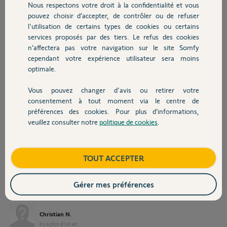
le module. Je l’ai appelé lumière parking. Il fonctionne. Mais il faut 10s
Nous respectons votre droit à la confidentialité et vous
Chauffage
pour allumer et éteindre via l’appli. Très long. Dans l’appli le module
pouvez choisir d’accepter, de contrôler ou de refuser
n’est pas sous lumière comme le premier mais sous un nouveau logo
l'utilisation de certains types de cookies ou certains
« module ». Donc cette lumière ne se retrouve pas dans l’onglet avec
services proposés par des tiers. Le refus des cookies
Autres produits
les autres modules lumières. J’ai donc supprimé ce module de l’appli et
n’affectera pas votre navigation sur le site Somfy
réinitialiser le boîtier Apple long sur prog 7s. Je pensais refaire
cependant votre expérience utilisateur sera moins
l’installation en sélectionnant cette fois ci la catégorie lumière
optimale.
pensant m’être trompé.
2. Maintenant reconfiguration faite, toujours la même bidouille pour
Vous pouvez changer d'avis ou retirer votre
reconnaître le module, il me propose tout de suite de l’appeler lumière
Devis avec un pro
consentement à tout moment via le centre de
parking, j’en comprends qu’il n’est pas bien réinitialisé, maintenant ne
préférences des cookies. Pour plus d’informations,
fonctionne plus avec l’appli, ça tourne mais rien ne se passe. Mais
veuillez consulter notre
politique de cookies
.
fonctionne très bien avec l’interrupteur physique.
Contact
Quelqu’un sait il comment réinitialiser 100% le module, comment
faire pour qu’il soit dans la catégorie lumière de l’appli ?
Boutique
TOUT ACCEPTER
Merci d’avance
Gérer mes préférences
Merci,
Christian N.
il y a plus d'un an