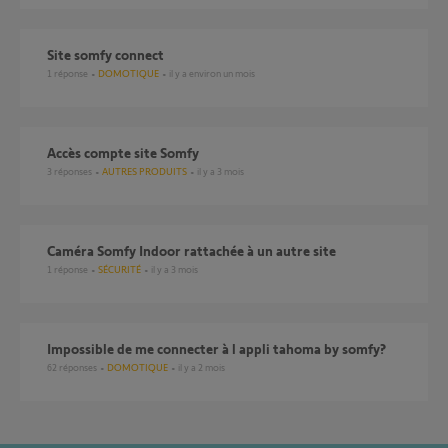
site somfy connect
1
réponse
DOMOTIQUE
il y a environ un mois
Accès compte site Somfy
3
réponses
AUTRES PRODUITS
il y a 3 mois
Caméra Somfy Indoor rattachée à un autre site
1
réponse
SÉCURITÉ
il y a 3 mois
Impossible de me connecter à l appli tahoma by somfy?
62
réponses
DOMOTIQUE
il y a 2 mois