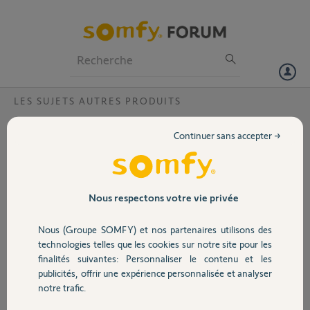
Particuliers
Professionnels
Forum
LES SUJETS AUTRES PRODUITS
Volet
Plus possible de me connecter sur le site
Continuer sans accepter →
SOMFY ?
Portail
Bonjour,
Lors d'une connexion sur mon compte SOMFY
Garage
Nous respectons votre vie privée
Après avoir renseigné adresse et mot de passe, celui -ci me reconnait
bien en affichant "BONJOUR Prénom et nom"
Nous (Groupe SOMFY) et nos partenaires utilisons des
Et instantanément il me déconnecte
Sécurité
technologies telles que les cookies sur notre site pour les
Dans l'attente de votre aide
finalités suivantes: Personnaliser le contenu et les
publicités, offrir une expérience personnalisée et analyser
Merci,
Domotique
notre trafic.
Francis