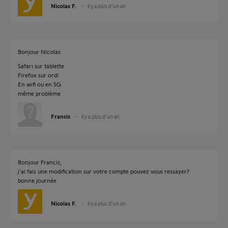
Nicolas F.
il y a plus d'un an
Bonjour Nicolas
Safari sur tablette
Firefox sur ordi
En wifi ou en 5G
même problème
Francis
il y a plus d'un an
Bonjour Francis,
j'ai fais une modification sur votre compte pouvez vous ressayer?
bonne journée
Nicolas F.
il y a plus d'un an