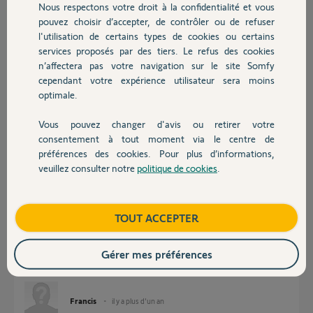
Nous respectons votre droit à la confidentialité et vous
Chauffage
il y a plus d'un an
pouvez choisir d’accepter, de contrôler ou de refuser
Participer au fil de discussion
l'utilisation de certains types de cookies ou certains
services proposés par des tiers. Le refus des cookies
Autres produits
n’affectera pas votre navigation sur le site Somfy
cependant votre expérience utilisateur sera moins
Réponses
optimale.
Vous pouvez changer d'avis ou retirer votre
Bonjour Francis
Devis avec un pro
consentement à tout moment via le centre de
Essayez de vous connecter ici
préférences des cookies. Pour plus d’informations,
https://www.somfy.fr/login
veuillez consulter notre
politique de cookies
.
Contact
JACKY M.
il y a plus d'un an
Boutique
TOUT ACCEPTER
Bonjour Jacky
Gérer mes préférences
c'est à partir de ce site que je ne me connecte pas
Francis
il y a plus d'un an