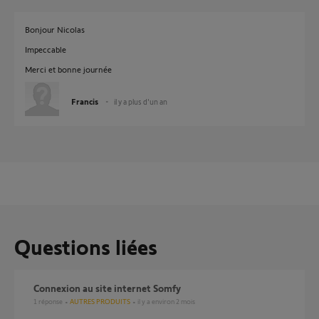
Bonjour Nicolas
Impeccable
Merci et bonne journée
Francis
il y a plus d'un an
Questions liées
Connexion au site internet Somfy
1
réponse
AUTRES PRODUITS
il y a environ 2 mois