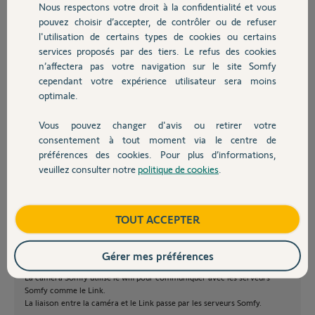
une idée de solution, je suis preneur !
Nous respectons votre droit à la confidentialité et vous
Chauffage
pouvez choisir d’accepter, de contrôler ou de refuser
Merci d'avance pour votre aide.
l'utilisation de certains types de cookies ou certains
services proposés par des tiers. Le refus des cookies
Autres produits
MAHER T.
n’affectera pas votre navigation sur le site Somfy
il y a plus d'un an
cependant votre expérience utilisateur sera moins
optimale.
Vous pouvez changer d'avis ou retirer votre
Devis avec un pro
consentement à tout moment via le centre de
préférences des cookies. Pour plus d’informations,
Bonjour Jean Michel.
veuillez consulter notre
politique de cookies
.
Ce serait peut être bien de lire les caractéristiques techniques du système,
Contact
ça vous éviterait d'acheter n'importe quoi.
Il ne peut y avoir qu'un Link et il communique avec les sirènes, les
intellitags et les radars sur la fréquence IO home 868mhz qui n'a rien a
Boutique
TOUT ACCEPTER
voir avec le wifi.
Le Link utilise le wifi pour communiquer avec les serveurs Somfy
uniquement, ces mêmes serveurs dialogue avec votre smartphone.
Gérer mes préférences
On peut étendre la porté de la fréquence IO avec au maximum 2 relais.
La caméra Somfy utilise le wifi pour communiquer avec les serveurs
Somfy comme le Link.
La liaison entre la caméra et le Link passe par les serveurs Somfy.