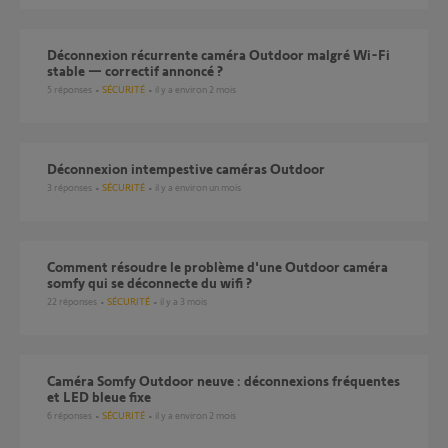
Déconnexion récurrente caméra Outdoor malgré Wi-Fi
stable — correctif annoncé ?
5
réponses
SÉCURITÉ
il y a environ 2 mois
Déconnexion intempestive caméras Outdoor
3
réponses
SÉCURITÉ
il y a environ un mois
Comment résoudre le problème d'une Outdoor caméra
somfy qui se déconnecte du wifi ?
22
réponses
SÉCURITÉ
il y a 3 mois
Caméra Somfy Outdoor neuve : déconnexions fréquentes
et LED bleue fixe
6
réponses
SÉCURITÉ
il y a environ 2 mois