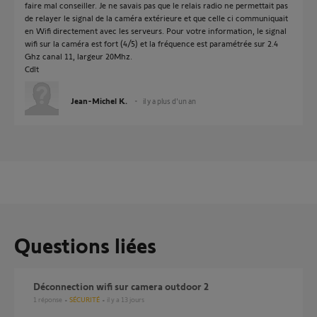
faire mal conseiller. Je ne savais pas que le relais radio ne permettait pas
de relayer le signal de la caméra extérieure et que celle ci communiquait
en Wifi directement avec les serveurs. Pour votre information, le signal
wifi sur la caméra est fort (4/5) et la fréquence est paramétrée sur 2.4
Ghz canal 11, largeur 20Mhz.
Cdlt
Jean-Michel K.
il y a plus d'un an
Questions liées
Déconnection wifi sur camera outdoor 2
1
réponse
SÉCURITÉ
il y a 13 jours