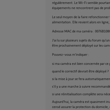
régulièrement. Le Wi-Fi semble pourtant 
équipements ne rencontrent pas de probl
Le seul moyen de la faire refonctionner
alimentation. Elle revient alors en ligne
Adresse MAC de ma caméra : 0076B10
J’ai lu sur plusieurs sujets du forum qu’un
être prochainement déployé sur les cam
Pouvez-vous m’indiquer :
si ma caméra est bien concernée par ce
quand le correctif devrait être déployé ?
si la mise à jour se fera automatiquement
s’il y a une marche à suivre recommand
si une réinitialisation complète sera néc
Aujourd’hui, la caméra est quasiment in
censé assurer la protection du domicile, 