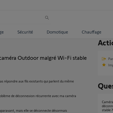
ge
Sécurité
Domotique
Chauffage
Acti
caméra Outdoor malgré Wi-Fi stable
Par
Im
pas répondre aux fils existants qui parlent du même
Ques
problème de déconnexion récurrente avec ma caméra
Caméras extérieures Somfy Protect qui se
déconn
stable ?
paravant, mais elle se déconnecte désormais