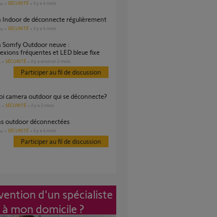
SÉCURITÉ
il y a 4 mois
es
a Indoor de déconnecte régulièrement
SÉCURITÉ
il y a 4 mois
es
xions fréquentes et LED bleue fixe
SÉCURITÉ
il y a environ 2 mois
s
Participer au fil de discussion
uoi camera outdoor qui se déconnecte?
SÉCURITÉ
il y a 3 mois
s
as outdoor déconnectées
SÉCURITÉ
il y a 4 mois
es
Participer au fil de discussion
vention d'un spécialiste
à mon domicile ?