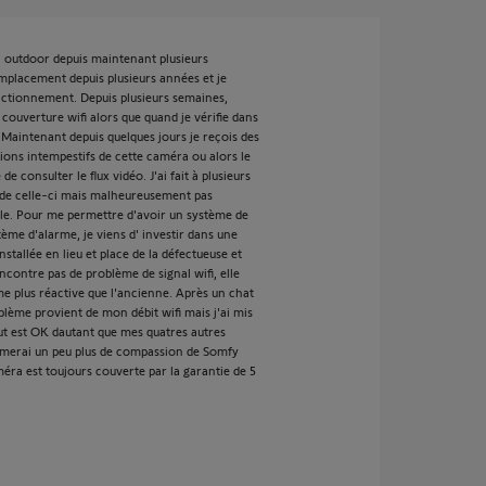
 outdoor depuis maintenant plusieurs
mplacement depuis plusieurs années et je
nctionnement. Depuis plusieurs semaines,
 couverture wifi alors que quand je vérifie dans
s. Maintenant depuis quelques jours je reçois des
ions intempestifs de cette caméra ou alors le
 consulter le flux vidéo. J'ai fait à plusieurs
on de celle-ci mais malheureusement pas
ible. Pour me permettre d'avoir un système de
ème d'alarme, je viens d' investir dans une
stallée en lieu et place de la défectueuse et
ncontre pas de problème de signal wifi, elle
e plus réactive que l'ancienne. Après un chat
blème provient de mon débit wifi mais j'ai mis
out est OK dautant que mes quatres autres
merai un peu plus de compassion de Somfy
méra est toujours couverte par la garantie de 5