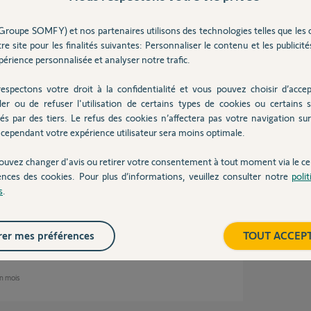
e demande d'attendre le correctif, Alors je
e voici de retour!! quatre à cinq déconnexions
ol d'entendre mon tel m'indiquer ces problèmes!
Groupe SOMFY) et nos partenaires utilisons des technologies telles que les 
as?? Mon réseau wifi est nickel, le reste de
re site pour les finalités suivantes: Personnaliser le contenu et les publicités
nd ce correctif à distance qui nous fichera la
érience personnalisée et analyser notre trafic.
espectons votre droit à la confidentialité et vous pouvez choisir d’accep
ler ou de refuser l'utilisation de certains types de cookies ou certains s
n un mois
és par des tiers. Le refus des cookies n’affectera pas votre navigation sur 
cependant votre expérience utilisateur sera moins optimale.
ouvez changer d'avis ou retirer votre consentement à tout moment via le ce
ences des cookies. Pour plus d’informations, veuillez consulter notre
poli
s
.
 25/06, le correctif a été déployé et est
er mes préférences
TOUT ACCEP
un mois