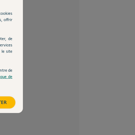
cookies
, offrir
ter, de
ervices
le site
ntre de
tique de
TER