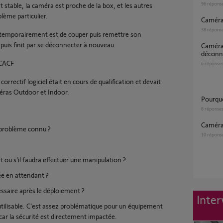
96
répons
stable, la caméra est proche de la box, et les autres
ème particulier.
Camér
38
répons
 temporairement est de couper puis remettre son
, puis finit par se déconnecter à nouveau.
Caméra Somfy Outdoor neuve :
déconne
8CACF
6
réponse
 correctif logiciel était en cours de qualification et devait
éras Outdoor et Indoor.
pourq
8
réponse
Camér
 problème connu ?
10
répons
 ou s’il faudra effectuer une manipulation ?
ée en attendant ?
essaire après le déploiement ?
Inter
utilisable. C’est assez problématique pour un équipement
car la sécurité est directement impactée.