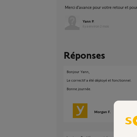
Merci d’avance pour votre retour et pour
Yann P.
il y a environ 2 mois
Réponses
Bonjour Yann,
Le correctif a été déployé et fonctionnel.
Bonne journée.
Morgan F.
il y a environ 