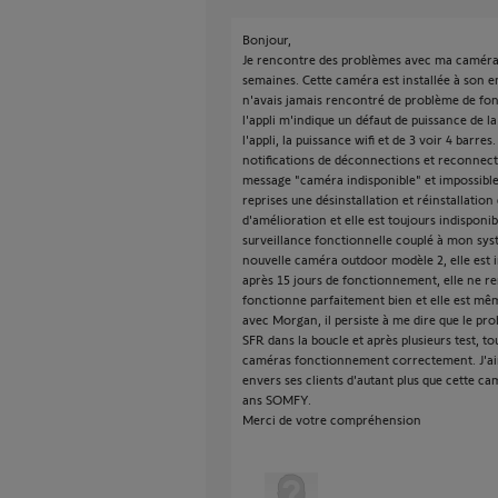
Bonjour,
Je rencontre des problèmes avec ma caméra
semaines. Cette caméra est installée à son e
n'avais jamais rencontré de problème de fo
l'appli m'indique un défaut de puissance de la
l'appli, la puissance wifi et de 3 voir 4 barre
notifications de déconnections et reconnect
message "caméra indisponible" et impossible de
reprises une désinstallation et réinstallati
d'amélioration et elle est toujours indispon
surveillance fonctionnelle couplé à mon syst
nouvelle caméra outdoor modèle 2, elle est in
après 15 jours de fonctionnement, elle ne re
fonctionne parfaitement bien et elle est mêm
avec Morgan, il persiste à me dire que le pro
SFR dans la boucle et après plusieurs test, t
caméras fonctionnement correctement. J'ai
envers ses clients d'autant plus que cette ca
ans SOMFY.
Merci de votre compréhension