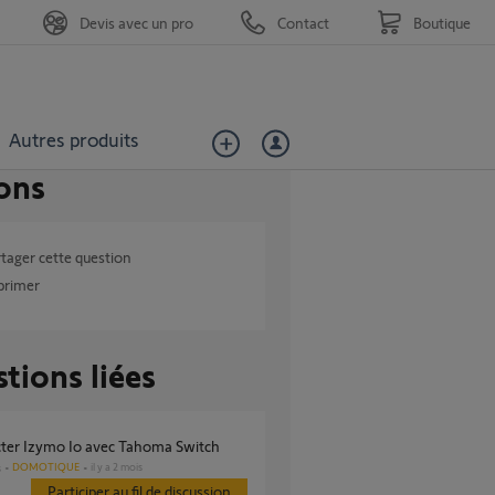
Devis avec un pro
Contact
Boutique
Autres produits
ons
tager cette question
primer
tions liées
cter Izymo Io avec Tahoma Switch
DOMOTIQUE
il y a 2 mois
s
Participer au fil de discussion