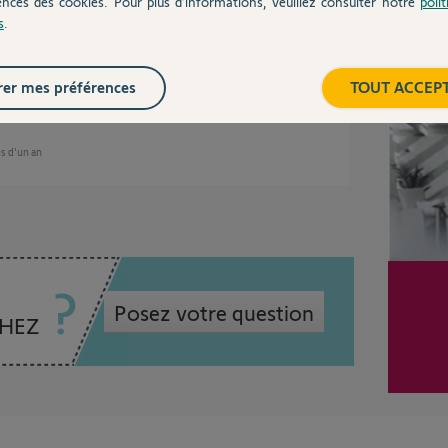
ences des cookies. Pour plus d’informations, veuillez consulter notre
poli
s
.
is de ma box Tahoma, j'ai réussi l'association
Inter
er mes préférences
TOUT ACCEP
lus d'un an
Posez votre question
CHEZ