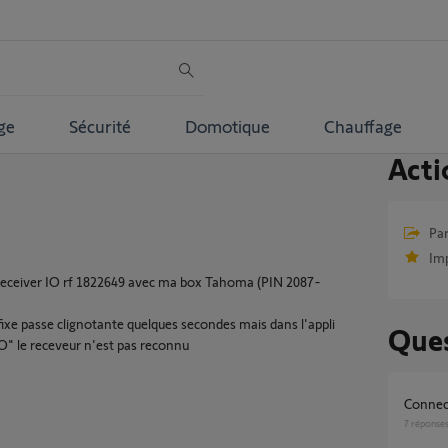
ge
Sécurité
Domotique
Chauffage
Acti
Par
Im
f receiver IO rf 1822649 avec ma box Tahoma (PIN 2087-
 fixe passe clignotante quelques secondes mais dans l'appli
Ques
" le receveur n'est pas reconnu
Conne
7
réponse