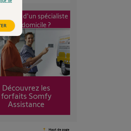
tique de
vention d'un spécialiste
à mon domicile ?
TER
Découvrez les
forfaits Somfy
Assistance
Haut de page