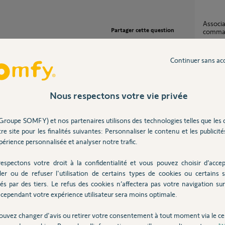
Association izymo on/off et module
Partager cette question
comman
1
réponse
Participer au fil de discussion
Continuer sans ac
Assoc
19
répons
Nous respectons votre vie privée
 l'association
Groupe SOMFY) et nos partenaires utilisons des technologies telles que les 
izymo shutter avec interrupteur
re site pour les finalités suivantes: Personnaliser le contenu et les publicités
progra
érience personnalisée et analyser notre trafic.
5
réponse
espectons votre droit à la confidentialité et vous pouvez choisir d’accep
ler ou de refuser l'utilisation de certains types de cookies ou certains s
PB ass
és par des tiers. Le refus des cookies n’affectera pas votre navigation sur 
9
réponse
cependant votre expérience utilisateur sera moins optimale.
 an
ouvez changer d'avis ou retirer votre consentement à tout moment via le ce