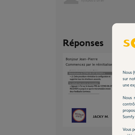
il y a plus d'un an
Réponses
Bonjour Jean-Pierre
Commencez par le réinitialiser avant de faire
Nous (
sur not
une exp
Nous r
contrô
propos
Somfy 
JACKY M.
il y a plus d'un
Vous p