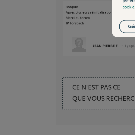
préfér
cookie
Bonjour
Après plusieurs réinitialisation de l'Izymo pu
Merci au forum
JP Forsbach
Gér
JEAN PIERRE F.
il y a p
CE N'EST PAS CE
QUE VOUS RECHER