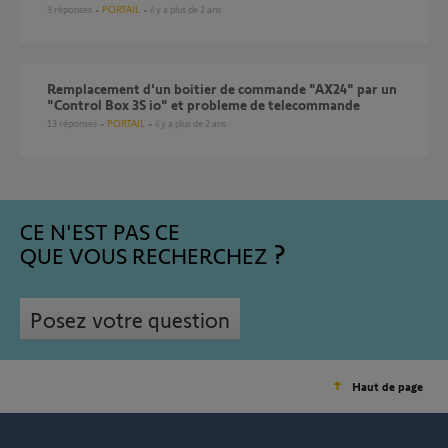
3
réponses
PORTAIL
il y a plus de 2 ans
Remplacement d'un boitier de commande "AX24" par un
"Control Box 3S io" et probleme de telecommande
13
réponses
PORTAIL
il y a plus de 2 ans
CE N'EST PAS CE
QUE VOUS RECHERCHEZ
Posez votre question
Haut de page