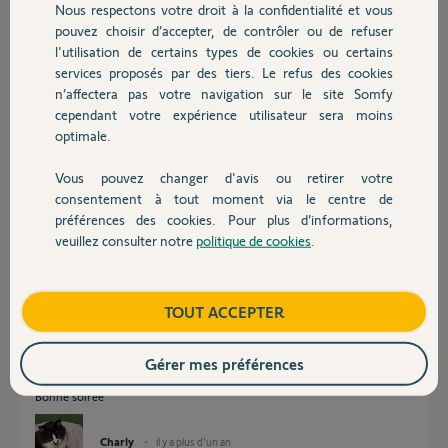
Nous respectons votre droit à la confidentialité et vous
Bien cordialement,
Chauffage
pouvez choisir d’accepter, de contrôler ou de refuser
Merci,
l'utilisation de certains types de cookies ou certains
services proposés par des tiers. Le refus des cookies
Autres produits
n’affectera pas votre navigation sur le site Somfy
Gilles R.
cependant votre expérience utilisateur sera moins
il y a plus d'un an
optimale.
Participer au fil de discussion
Vous pouvez changer d'avis ou retirer votre
Devis avec un pro
consentement à tout moment via le centre de
Réponses
préférences des cookies. Pour plus d’informations,
veuillez consulter notre
politique de cookies
.
Contact
Si votre box AX24 est en protocole radio non NS, vous ne trouverez plus
de télécommande compatible.
Boutique
TOUT ACCEPTER
Les TC bi protocoles NS et non NS ne sont plus fabriquées depuis 2018.
Posez une photo de l'étiquette dans la box et/ou de votre notice car les
Gérer mes préférences
AX24 ont été produites également en NS.
Bonne soirée
Charly
il y a plus d'un an