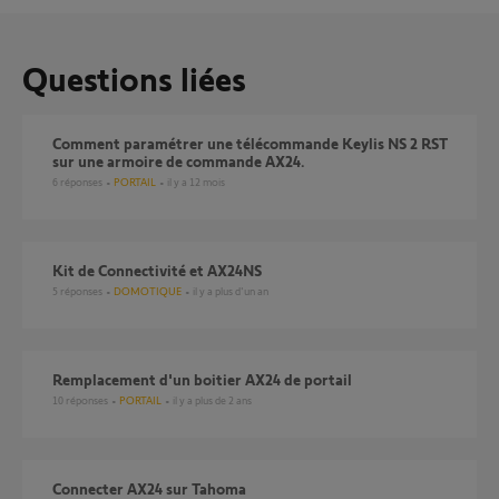
Questions liées
Comment paramétrer une télécommande Keylis NS 2 RST
sur une armoire de commande AX24.
6
réponses
PORTAIL
il y a 12 mois
Kit de Connectivité et AX24NS
5
réponses
DOMOTIQUE
il y a plus d'un an
Remplacement d'un boitier AX24 de portail
10
réponses
PORTAIL
il y a plus de 2 ans
connecter AX24 sur Tahoma