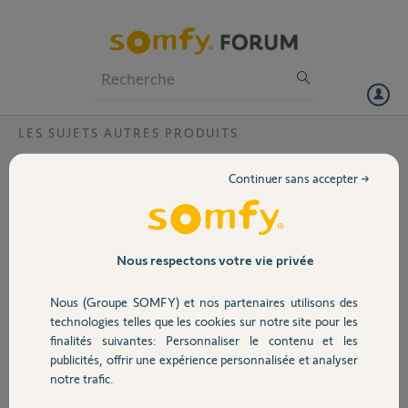
Particuliers
Professionnels
Forum
LES SUJETS AUTRES PRODUITS
Volet
Le store de terrasse ne ferme pas
Continuer sans accepter →
Bonjour,
Portail
Le store de terrasse s'ouvre sans problème mais ne revient pas
automatiquement et lorsque j'essaie de le fermer, il démarre et
s'arrête plusieurs fois. S'agit-il du moteur ou de l'unité de contrôle ?
Garage
Nous respectons votre vie privée
Merci,
Nous (Groupe SOMFY) et nos partenaires utilisons des
Sécurité
technologies telles que les cookies sur notre site pour les
Garry P.
finalités suivantes: Personnaliser le contenu et les
il y a plus d'un an
publicités, offrir une expérience personnalisée et analyser
Domotique
Participer au fil de discussion
notre trafic.