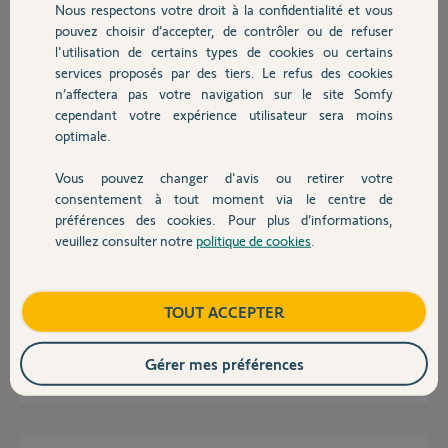
Nous respectons votre droit à la confidentialité et vous
Chauffage
pouvez choisir d’accepter, de contrôler ou de refuser
Réponses
l'utilisation de certains types de cookies ou certains
services proposés par des tiers. Le refus des cookies
Autres produits
n’affectera pas votre navigation sur le site Somfy
D'après vos explications il s'agirait du condensateur.
cependant votre expérience utilisateur sera moins
Voici un tuto pour le changer
http://www.conseils-
optimale.
store.com/index.php?store=bead_mess&a...
Bonne soirée à vous
Vous pouvez changer d'avis ou retirer votre
Devis avec un pro
consentement à tout moment via le centre de
Charly
il y a plus d'un an
préférences des cookies. Pour plus d’informations,
veuillez consulter notre
politique de cookies
.
Contact
Merci au Coyote pour sa suggestion, je vais regarder comment installer
Boutique
TOUT ACCEPTER
l'unité suggérée.
Gérer mes préférences
Garry P.
il y a plus d'un an