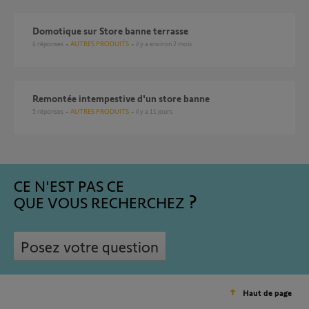
Domotique sur Store banne terrasse
4
réponses
AUTRES PRODUITS
il y a environ 2 mois
Remontée intempestive d'un store banne
5
réponses
AUTRES PRODUITS
il y a 11 jours
CE N'EST PAS CE
QUE VOUS RECHERCHEZ
Posez votre question
Haut de page