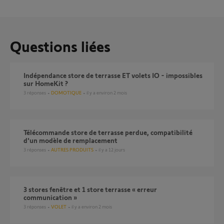
Questions liées
Indépendance store de terrasse ET volets IO - impossibles
sur HomeKit ?
3
réponses
DOMOTIQUE
il y a environ 2 mois
Télécommande store de terrasse perdue, compatibilité
d'un modèle de remplacement
3
réponses
AUTRES PRODUITS
il y a 12 jours
3 stores fenêtre et 1 store terrasse « erreur
communication »
3
réponses
VOLET
il y a environ 2 mois