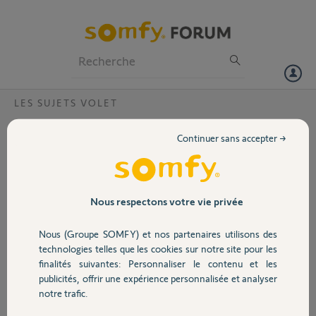
Particuliers
Professionnels
Forum
LES SUJETS VOLET
Volet
Support pour une reinitialisation box
Continuer sans accepter →
connexoon 0822-0303-9306 ?
Portail
Bonjour,
Serait-il possible de réinitialiser ma box connexoon afin que je puisse
Garage
Nous respectons votre vie privée
l'utiliser ?
Le code PIN est : 0822-0303-9306
Nous (Groupe SOMFY) et nos partenaires utilisons des
Sécurité
technologies telles que les cookies sur notre site pour les
Merci pour votre aide
finalités suivantes: Personnaliser le contenu et les
publicités, offrir une expérience personnalisée et analyser
Domotique
Valentin M.
notre trafic.
il y a plus d'un an