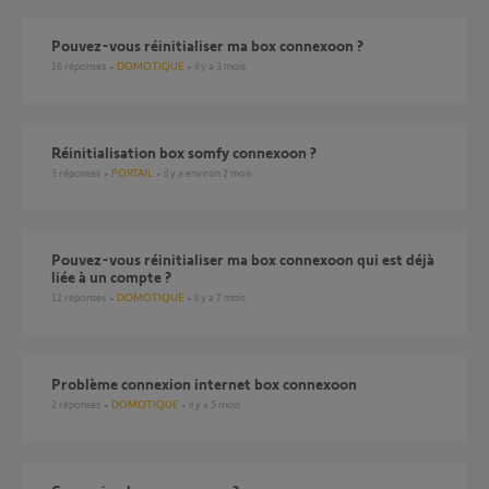
Pouvez-vous réinitialiser ma box connexoon ?
16
réponses
DOMOTIQUE
il y a 3 mois
Réinitialisation box somfy connexoon ?
3
réponses
PORTAIL
il y a environ 2 mois
Pouvez-vous réinitialiser ma box connexoon qui est déjà
liée à un compte ?
12
réponses
DOMOTIQUE
il y a 7 mois
Problème connexion internet box connexoon
2
réponses
DOMOTIQUE
il y a 5 mois