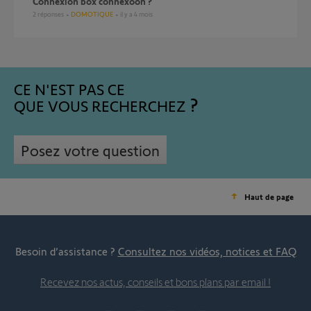
Connexion box connexoon ?
2
réponses
DOMOTIQUE
il y a 4 mois
CE N'EST PAS CE
QUE VOUS RECHERCHEZ
Posez votre question
Haut de page
Besoin d’assistance ?
Consultez nos vidéos, notices et FAQ
Recevez nos actus, conseils et bons plans par email !