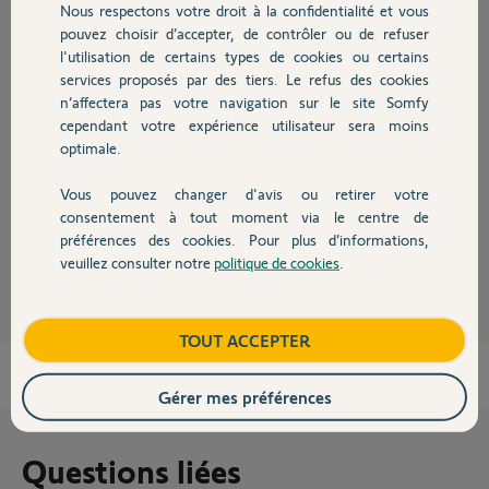
Participer au fil de discussion
Nous respectons votre droit à la confidentialité et vous
Chauffage
pouvez choisir d’accepter, de contrôler ou de refuser
l'utilisation de certains types de cookies ou certains
services proposés par des tiers. Le refus des cookies
Autres produits
Réponses
n’affectera pas votre navigation sur le site Somfy
cependant votre expérience utilisateur sera moins
optimale.
Bonjour Valentin,
Je vous confirme avoir fais le necessaire.
Vous pouvez changer d'avis ou retirer votre
bonne journée
Devis avec un pro
consentement à tout moment via le centre de
préférences des cookies. Pour plus d’informations,
Nicolas F.
il y a plus d'un an
veuillez consulter notre
politique de cookies
.
Contact
Boutique
TOUT ACCEPTER
Gérer mes préférences
Questions liées