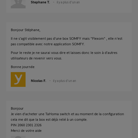
Stephane T.
il y a plus d'un an
Bonjour Stéphane,
Il ne s'agit visiblement pas d'une box SOMFY mais "Flexom" , elle n'est
pas compatible avec notre application SOMFY.
Pour le reste je ne saurai vous dire et laisses donc le soin à d'autres
utilisateurs de revenir vers vous.
Bonne journée
Nicolas F.
il y a plus d'un an
Bonjour
Je vien d’acheter une TaHoma switch et au moment de la configuration
cela me dit que la box est déjà relié à un compte.
PIN 2060 2301 2326
Merci de votre aide