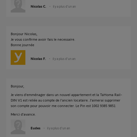
Nicolas C.
il y a plus d'un an
Bonjour Nicolas,
Je vous confirme avoir fais le necessaire.
Bonne journée
Nicolas F.
il y a plus d'un an
Bonjour,
Je viens d'emménager dans un nouvel appartement et la TaHoma Rail-
DIN V1 est reliée au compte de l'ancien locataire. J'aimerai supprimer
son compte pour pouvoir me connecter. Le Pin est 1002 9385 9851
Merci d'avance.
Eudes
il y a plus d'un an