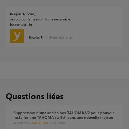
Bonjour Nicolas,
Je vous confirme avoir fais le necessaire.
bonne journée
Nicolas F.
il y a environ un an
Questions liées
Suppression d'une ancien box TAHOMA V2 pour pouvoir
installer une TAHOMA switch dans une nouvelle maison
48
réponses
DOMOTIQUE
il y a 3 mois