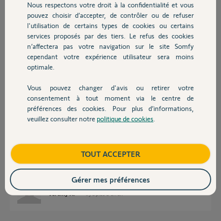
Nous respectons votre droit à la confidentialité et vous
Chauffage
pouvez choisir d’accepter, de contrôler ou de refuser
l'utilisation de certains types de cookies ou certains
Réponses
services proposés par des tiers. Le refus des cookies
Autres produits
n’affectera pas votre navigation sur le site Somfy
cependant votre expérience utilisateur sera moins
Bonjour Arnaud,
optimale.
Je vous confirme avoir fais le necessaire.
Bonne journée
Vous pouvez changer d'avis ou retirer votre
Devis avec un pro
consentement à tout moment via le centre de
Nicolas F.
il y a plus d'un an
préférences des cookies. Pour plus d’informations,
veuillez consulter notre
politique de cookies
.
Contact
Bonjour,
Boutique
TOUT ACCEPTER
J'ai le même problème, pouvez me débloquer ?
Voici le pin : 0220-6279-7150
Merci d'avance
Gérer mes préférences
Jérémy A.
il y a plus d'un an