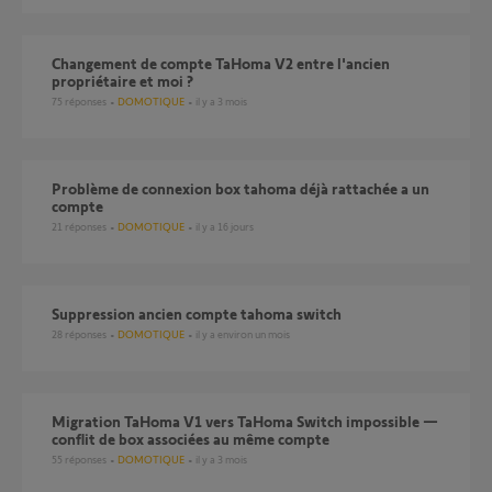
Changement de compte TaHoma V2 entre l'ancien
propriétaire et moi ?
75
réponses
DOMOTIQUE
il y a 3 mois
Problème de connexion box tahoma déjà rattachée a un
compte
21
réponses
DOMOTIQUE
il y a 16 jours
Suppression ancien compte tahoma switch
28
réponses
DOMOTIQUE
il y a environ un mois
Migration TaHoma V1 vers TaHoma Switch impossible —
conflit de box associées au même compte
55
réponses
DOMOTIQUE
il y a 3 mois