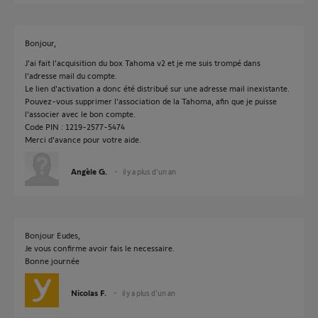
Bonjour,
J'ai fait l'acquisition du box Tahoma v2 et je me suis trompé dans
l'adresse mail du compte.
Le lien d'activation a donc été distribué sur une adresse mail inexistante.
Pouvez-vous supprimer l'association de la Tahoma, afin que je puisse
l'associer avec le bon compte.
Code PIN : 1219-2577-5474
Merci d'avance pour votre aide.
Angèle G.
il y a plus d'un an
Bonjour Eudes,
Je vous confirme avoir fais le necessaire.
Bonne journée
Nicolas F.
il y a plus d'un an