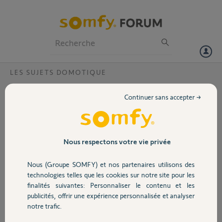
Particuliers
Professionnels
Forum
LES SUJETS DOMOTIQUE
Volet
Désactiver ancien compte sur box tahoma
Continuer sans accepter →
Bonjour,
Portail
Bonjour, je viens d’acheter une maison et la box TaHoma est reliée au
compte de l’ancien propriétaire. Je souhaiterais supprimer la liaison à
Garage
Nous respectons votre vie privée
son compte pour pouvoir m’y connecter. Pin : 2014-8669-9819
Nous (Groupe SOMFY) et nos partenaires utilisons des
Merci,
Sécurité
technologies telles que les cookies sur notre site pour les
finalités suivantes: Personnaliser le contenu et les
Arnaud W.
publicités, offrir une expérience personnalisée et analyser
il y a plus d'un an
Domotique
notre trafic.
Participer au fil de discussion