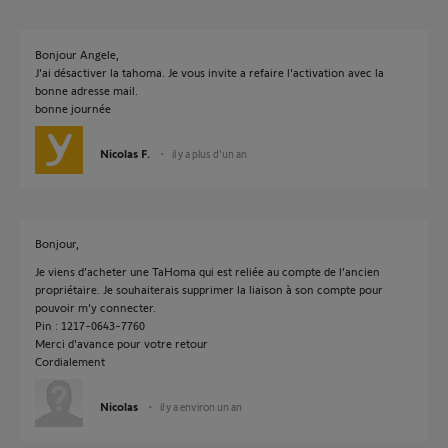
Bonjour Angele,
J'ai désactiver la tahoma. Je vous invite a refaire l'activation avec la
bonne adresse mail.
bonne journée
Nicolas F.
il y a plus d'un an
Bonjour,
Je viens d’acheter une TaHoma qui est reliée au compte de l’ancien
propriétaire. Je souhaiterais supprimer la liaison à son compte pour
pouvoir m’y connecter.
Pin : 1217-0643-7760
Merci d'avance pour votre retour
Cordialement
Nicolas
il y a environ un an