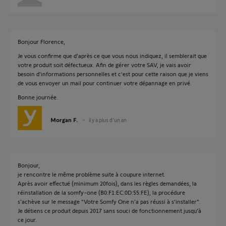
Bonjour Florence,
Je vous confirme que d'après ce que vous nous indiquez, il semblerait que
votre produit soit défectueux. Afin de gérer votre SAV, je vais avoir
besoin d'informations personnelles et c'est pour cette raison que je viens
de vous envoyer un mail pour continuer votre dépannage en privé.
Bonne journée.
Morgan F.
il y a plus d'un an
Bonjour,
je rencontre le même problème suite à coupure internet.
Après avoir effectué (minimum 20fois), dans les règles demandées, la
réinstallation de la somfy-one (B0:F1:EC:0D:55:FE), la procédure
s'achève sur le message "Votre Somfy One n'a pas réussi à s'installer".
Je détiens ce produit depuis 2017 sans souci de fonctionnement jusqu'à
ce jour.