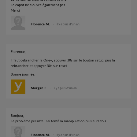
Le capot ne s’ouvre également pas.
Merci
Florence M.
il y a plus d'un an
Florence,
Il faut débrancher la One+, appuyer 30s sur le bouton setup, puis la
rebrancher et appuyer 30s sur reset.
Bonne journée.
Morgan F.
il y a plus d'un an
Bonjour,
Le problème persiste. J’ai tenté la manipulation plusieurs fois.
Florence M.
il y a plus d'un an