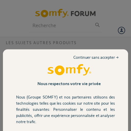
Particuliers
Professionnels
Forum
LES SUJETS AUTRES PRODUITS
Volet
Impossible d’installer Somfy one?
Continuer sans accepter →
Bonjour,
Portail
Suite à un déménagement, je ne parviens pas à réinstaller ma Somfy
one.
Une fois branchee et la procédure lancée, elle sonne. J’ai essayé une
Garage
Nous respectons votre vie privée
dizaine de fois de la réinitialiser à l’arrière ainsi que d’utiliser le bouton
setup sans succès.
Nous (Groupe SOMFY) et nos partenaires utilisons des
Sécurité
technologies telles que les cookies sur notre site pour les
Numéro : B0F1EC0D34B2
finalités suivantes: Personnaliser le contenu et les
Merci pour votre aide
publicités, offrir une expérience personnalisée et analyser
Domotique
notre trafic.
Merci,