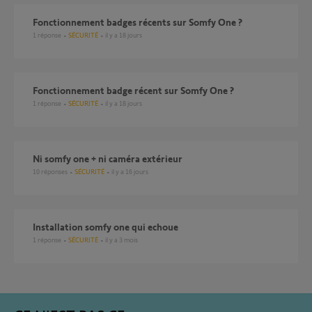
Fonctionnement badges récents sur Somfy One ?
1
réponse
SÉCURITÉ
il y a 18 jours
Fonctionnement badge récent sur Somfy One ?
1
réponse
SÉCURITÉ
il y a 18 jours
Ni somfy one + ni caméra extérieur
10
réponses
SÉCURITÉ
il y a 16 jours
installation somfy one qui echoue
1
réponse
SÉCURITÉ
il y a 3 mois