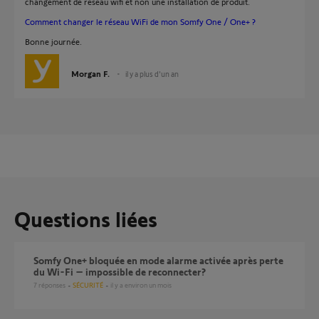
changement de réseau wifi et non une installation de produit.
Comment changer le réseau WiFi de mon Somfy One / One+ ?
Bonne journée.
Morgan F.
il y a plus d'un an
Questions liées
Somfy One+ bloquée en mode alarme activée après perte
du Wi-Fi – impossible de reconnecter?
7
réponses
SÉCURITÉ
il y a environ un mois