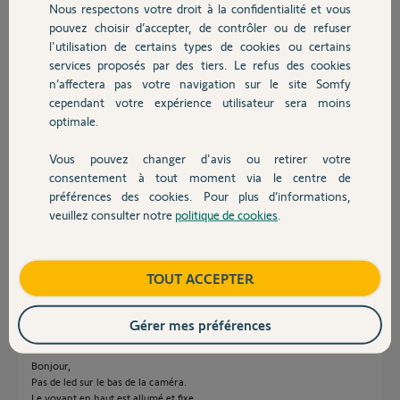
Nous respectons votre droit à la confidentialité et vous
Chauffage
Florence M.
pouvez choisir d’accepter, de contrôler ou de refuser
il y a plus d'un an
l'utilisation de certains types de cookies ou certains
Participer au fil de discussion
services proposés par des tiers. Le refus des cookies
Autres produits
n’affectera pas votre navigation sur le site Somfy
cependant votre expérience utilisateur sera moins
optimale.
Réponses
Vous pouvez changer d'avis ou retirer votre
Devis avec un pro
consentement à tout moment via le centre de
préférences des cookies. Pour plus d’informations,
Bonjour Florence,
veuillez consulter notre
politique de cookies
.
Quel est l'état des leds ?
Contact
Bonne journée.
Boutique
TOUT ACCEPTER
Morgan F.
il y a plus d'un an
Gérer mes préférences
Bonjour,
Pas de led sur le bas de la caméra.
Le voyant en haut est allumé et fixe.