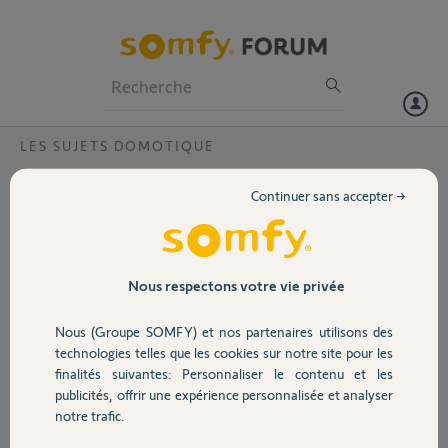
Particuliers
Professionnels
Forum
LES SUJETS DOMOTIQUE
Volet
erreur est survenue
Continuer sans accepter →
Bonjour,
Portail
depuis hier, lorsque je veux faire fonctionner mes équipements, il
m'est indiqué "une erreur est survenue". j'ai bien tous les
équipements sur mon application tahoma by somfy, et sur
Garage
Nous respectons votre vie privée
l'application PC, la box tahoma est bien connectée. de quoi cela peu
venir ? PS, j'ai fait un redémarrage de la box, et rien n'a changé
Nous (Groupe SOMFY) et nos partenaires utilisons des
Sécurité
technologies telles que les cookies sur notre site pour les
Merci,
finalités suivantes: Personnaliser le contenu et les
publicités, offrir une expérience personnalisée et analyser
Domotique
andré T.
notre trafic.
il y a plus d'un an