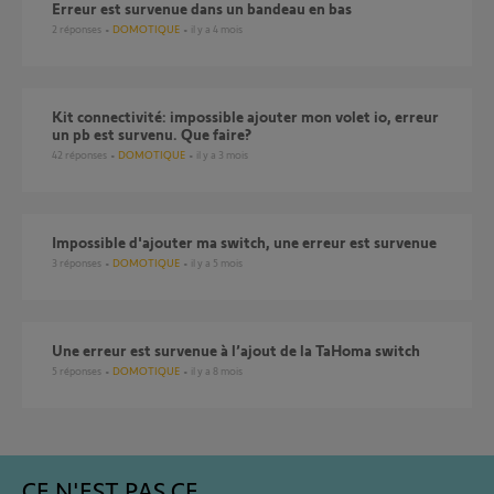
Erreur est survenue dans un bandeau en bas
2
réponses
DOMOTIQUE
il y a 4 mois
Kit connectivité: impossible ajouter mon volet io, erreur
un pb est survenu. Que faire?
42
réponses
DOMOTIQUE
il y a 3 mois
Impossible d'ajouter ma switch, une erreur est survenue
3
réponses
DOMOTIQUE
il y a 5 mois
Une erreur est survenue à l’ajout de la TaHoma switch
5
réponses
DOMOTIQUE
il y a 8 mois
CE N'EST PAS CE