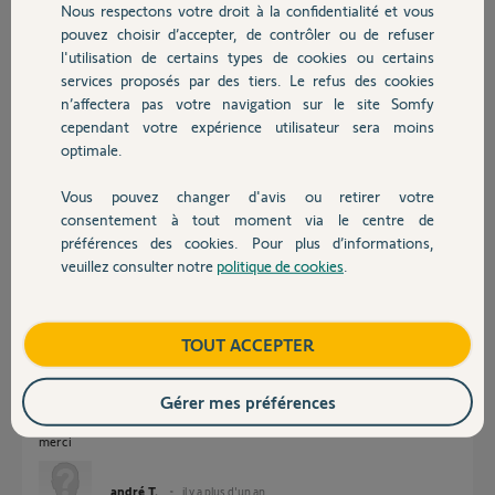
Participer au fil de discussion
Nous respectons votre droit à la confidentialité et vous
Chauffage
pouvez choisir d’accepter, de contrôler ou de refuser
l'utilisation de certains types de cookies ou certains
services proposés par des tiers. Le refus des cookies
Autres produits
Réponses
n’affectera pas votre navigation sur le site Somfy
cependant votre expérience utilisateur sera moins
optimale.
Bonjour André
Il y a une nouvelle version de l'application smartphone de disponible.
Vous pouvez changer d'avis ou retirer votre
Devis avec un pro
consentement à tout moment via le centre de
préférences des cookies. Pour plus d’informations,
JACKY M.
il y a plus d'un an
veuillez consulter notre
politique de cookies
.
Contact
Boutique
TOUT ACCEPTER
bonjour JACKY.M
j'ai l'application TAHOMA by SOMFY que j'ai désinstallée puis réinstallée,
et j'avais l'application TAHOMA classic que j'ai toujours sur le portable
Gérer mes préférences
mais qui est désactivée. il y a une autre application ? si oui, je ne la trouve
pas sur PLAYSTORE.
merci
andré T.
il y a plus d'un an