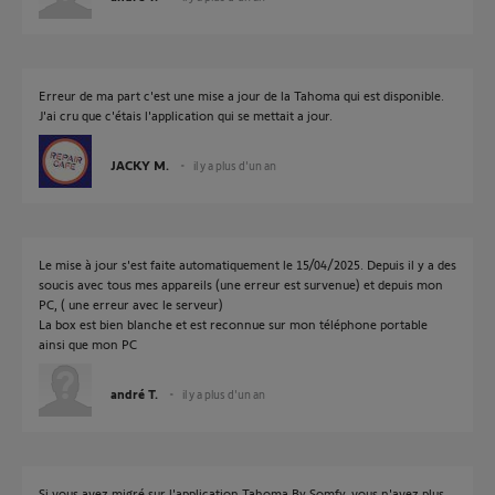
Erreur de ma part c'est une mise a jour de la Tahoma qui est disponible.
J'ai cru que c'étais l'application qui se mettait a jour.
JACKY M.
il y a plus d'un an
Le mise à jour s'est faite automatiquement le 15/04/2025. Depuis il y a des
soucis avec tous mes appareils (une erreur est survenue) et depuis mon
PC, ( une erreur avec le serveur)
La box est bien blanche et est reconnue sur mon téléphone portable
ainsi que mon PC
andré T.
il y a plus d'un an
Si vous avez migré sur l'application Tahoma By Somfy, vous n'avez plus