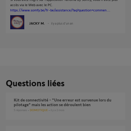
accès via le Web avec le PC.
https://www.somfy.be/fr-be/assistance/faq?question=commen...
.
JACKY M.
il y a plus d'un an
Questions liées
Kit de connectivité - "Une erreur est survenue lors du
pilotage" mais les action se déroulent bien
5
réponses
DOMOTIQUE
il y a 2 mois