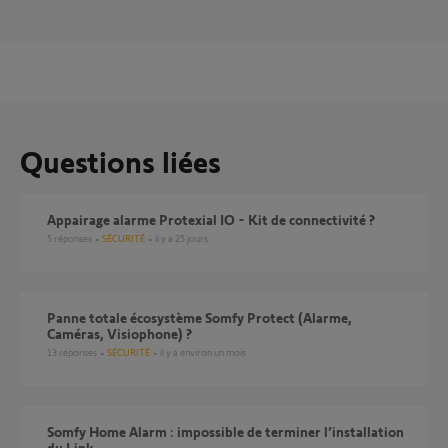
Questions liées
Appairage alarme Protexial IO - Kit de connectivité ?
5
réponses
SÉCURITÉ
il y a 25 jours
Panne totale écosystème Somfy Protect (Alarme,
Caméras, Visiophone) ?
13
réponses
SÉCURITÉ
il y a environ un mois
Somfy Home Alarm : impossible de terminer l’installation
du Link