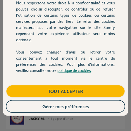
Merci,pour votre retour
Nous respectons votre droit à la confidentialité et vous
Chauffage
pouvez choisir d’accepter, de contrôler ou de refuser
Bien cordialement
l'utilisation de certains types de cookies ou certains
services proposés par des tiers. Le refus des cookies
Autres produits
karen V.
n’affectera pas votre navigation sur le site Somfy
il y a plus d'un an
cependant votre expérience utilisateur sera moins
Participer au fil de discussion
optimale.
Vous pouvez changer d'avis ou retirer votre
Devis avec un pro
consentement à tout moment via le centre de
Réponses
préférences des cookies. Pour plus d’informations,
veuillez consulter notre
politique de cookies
.
Contact
Bonjour Kaven
Normalement il faut internet.
Boutique
TOUT ACCEPTER
Vous pouvez essayer cette solution.
Avec votre smartphone, créer un point d'accès wifi.
Ensuite installer l'alarme en la connectant sur le wifi du smartphone.
Gérer mes préférences
JACKY M.
il y a plus d'un an