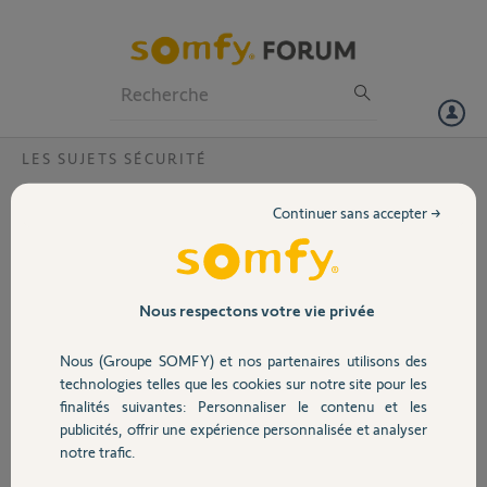
Particuliers
Professionnels
Forum
LES SUJETS SÉCURITÉ
Volet
utiliser l'alarme sans la connecter à internet
Continuer sans accepter →
?
Portail
Bonjour,
Je viens d'acheter l'alarme somfy "Home Alarm Essential XL".
Garage
Nous respectons votre vie privée
Quand je suis aller l'acheter en magasin le vendeur m'as dis que je
pouvais l'installer sans la connecter à internet.
Nous (Groupe SOMFY) et nos partenaires utilisons des
Or, en lisent le mode d'emplois rien n'ai stipuler pour la mettre en
Sécurité
technologies telles que les cookies sur notre site pour les
route sans utiliser le wifi donc internet.
finalités suivantes: Personnaliser le contenu et les
publicités, offrir une expérience personnalisée et analyser
Pouvais vous me dire si il est possible de la mettre en fonctionnalité
Domotique
notre trafic.
sans internet ??