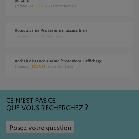
1
réponse
SÉCURITÉ
il y a environ 14 heures
Accès alarme Protexiom inaccessible ?
5
réponses
SÉCURITÉ
il y a 12 jours
Accès à distance alarme Protexiom + affichage
6
réponses
SÉCURITÉ
il y a environ 2 mois
CE N'EST PAS CE
QUE VOUS RECHERCHEZ
Posez votre question