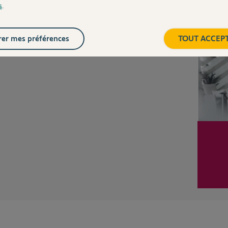
Posez votre question
s
.
CHEZ
Inter
er mes préférences
TOUT ACCEP