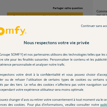
Partager cette question
Comment passer de home keeper installée
par un
Participer au fil de discussion
5
réponse
Continuer sans ac
L'alarme Home Alarm est-elle compatible
avec le
Nous respectons votre vie privée
bouton sur le coté jusqu'a extinction de la
4
réponse
i est OK rebrancher votre Link
Groupe SOMFY) et nos partenaires utilisons des technologies telles que les 
re site pour les finalités suivantes: Personnaliser le contenu et les publicités
Panne totale écosystème Somfy Protect
érience personnalisée et analyser notre trafic.
(Alarme
13
répons
 an
espectons votre droit à la confidentialité et vous pouvez choisir d’accep
ler ou de refuser l'utilisation de certains types de cookies ou certains s
és par des tiers. Le refus des cookies n’affectera pas votre navigation sur 
Badge 
cependant votre expérience utilisateur sera moins optimale.
9
réponse
ouvez changer d'avis ou retirer votre consentement à tout moment via le ce
ences des cookies. Pour plus d’informations, veuillez consulter notre
poli