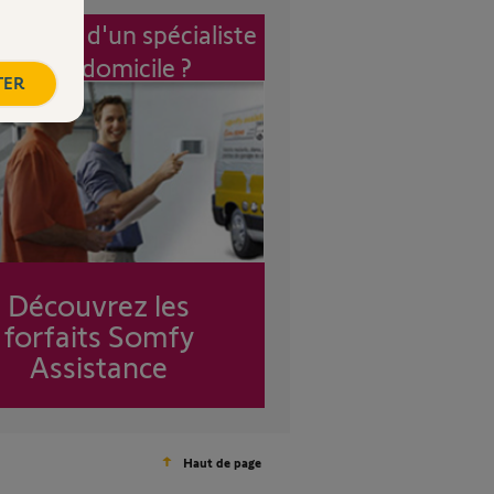
vention d'un spécialiste
à mon domicile ?
TER
Découvrez les
forfaits Somfy
Assistance
Haut de page