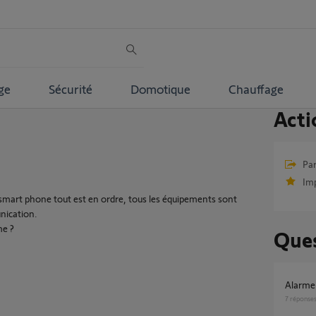
ge
Sécurité
Domotique
Chauffage
Acti
Par
Im
mart phone tout est en ordre, tous les équipements sont
nication.
me ?
Ques
Alarm
7
réponse