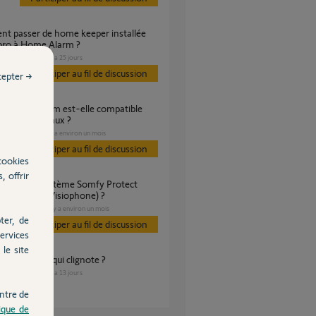
 pro à Home Alarm ?
SÉCURITÉ
il y a 25 jours
s
Participer au fil de discussion
cepter →
s petits animaux ?
SÉCURITÉ
il y a environ un mois
s
Participer au fil de discussion
cookies
, offrir
, Caméras, Visiophone) ?
SÉCURITÉ
il y a environ un mois
es
ter, de
Participer au fil de discussion
ervices
le site
Home Alarm qui clignote ?
SÉCURITÉ
il y a 13 jours
s
ntre de
tique de