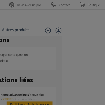
Devis avec un pro
Contact
Boutique
Autres produits
ons
tager cette question
primer
tions liées
e home advanced ne s'active plus
SÉCURITÉ
il y a environ 15 heures
s
Participer au fil de discussion