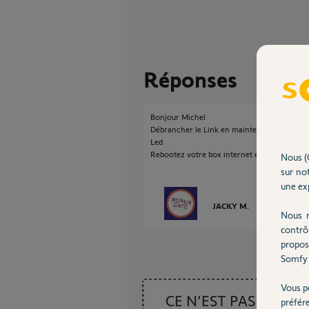
Réponses
Bonjour Michel
Débrancher le Link en maintenant appuyer le 
Led
Rebootez votre box internet et quand le wif
Nous (
sur not
une exp
JACKY M.
il y a plus d'un
Nous r
contrô
propos
Somfy 
Vous p
CE N'EST PAS CE
préfér