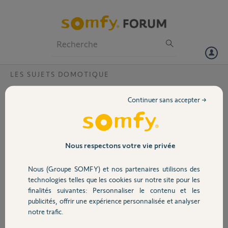
Particuliers
Professionnels
Forum
LES SUJETS DOMOTIQUE
Volet
Adresse en Côte d'Ivoire
Continuer sans accepter →
Bonjour,
Portail
J'utilise la Tahoma Switch en Côte d'Ivoire et ce pays n'est pas
repertorié dans les pays "possibles" dans le champ des pays proposés.
Existe t'il une alternative pour choisir ce pays?
Garage
Nous respectons votre vie privée
Merci,
Nous (Groupe SOMFY) et nos partenaires utilisons des
Sécurité
technologies telles que les cookies sur notre site pour les
Thierry C.
finalités suivantes: Personnaliser le contenu et les
il y a plus d'un an
publicités, offrir une expérience personnalisée et analyser
Domotique
Participer au fil de discussion
notre trafic.