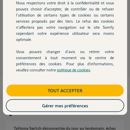
Nous respectons votre droit à la confidentialité et vous
Chauffage
pouvez choisir d’accepter, de contrôler ou de refuser
Réponses
l'utilisation de certains types de cookies ou certains
services proposés par des tiers. Le refus des cookies
Autres produits
n’affectera pas votre navigation sur le site Somfy
Non, car le serveur doit se trouver dans le pays d'utilisation.
cependant votre expérience utilisateur sera moins
optimale.
Bonne journée à vous
Vous pouvez changer d'avis ou retirer votre
Charly
il y a plus d'un an
Devis avec un pro
consentement à tout moment via le centre de
préférences des cookies. Pour plus d’informations,
veuillez consulter notre
politique de cookies
.
Contact
Boutique
TOUT ACCEPTER
Gérer mes préférences
Questions liées
TaHoma Switch déconnectée du jour au lendemain, échec