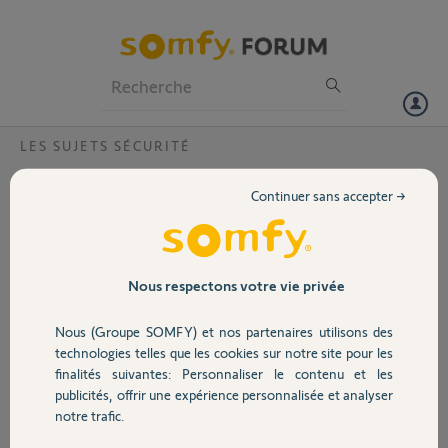
Particuliers
Professionnels
Forum
LES SUJETS SÉCURITÉ
Volet
Badge Somfy Protect pbre
Continuer sans accepter →
Bonjour,
Portail
Un de mes badges clignote, je change la pile, cela fonctionne pendant
quelques semaines, cela clignote, je rechange les piles et ainsi de
suite.
Garage
Nous respectons votre vie privée
Que faire ?
Merci,
Nous (Groupe SOMFY) et nos partenaires utilisons des
Sécurité
technologies telles que les cookies sur notre site pour les
Patrick G.
finalités suivantes: Personnaliser le contenu et les
il y a environ un an
publicités, offrir une expérience personnalisée et analyser
Domotique
Participer au fil de discussion
notre trafic.