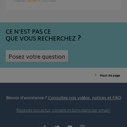
1
réponse
SÉCURITÉ
il y a 4 mois
CE N'EST PAS CE
QUE VOUS RECHERCHEZ
Posez votre question
Haut de page
Besoin d’assistance ?
Consultez nos vidéos, notices et FAQ
Recevez nos actus, conseils et bons plans par email !