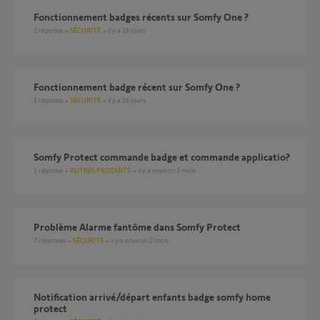
Fonctionnement badges récents sur Somfy One ?
1
réponse
SÉCURITÉ
il y a 16 jours
Fonctionnement badge récent sur Somfy One ?
1
réponse
SÉCURITÉ
il y a 16 jours
Somfy Protect commande badge et commande applicatio?
1
réponse
AUTRES PRODUITS
il y a environ 2 mois
Problème Alarme fantôme dans Somfy Protect
7
réponses
SÉCURITÉ
il y a environ 2 mois
Notification arrivé/départ enfants badge somfy home
protect