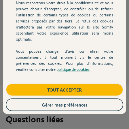
Nous respectons votre droit à la confidentialité et vous
Chauffage
pouvez choisir d’accepter, de contrôler ou de refuser
Réponses
l'utilisation de certains types de cookies ou certains
services proposés par des tiers. Le refus des cookies
Autres produits
n’affectera pas votre navigation sur le site Somfy
Bonjour
cependant votre expérience utilisateur sera moins
Réinitialiser le badge
optimale.
https://forum.somfy.fr/questions/3205388-retex-reinitialisation-badge-
somfy-home-alarm
Vous pouvez changer d'avis ou retirer votre
Devis avec un pro
consentement à tout moment via le centre de
JACKY M.
il y a environ un an
préférences des cookies. Pour plus d’informations,
veuillez consulter notre
politique de cookies
.
Contact
Boutique
TOUT ACCEPTER
Gérer mes préférences
Questions liées