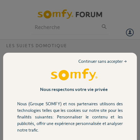
Particuliers
Professionnels
Forum
LES SUJETS DOMOTIQUE
Volet
Nouvelle application Tahoma?
Continuer sans accepter →
Bonjour,
Portail
Je suis passé depuis quelques mois sur la nouvelle application Tahoma
by Somfy
J'ai une box V2 dans ma résidence secondaire et une box switch dans
Garage
Nous respectons votre vie privée
ma résidence principale
Dans l'application je trouve bien les 2 box, par contre je ne plus
Nous (Groupe SOMFY) et nos partenaires utilisons des
accéder à la box V2
Sécurité
technologies telles que les cookies sur notre site pour les
Situation qui est venue après un changement de code
finalités suivantes: Personnaliser le contenu et les
Merci pour votre aide
publicités, offrir une expérience personnalisée et analyser
Domotique
notre trafic.
Patrice F.
il y a environ un an