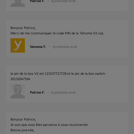
Patrice F.
il y a environ un an
Bonjour Patrice,
Merci de me communiquer le code PIN de la Tahoma V2 svp.
Vanessa F.
il y a environ un an
le pin de la box V2 est 121537717728 et le pin de la box switch
20132047594
Patrice F.
il y a environ un an
Bonjour Patrice,
Je vois que vous êtes parvenus à vous reconnecter.
Bonne journée,