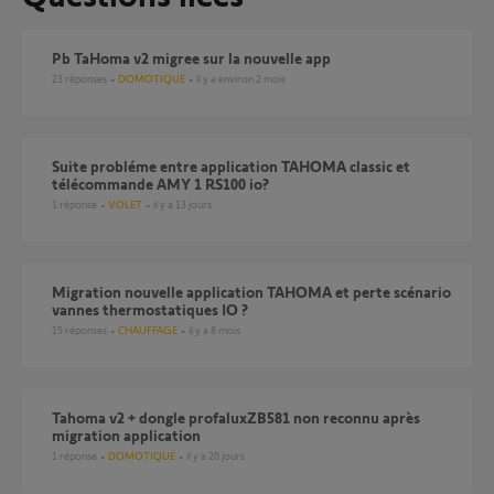
Pb TaHoma v2 migree sur la nouvelle app
23
réponses
DOMOTIQUE
il y a environ 2 mois
Suite probléme entre application TAHOMA classic et
télécommande AMY 1 RS100 io?
1
réponse
VOLET
il y a 13 jours
Migration nouvelle application TAHOMA et perte scénario
vannes thermostatiques IO ?
15
réponses
CHAUFFAGE
il y a 8 mois
tahoma v2 + dongle profaluxZB581 non reconnu après
migration application
1
réponse
DOMOTIQUE
il y a 20 jours