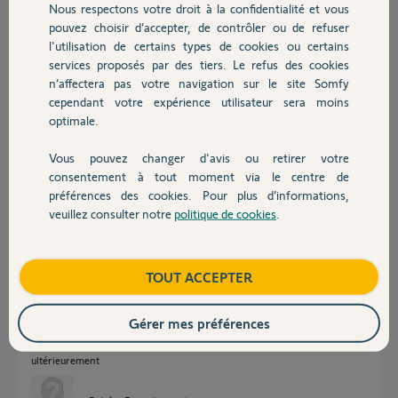
Nous respectons votre droit à la confidentialité et vous
Chauffage
Participer au fil de discussion
pouvez choisir d’accepter, de contrôler ou de refuser
l'utilisation de certains types de cookies ou certains
services proposés par des tiers. Le refus des cookies
Autres produits
n’affectera pas votre navigation sur le site Somfy
Réponses
cependant votre expérience utilisateur sera moins
optimale.
Bonjour Patrice
Vous pouvez changer d'avis ou retirer votre
Si vous parlez de l'accès WEB avec un PC, avec la migration sur
Devis avec un pro
consentement à tout moment via le centre de
l'application Tahoma By Somfy cette possibilité est supprimée.
préférences des cookies. Pour plus d’informations,
Vous devez utiliser le Smartphone.
veuillez consulter notre
politique de cookies
.
Contact
JACKY M.
il y a environ un an
Boutique
TOUT ACCEPTER
Gérer mes préférences
Merci pour votre réponse mais je suis sur mon iPhone , il m'est indiqué
depuis ce matin une erreur s'est produite veuillez réessayer
ultérieurement