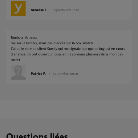
Vanessa F.
il y a environ un an
Bonjour Vanessa
oui sur la box V2, mais pas d'accès sur la box switch
J'ai eu le service client Somfy qui me signale que que ce bug est en cours
d'analyse, ils ont ouvert un dossier, ns sommes plusieurs dans mon cas
merci
Patrice F.
il y a environ un an
Questions liées