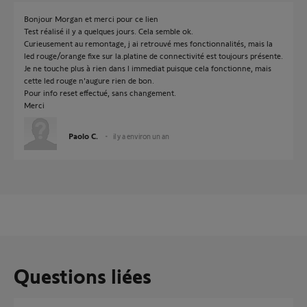
Bonjour Morgan et merci pour ce lien
Test réalisé il y a quelques jours. Cela semble ok.
Curieusement au remontage, j ai retrouvé mes fonctionnalités, mais la
led rouge/orange fixe sur la.platine de connectivité est toujours présente.
Je ne touche plus à rien dans l immediat puisque cela fonctionne, mais
cette led rouge n'augure rien de bon.
Pour info reset effectué, sans changement.
Merci
Paolo C.
il y a environ un an
Questions liées