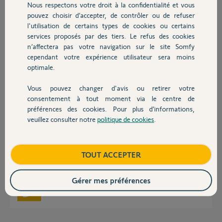
Nous respectons votre droit à la confidentialité et vous
Chauffage
Paolo C.
pouvez choisir d’accepter, de contrôler ou de refuser
il y a environ un an
l'utilisation de certains types de cookies ou certains
Participer au fil de discussion
services proposés par des tiers. Le refus des cookies
Autres produits
n’affectera pas votre navigation sur le site Somfy
cependant votre expérience utilisateur sera moins
optimale.
Réponses
Vous pouvez changer d'avis ou retirer votre
Devis avec un pro
consentement à tout moment via le centre de
Bonjour Paolo,
préférences des cookies. Pour plus d’informations,
veuillez consulter notre
politique de cookies
.
Contact
Pouvez-vous faire les tests suivants.
Quelques tests à réaliser pour s’assurer du bon fonctionnement d’un
Boutique
TOUT ACCEPTER
visiophone
Bonne journée.
Gérer mes préférences
Morgan F.
il y a environ un an