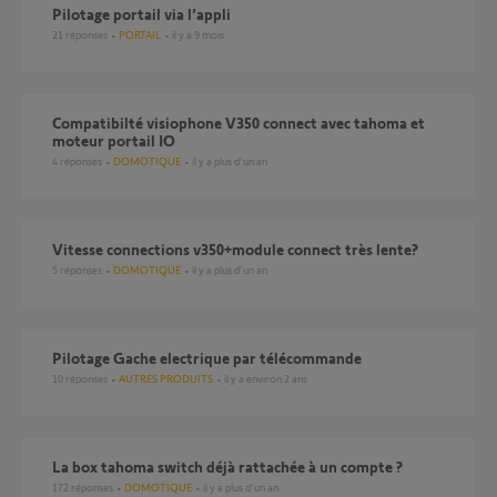
Pilotage portail via l’appli
21
réponses
PORTAIL
il y a 9 mois
Compatibilté visiophone V350 connect avec tahoma et
moteur portail IO
4
réponses
DOMOTIQUE
il y a plus d'un an
Vitesse connections v350+module connect très lente?
5
réponses
DOMOTIQUE
il y a plus d'un an
Pilotage Gache electrique par télécommande
10
réponses
AUTRES PRODUITS
il y a environ 2 ans
La box tahoma switch déjà rattachée à un compte ?
172
réponses
DOMOTIQUE
il y a plus d'un an