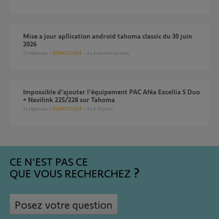
Mise a jour apllication android tahoma classic du 30 juin
2026
15
réponses
DOMOTIQUE
il y a environ un mois
Impossible d'ajouter l'équipement PAC Aféa Excellia S Duo
+ Navilink 225/228 sur Tahoma
11
réponses
DOMOTIQUE
il y a 16 jours
CE N'EST PAS CE
QUE VOUS RECHERCHEZ
Posez votre question