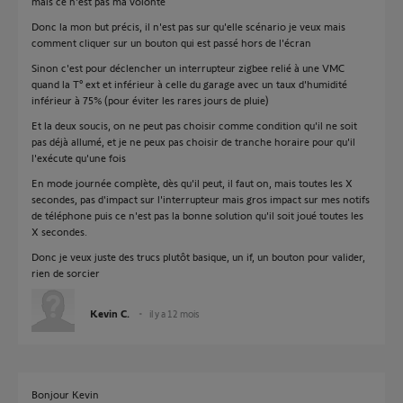
mais ce n'est pas ma volonté
Donc la mon but précis, il n'est pas sur qu'elle scénario je veux mais
comment cliquer sur un bouton qui est passé hors de l'écran
Sinon c'est pour déclencher un interrupteur zigbee relié à une VMC
quand la T° ext et inférieur à celle du garage avec un taux d'humidité
inférieur à 75% (pour éviter les rares jours de pluie)
Et la deux soucis, on ne peut pas choisir comme condition qu'il ne soit
pas déjà allumé, et je ne peux pas choisir de tranche horaire pour qu'il
l'exécute qu'une fois
En mode journée complète, dès qu'il peut, il faut on, mais toutes les X
secondes, pas d'impact sur l'interrupteur mais gros impact sur mes notifs
de téléphone puis ce n'est pas la bonne solution qu'il soit joué toutes les
X secondes.
Donc je veux juste des trucs plutôt basique, un if, un bouton pour valider,
rien de sorcier
Kevin C.
il y a 12 mois
Bonjour Kevin