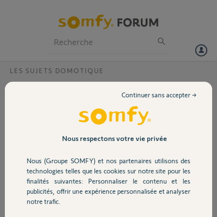
Particuliers
Professionnels
Forum
LES SUJETS DOMOTIQUE
Volet
Application tahoma hs sur s24
Continuer sans accepter →
Bonjour,
Portail
La plupart des écrans sont cassé. On ne voit pas
la fin des écrans et les boutons de validations
Garage
Nous respectons votre vie privée
Quand les boutons sont là, la moindre actions
prend plusieurs minutes
Nous (Groupe SOMFY) et nos partenaires utilisons des
Sécurité
Téléphone : samsung s24
technologies telles que les cookies sur notre site pour les
Réseau : fibre ou 5g
finalités suivantes: Personnaliser le contenu et les
publicités, offrir une expérience personnalisée et analyser
Domotique
Merci,
notre trafic.