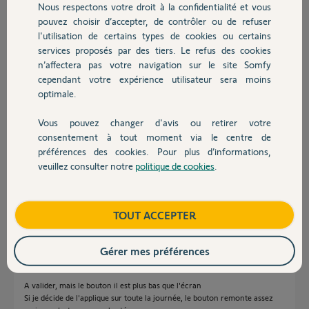
Nous respectons votre droit à la confidentialité et vous
Chauffage
pouvez choisir d’accepter, de contrôler ou de refuser
Kevin C.
l'utilisation de certains types de cookies ou certains
il y a 12 mois
services proposés par des tiers. Le refus des cookies
Autres produits
Participer au fil de discussion
n’affectera pas votre navigation sur le site Somfy
cependant votre expérience utilisateur sera moins
optimale.
Réponses
Vous pouvez changer d'avis ou retirer votre
Devis avec un pro
consentement à tout moment via le centre de
préférences des cookies. Pour plus d’informations,
Bonjour
veuillez consulter notre
politique de cookies
.
Contact
Les choses doivent être faite dans l'ordre.
Que cherchez-vous à faire ?
Boutique
TOUT ACCEPTER
Jean-Luc B.
il y a 12 mois
Gérer mes préférences
A valider, mais le bouton il est plus bas que l'écran
Si je décide de l'applique sur toute la journée, le bouton remonte assez