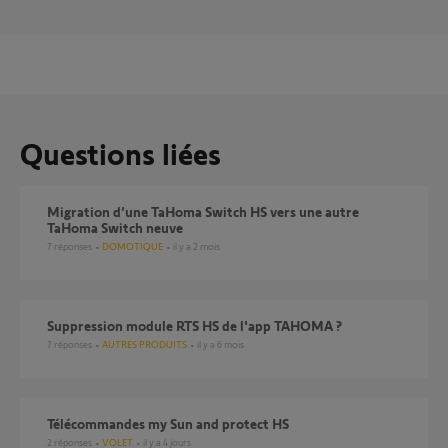
Questions liées
Migration d’une TaHoma Switch HS vers une autre
TaHoma Switch neuve
7
réponses
DOMOTIQUE
il y a 2 mois
Suppression module RTS HS de l'app TAHOMA ?
7
réponses
AUTRES PRODUITS
il y a 6 mois
Télécommandes my Sun and protect HS
2
réponses
VOLET
il y a 4 jours