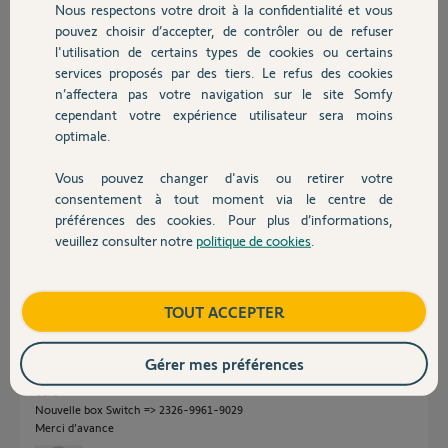
Nous respectons votre droit à la confidentialité et vous
Chauffage
Participer au fil de discussion
pouvez choisir d’accepter, de contrôler ou de refuser
l'utilisation de certains types de cookies ou certains
services proposés par des tiers. Le refus des cookies
Autres produits
n’affectera pas votre navigation sur le site Somfy
Réponses
cependant votre expérience utilisateur sera moins
optimale.
Bonsoir
Vous pouvez changer d'avis ou retirer votre
Poster les numéros de série (PIN) des deux Switch et attendez l'aide d'un
Devis avec un pro
consentement à tout moment via le centre de
Yello.
préférences des cookies. Pour plus d’informations,
veuillez consulter notre
politique de cookies
.
JACKY M.
Contact
il y a 2 mois
Boutique
TOUT ACCEPTER
Merci Jacky
Si un Yello peux m’aider
Gérer mes préférences
Ancienne box Switch => 2036-1804-5089
Vers
Nouvelle box Switch => 2326-9961-9029
Merci d’avance