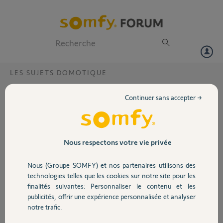
Particuliers
Professionnels
Forum
LES SUJETS DOMOTIQUE
Volet
Migration d’une TaHoma Switch HS vers
Continuer sans accepter →
une autre TaHoma Switch neuve
Portail
Bonjour,
Comment réaliser une migration des données de mon ancienne
Garage
Nous respectons votre vie privée
TaHoma Switch qui est HS. Je ne peux plus me connecter. Vers une
TaHoma neuve ?
Nous (Groupe SOMFY) et nos partenaires utilisons des
Faut il supprimer mon ancienne Switch de l’application ?
Sécurité
technologies telles que les cookies sur notre site pour les
finalités suivantes: Personnaliser le contenu et les
Merci,
publicités, offrir une expérience personnalisée et analyser
Domotique
notre trafic.
Olivier
il y a 2 mois