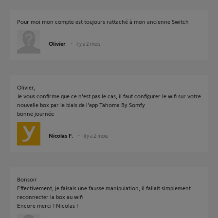
Pour moi mon compte est toujours rattaché à mon ancienne Switch
Olivier
il y a 2 mois
Olivier,
Je vous confirme que ce n'est pas le cas, il faut configurer le wifi sur votre
nouvelle box par le biais de l'app Tahoma By Somfy
bonne journée
Nicolas F.
il y a 2 mois
Bonsoir
Effectivement, je faisais une fausse manipulation, il fallait simplement
reconnecter la box au wifi
Encore merci ! Nicolas !