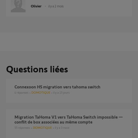
Olivier
il y a 2 mois
Questions liées
Connexoon HS migration vers tahoma switch
4
réponses
DOMOTIQUE
il y a 15 jours
Migration TaHoma V1 vers TaHoma Switch impossible —
conflit de box associées au même compte
55
réponses
DOMOTIQUE
il y a 3 mois