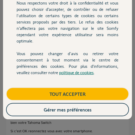
Nous respectons votre droit à la confidentialité et vous
Code PIN
Chauffage
pouvez choisir d’accepter, de contrôler ou de refuser
2037-1726-6554
l'utilisation de certains types de cookies ou certains
Merci,
services proposés par des tiers. Le refus des cookies
Autres produits
n’affectera pas votre navigation sur le site Somfy
cependant votre expérience utilisateur sera moins
Marina
optimale.
il y a 12 mois
Participer au fil de discussion
Vous pouvez changer d'avis ou retirer votre
Devis avec un pro
consentement à tout moment via le centre de
préférences des cookies. Pour plus d’informations,
Réponses
veuillez consulter notre
politique de cookies
.
Contact
Bonjour Marine
Boutique
TOUT ACCEPTER
Connectez vous surle site web de Somfy et cliquer sur "J'ai oubliez mon
mot de passe"
https://www.somfy.fr/login
Gérer mes préférences
Quand vous serez connectée, regardez dans l'onglet Produit si vous avez
bien votre Tahoma Switch
Si c'est OK reonnectez vous avec votre smartphone.