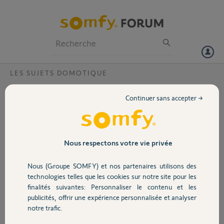
Particuliers
Professionnels
Forum
LES SUJETS DOMOTIQUE
Volet
Connexion impossible Tahoma
Continuer sans accepter →
Bonjour,
Portail
Depuis quelques jours je n' arrive plus à me connecter sur mon
smartphone à mon application tahoma.
Le scenario fonctionne toujours ( ouverture fermeture à heures
Garage
Nous respectons votre vie privée
programmées ..)
j' ai essayé de débrancher la box , la link , la tahoma puis de
Nous (Groupe SOMFY) et nos partenaires utilisons des
rebrancher mais en vain.
Sécurité
technologies telles que les cookies sur notre site pour les
J' ai également changé mon mot de passe mais toujours le même
finalités suivantes: Personnaliser le contenu et les
message.
publicités, offrir une expérience personnalisée et analyser
Connexion impossible une erreur s' est produite...
Domotique
notre trafic.
Pouvez vous m' aider svp ?
Ma tahoma a une forme rectangulaire arrondie aux extrémités.