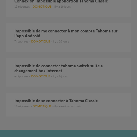
Connexion impossible application Tahoma Classic
15
réponses
DOMOTIQUE
il y a 16 jours
Impossible de me connecter à mon compte Tahoma sur
l'app Android
7
réponses
DOMOTIQUE
il y a 10 jours
Impossible de connecter tahoma switch suite a
changement box internet
4
réponses
DOMOTIQUE
il y a 6 jours
Impossible de se connecter à Tahoma Classic
16
réponses
DOMOTIQUE
il y a environ un mois