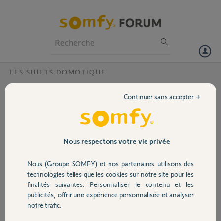
Particuliers
Professionnels
Forum
LES SUJETS DOMOTIQUE
Volet
Probleme connexion Tahoma Switch v2 et
Continuer sans accepter →
HomeKit ?
Portail
Bonjour,
je n'arrive pas a m'ajouter l'assistant vocal apple HomeKit depuis
Garage
l'application Tahoma (avec la quelle le pilotage de mes Volets roulant,
Nous respectons votre vie privée
mon portail, mon garage est fonctionnel).
de plus je ne vois plus ma Tahoma sur mon compte depuis que j'ai
Nous (Groupe SOMFY) et nos partenaires utilisons des
Sécurité
demander à désactiver le mode développeur que j'avais activé par
technologies telles que les cookies sur notre site pour les
erreur .
finalités suivantes: Personnaliser le contenu et les
Pin:2025-1218-3644
publicités, offrir une expérience personnalisée et analyser
Domotique
Merci,
notre trafic.