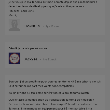
je ne vois plus ma Tahoma sur mon compte depuis que j'ai demander à
désactiver le mode développeur que j'avais activé par erreur .
Pin:2025-1218-3644
Merci,
LIONNEL S.
il y a 11 mois
Désolé je ne sais pas répondre
JACKY M.
il y a 11 mois
Bonjour, j’ai un problème pour connecter Home Kit à ma tahoma switch.
Sauf erreur de ma part mes volets sont compatibles.
J’ai un iPhone SE troisième génération et la box tahoma switch.
Que je fasse la manipulation via l’application Tahoma ou « maison »
l’erreur est la même. Voir photo. J’ai essayé d’éteindre et rallumer ma
Tahoma. Il me manque un équipement pour lié mon portable à ma