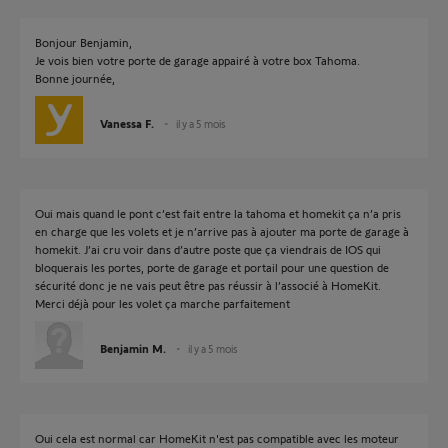
Bonjour Benjamin,
Je vois bien votre porte de garage appairé à votre box Tahoma.
Bonne journée,
Vanessa F.
il y a 5 mois
Oui mais quand le pont c’est fait entre la tahoma et homekit ça n’a pris
en charge que les volets et je n’arrive pas à ajouter ma porte de garage à
homekit. J’ai cru voir dans d’autre poste que ça viendrais de IOS qui
bloquerais les portes, porte de garage et portail pour une question de
sécurité donc je ne vais peut être pas réussir à l’associé à HomeKit.
Merci déjà pour les volet ça marche parfaitement
Benjamin M.
il y a 5 mois
Oui cela est normal car HomeKit n'est pas compatible avec les moteur