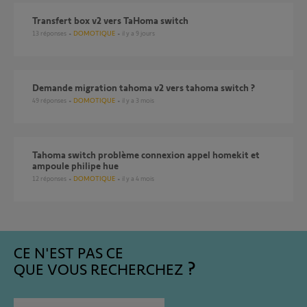
Transfert box v2 vers TaHoma switch
13
réponses
DOMOTIQUE
il y a 9 jours
demande migration tahoma v2 vers tahoma switch ?
49
réponses
DOMOTIQUE
il y a 3 mois
Tahoma switch problème connexion appel homekit et
ampoule philipe hue
12
réponses
DOMOTIQUE
il y a 4 mois
CE N'EST PAS CE
QUE VOUS RECHERCHEZ