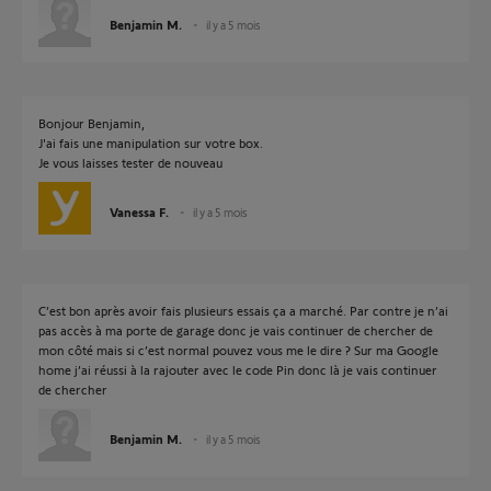
Benjamin M.
il y a 5 mois
Bonjour Benjamin,
J'ai fais une manipulation sur votre box.
Je vous laisses tester de nouveau
Vanessa F.
il y a 5 mois
C’est bon après avoir fais plusieurs essais ça a marché. Par contre je n’ai
pas accès à ma porte de garage donc je vais continuer de chercher de
mon côté mais si c’est normal pouvez vous me le dire ? Sur ma Google
home j’ai réussi à la rajouter avec le code Pin donc là je vais continuer
de chercher
Benjamin M.
il y a 5 mois