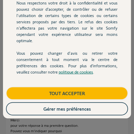
LIONNEL S.
Nous respectons votre droit à la confidentialité et vous
Chauffage
il y a 11 mois
pouvez choisir d’accepter, de contrôler ou de refuser
Participer au fil de discussion
l'utilisation de certains types de cookies ou certains
services proposés par des tiers. Le refus des cookies
Autres produits
n’affectera pas votre navigation sur le site Somfy
cependant votre expérience utilisateur sera moins
Réponses
optimale.
Vous pouvez changer d'avis ou retirer votre
Devis avec un pro
Bonjour Lionnel
consentement à tout moment via le centre de
La liaison Homekit ne peut se faire que si vous avez du matériel Somfy
préférences des cookies. Pour plus d’informations,
compatible.
veuillez consulter notre
politique de cookies
.
Ci joint la liste des matériels compatibles.
Contact
https://service.somfy.com/downloads/ch_v5/listede_compati...
Boutique
TOUT ACCEPTER
JACKY M.
il y a 11 mois
Gérer mes préférences
Merci
pour votre réponse à ma première question.
Pouvez vous m'indiquer pourquoi