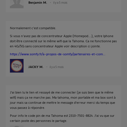
Benjamin M.
il y a 5 mois
Normalement c'est compatible.
Si vous n'avez pas de concentrateur Apple (Homepod....), votre Iphone
doit être connecté sur le même wifi que la Tahoma. Ca ne fonctionne pas
en 4G/5G sans concentrateur Apple voir description ci jointe.
https://www.somfy.fr/a-propos-de-somfy/partenaires-et-com...
JACKY M.
il y a 5 mois
J’ai bien lu le lien et ressayé de me connecter (je suis bien que le même
wifi) mais ça ne marche pas. Ma tahoma, mon portable et ma box sont à
jour mais sa continue de mettre le message d’erreur merci du temps que
vous passez à répondre.
Pour info le code pin de ma Tahoma est 2310-7501-8824. J’ai vu que sur
certain poste des personnes le partage.