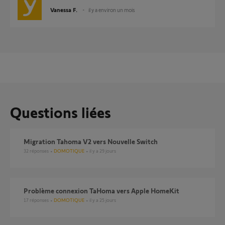
Vanessa F.
il y a environ un mois
Questions liées
Migration Tahoma V2 vers Nouvelle Switch
32
réponses
DOMOTIQUE
il y a 29 jours
Problème connexion TaHoma vers Apple HomeKit
17
réponses
DOMOTIQUE
il y a 25 jours