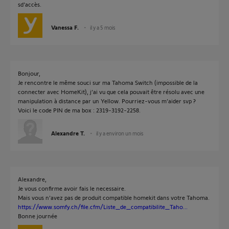
sd'accès.
Vanessa F.
il y a 5 mois
Bonjour,
Je rencontre le même souci sur ma Tahoma Switch (impossible de la
connecter avec HomeKit), j’ai vu que cela pouvait être résolu avec une
manipulation à distance par un Yellow. Pourriez-vous m’aider svp ?
Voici le code PIN de ma box : 2319-3192-2258.
Alexandre T.
il y a environ un mois
Alexandre,
Je vous confirme avoir fais le necessaire.
Mais vous n'avez pas de produit compatible homekit dans votre Tahoma.
https://www.somfy.ch/file.cfm/Liste_de_compatibilite_Taho...
Bonne journée