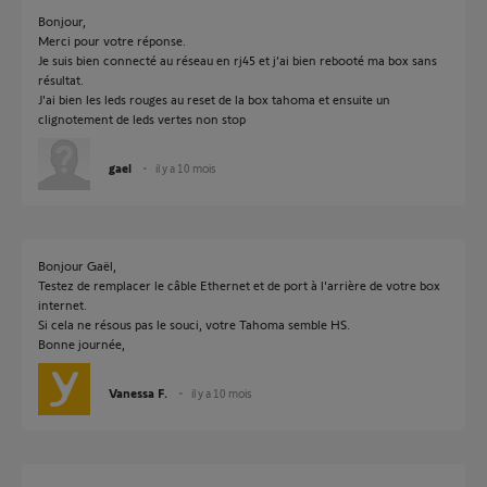
Bonjour,
Merci pour votre réponse.
Je suis bien connecté au réseau en rj45 et j’ai bien rebooté ma box sans
résultat.
J'ai bien les leds rouges au reset de la box tahoma et ensuite un
clignotement de leds vertes non stop
gael
il y a 10 mois
Bonjour Gaël,
Testez de remplacer le câble Ethernet et de port à l'arrière de votre box
internet.
Si cela ne résous pas le souci, votre Tahoma semble HS.
Bonne journée,
Vanessa F.
il y a 10 mois