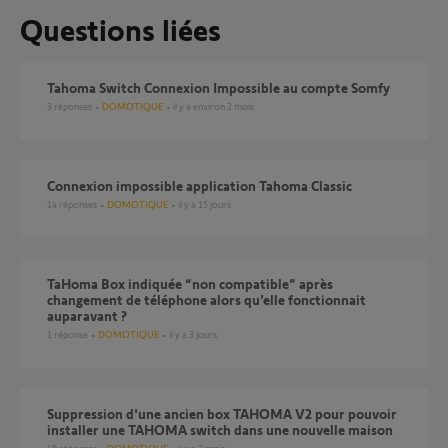
Questions liées
Tahoma Switch Connexion Impossible au compte Somfy
3
réponses
DOMOTIQUE
il y a environ 2 mois
Connexion impossible application Tahoma Classic
14
réponses
DOMOTIQUE
il y a 15 jours
TaHoma Box indiquée “non compatible” après
changement de téléphone alors qu’elle fonctionnait
auparavant ?
1
réponse
DOMOTIQUE
il y a 3 jours
Suppression d'une ancien box TAHOMA V2 pour pouvoir
installer une TAHOMA switch dans une nouvelle maison