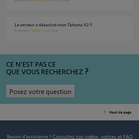
48
réponses
DOMOTIQUE
il y a 3 mois
Le serveur a désactivé mon Tahoma V2 !!
0
réponses
VOLET
il y a 1 jour
CE N'EST PAS CE
QUE VOUS RECHERCHEZ
Posez votre question
Haut de page
Besoin d’assistance ?
Consultez nos vidéos, notices et FAQ