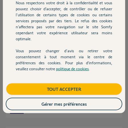
Nous respectons votre droit à la confidentialité et vous
Chauffage
Participer au fil de discussion
pouvez choisir d’accepter, de contrôler ou de refuser
l'utilisation de certains types de cookies ou certains
services proposés par des tiers. Le refus des cookies
Autres produits
n’affectera pas votre navigation sur le site Somfy
Réponses
cependant votre expérience utilisateur sera moins
optimale.
Bonsoir
Vous pouvez changer d'avis ou retirer votre
Vous avez une Tahoma V2 connecté en RJ45
Devis avec un pro
consentement à tout moment via le centre de
Avez vous rebootez la box internet ?
préférences des cookies. Pour plus d’informations,
Vérifier la couleur de la led
veuillez consulter notre
politique de cookies
.
Contact
Boutique
TOUT ACCEPTER
Gérer mes préférences
JACKY M.
il y a 10 mois