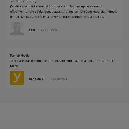
Je vous remercie,
j'ai déjà changé l'alimentation qui était HS mais apparemment
effectivement le câble réseau aussi... la box semble être repartie même si
je n'arrive pas a accéder à l’agenda pour planifier des scenarios
gael
il y a 10 mois
Parfait Gaël,
Je ne vois pas de blocage concernant votre agenda, cela fonctionne il?
Merci,
Vanessa F.
il y a 10 mois