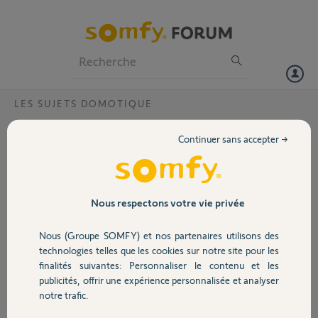
Particuliers
Professionnels
Forum
LES SUJETS DOMOTIQUE
Volet
Probleme de connexion Tahoma box au
Continuer sans accepter →
serveur
Portail
Bonjour,
Depuis plusieurs jours ma Tahoma box n'arrive plus a se connecter au
Garage
serveur, et ce malgré un reset de la box.
Nous respectons votre vie privée
Code PIN 1231-7950-7958
Pourriez-vous m'aider svp ?
Nous (Groupe SOMFY) et nos partenaires utilisons des
Sécurité
Merci par avance
technologies telles que les cookies sur notre site pour les
finalités suivantes: Personnaliser le contenu et les
Merci,
publicités, offrir une expérience personnalisée et analyser
Domotique
notre trafic.
gael
il y a 10 mois