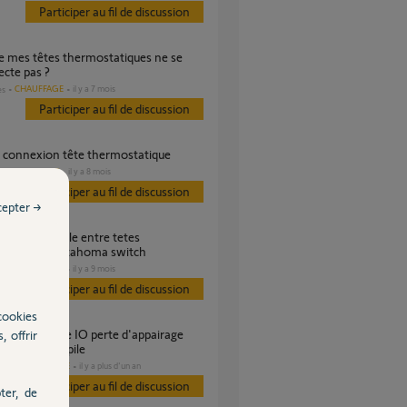
Participer au fil de discussion
cte pas ?
CHAUFFAGE
il y a 7 mois
es
Participer au fil de discussion
de connexion tête thermostatique
CHAUFFAGE
il y a 8 mois
s
Participer au fil de discussion
cepter →
statiques et tahoma switch
CHAUFFAGE
il y a 9 mois
es
Participer au fil de discussion
cookies
, offrir
changement pile
DOMOTIQUE
il y a plus d'un an
es
Participer au fil de discussion
ter, de