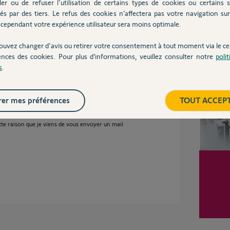
tté les contacts mais pas de souci de ce coté là :
ler ou de refuser l'utilisation de certains types de cookies ou certains s
és par des tiers. Le refus des cookies n’affectera pas votre navigation sur 
cependant votre expérience utilisateur sera moins optimale.
Inter
ouvez changer d'avis ou retirer votre consentement à tout moment via le ce
ences des cookies. Pour plus d’informations, veuillez consulter notre
poli
s
.
er mes préférences
TOUT ACCEP
 indiquez, il semblerait que votre tête
 votre SAV, je vais avoir besoin
tte raison que je viens de vous envoyer un mail