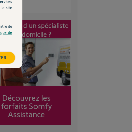
ervices
le site
vention d'un spécialiste
ntre de
tique de
à mon domicile ?
TER
Découvrez les
forfaits Somfy
Assistance