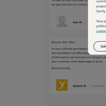
J'ai bien en effet contrôler ce point. J'ai gra
contrô
les piles sont bien en contact.
propos
Somfy 
Vous p
Jean M.
il y a 10 mois
préfér
cookie
Bonjour Jean-Marc,
Gér
Je vous confirme que d'après ce que vous nous
thermostatique soit défectueux. Afin de gérer
d'informations personnelles et c'est pour ce
pour continuer votre dépannage en privé.
Bonne journée,
Quentin B.
il y a 10 mois