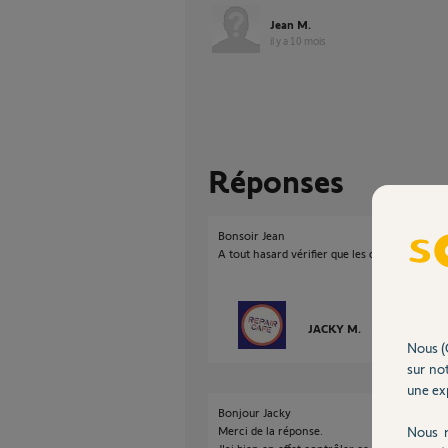
Jean M.
il y a 10 mois
Réponses
Bonsoir Jean
A tout hasard vérifier que les contacts du bo
JACKY M.
il y a 10 mois
Nous (
sur not
une exp
Bonjour Jacky
Merci de la réponse.
Nous r