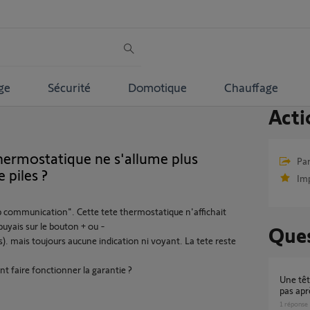
ge
Sécurité
Domotique
Chauffage
Acti
thermostatique ne s'allume plus
Par
 piles ?
Im
b communication". Cette tete thermostatique n'affichait
uyais sur le bouton + ou -
Ques
es). mais toujours aucune indication ni voyant. La tete reste
nt faire fonctionner la garantie ?
Une tête thermostatique en se reconnecte
pas apr
1
réponse