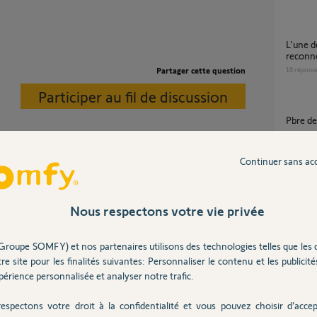
L'une de mes têtes thermostatiques ne se
reconne
Partager cette question
10
répons
Participer au fil de discussion
Pbre 
4
réponse
Continuer sans ac
itier ne sont pas oxydés ou détendu.
connexion impossible entre tetes
thermo
Nous respectons votre vie privée
12
répons
Groupe SOMFY) et nos partenaires utilisons des technologies telles que les 
Tete Thermostatique IO perte d'appairage
re site pour les finalités suivantes: Personnaliser le contenu et les publicités
depuis 
érience personnalisée et analyser notre trafic.
18
répons
espectons votre droit à la confidentialité et vous pouvez choisir d’accep