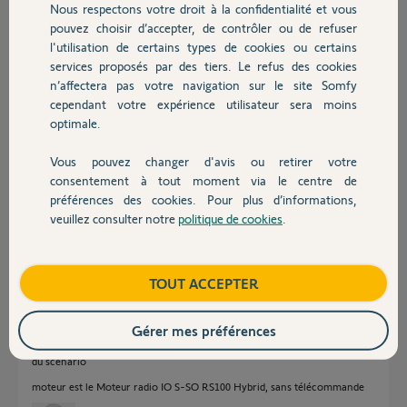
Nous respectons votre droit à la confidentialité et vous
Chauffage
Participer au fil de discussion
pouvez choisir d’accepter, de contrôler ou de refuser
l'utilisation de certains types de cookies ou certains
services proposés par des tiers. Le refus des cookies
Autres produits
Réponses
n’affectera pas votre navigation sur le site Somfy
cependant votre expérience utilisateur sera moins
optimale.
Bonjour
Vous pouvez changer d'avis ou retirer votre
Devis avec un pro
Il faut trouver le fautif.
consentement à tout moment via le centre de
Supprimez les volets un par un du scénario et jouez le.
préférences des cookies. Pour plus d’informations,
veuillez consulter notre
politique de cookies
.
Contact
Jean-Luc B.
il y a 10 mois
Boutique
TOUT ACCEPTER
Votre réponse ne me fait pas vraiment avancer
Gérer mes préférences
Je sais quel volet pose probleme
Je voudrais résoudre le problème et non supprimer inutilement ce volet
du scenario
moteur est le Moteur radio IO S-SO RS100 Hybrid, sans télécommande