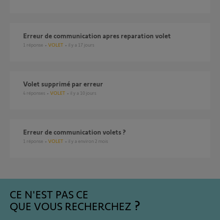
erreur de communication apres reparation volet
1
réponse
VOLET
il y a 17 jours
volet supprimé par erreur
4
réponses
VOLET
il y a 10 jours
Erreur de communication volets ?
1
réponse
VOLET
il y a environ 2 mois
CE N'EST PAS CE
QUE VOUS RECHERCHEZ