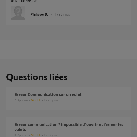
Je fais ce réglage
Philippe D.
il y a 8 mois
Questions liées
Erreur Communication sur un volet
7
réponses
VOLET
il y a 3 jours
erreur communication ? impossible d'ouvrir et fermer les
volets
3
réponses
VOLET
il y a 7 jours