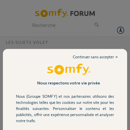
Particuliers
Professionnels
Forum
LES SUJETS VOLET
Volet
Erreur dan un volet
Continuer sans accepter →
Bonjour,
Portail
Too ou us les soirs depuis
1 mois j’ai le message
Garage
Nous respectons votre vie privée
suivant lors de
l’exécution de mon
Nous (Groupe SOMFY) et nos partenaires utilisons des
scénario de fermeture des volets
Sécurité
technologies telles que les cookies sur notre site pour les
Merci,
finalités suivantes: Personnaliser le contenu et les
publicités, offrir une expérience personnalisée et analyser
Domotique
notre trafic.
Philippe D.
il y a 10 mois