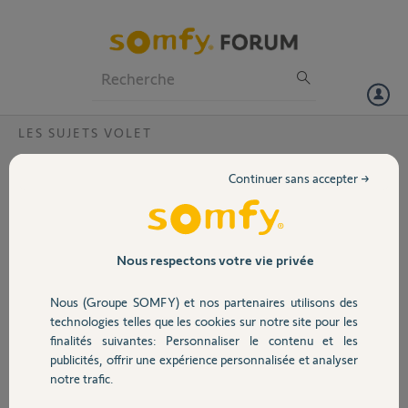
Particuliers
Professionnels
Forum
LES SUJETS VOLET
Volet
impossible d'obtenir le va et vient sur mon
Continuer sans accepter →
volet roulant SOMFY RS100 IO
Portail
Bonjour,
je n'arrive pas à mettre mon volet roulant Moteur Somfy
Garage
S&SO RS100 + commande Smoove avec secours en mode
Nous respectons votre vie privée
réinitialisation afin d'y appairer une télécommande SMOOVE IO.
Après avoir essayé le protocole de réinitialisation de la motorisation
Nous (Groupe SOMFY) et nos partenaires utilisons des
Sécurité
(OFF 2sec - ON 8sec - OFF 2sec - ON), le volet effectue seulement
technologies telles que les cookies sur notre site pour les
une montée.
finalités suivantes: Personnaliser le contenu et les
Si je débranche à nouveau pendant 2 secondes il effectue une
publicités, offrir une expérience personnalisée et analyser
Domotique
descente.
notre trafic.
Jamais de va et vient.
Rappel: