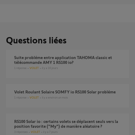
Questions liées
Suite probléme entre application TAHOMA classic et
télécommande AMY 1 RS100 io?
1
réponse
VOLET
il y a 10 jours
Volet Roulant Solaire SOMFY io RS100 Solar probléme
1
réponse
VOLET
il y a environ un mois
RS100 Solar io : certains volets se déplacent seuls vers la
position favorite ("My") de manière aléatoire ?
3
réponses
VOLET
il y a 7 jours