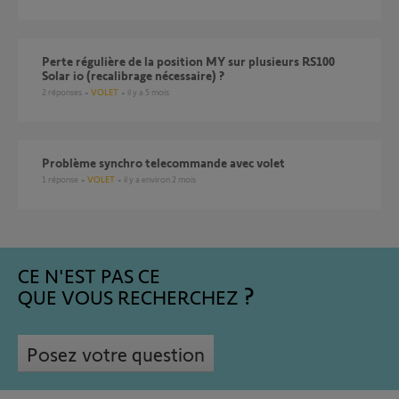
Perte régulière de la position MY sur plusieurs RS100
Solar io (recalibrage nécessaire) ?
2
réponses
VOLET
il y a 5 mois
Problème synchro telecommande avec volet
1
réponse
VOLET
il y a environ 2 mois
CE N'EST PAS CE
QUE VOUS RECHERCHEZ
Posez votre question