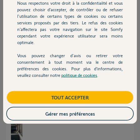
Nous respectons votre droit à la confidentialité et vous
Chauffage
Le bouton poussoir JAUNE est bien enfoncé
pouvez choisir d’accepter, de contrôler ou de refuser
Le bouton poussoir BLANC est bien relaché
l'utilisation de certains types de cookies ou certains
Comment puis-je faire pour appairer une télécommande?
services proposés par des tiers. Le refus des cookies
Autres produits
Merci par avance.
n’affectera pas votre navigation sur le site Somfy
jonathan
cependant votre expérience utilisateur sera moins
optimale.
jonathan M.
Vous pouvez changer d'avis ou retirer votre
il y a 10 mois
Devis avec un pro
consentement à tout moment via le centre de
Participer au fil de discussion
préférences des cookies. Pour plus d’informations,
veuillez consulter notre
politique de cookies
.
Contact
Réponses
Boutique
TOUT ACCEPTER
voici la photo avec les deux boutons poussoirs.
Gérer mes préférences