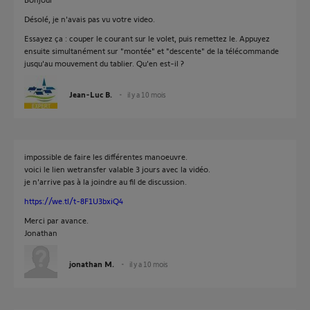
Désolé, je n'avais pas vu votre video.
Essayez ça : couper le courant sur le volet, puis remettez le. Appuyez
ensuite simultanément sur "montée" et "descente" de la télécommande
jusqu'au mouvement du tablier. Qu'en est-il ?
Jean-Luc B.
il y a 10 mois
impossible de faire les différentes manoeuvre.
voici le lien wetransfer valable 3 jours avec la vidéo.
je n'arrive pas à la joindre au fil de discussion.
https://we.tl/t-8F1U3bxiQ4
Merci par avance.
Jonathan
jonathan M.
il y a 10 mois