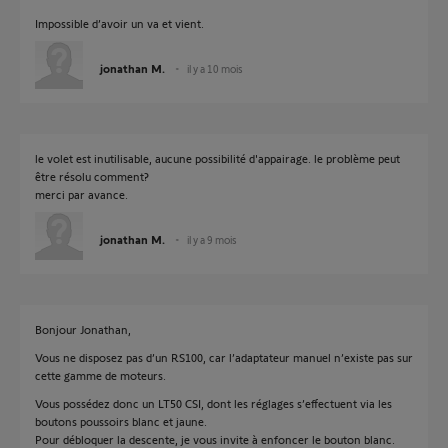
Impossible d’avoir un va et vient.
jonathan M.
il y a 10 mois
le volet est inutilisable, aucune possibilité d'appairage. le problème peut
être résolu comment?
merci par avance.
jonathan M.
il y a 9 mois
Bonjour Jonathan,
Vous ne disposez pas d’un RS100, car l’adaptateur manuel n’existe pas sur
cette gamme de moteurs.
Vous possédez donc un LT50 CSI, dont les réglages s’effectuent via les
boutons poussoirs blanc et jaune.
Pour débloquer la descente, je vous invite à enfoncer le bouton blanc.