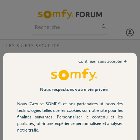
Particuliers
Professionnels
Forum
LES SUJETS SÉCURITÉ
Volet
Le changement d'heure s'active seul ?
Continuer sans accepter →
Bonjour, depuis le passage à l'heure d'hiver l'alarme est décalée d'une
Portail
heure. Elle est affichée à 8h et s'enlève à 7h
Merci,
Garage
Nous respectons votre vie privée
pierre
Nous (Groupe SOMFY) et nos partenaires utilisons des
Sécurité
il y a 9 mois
technologies telles que les cookies sur notre site pour les
Participer au fil de discussion
finalités suivantes: Personnaliser le contenu et les
publicités, offrir une expérience personnalisée et analyser
Domotique
notre trafic.