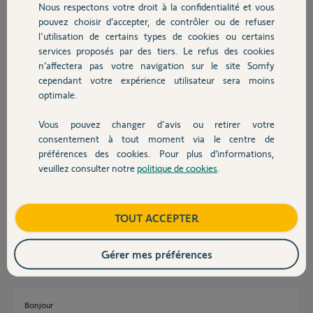
Réponses
Nous respectons votre droit à la confidentialité et vous
Chauffage
pouvez choisir d’accepter, de contrôler ou de refuser
l'utilisation de certains types de cookies ou certains
Bonjour
services proposés par des tiers. Le refus des cookies
Autres produits
n’affectera pas votre navigation sur le site Somfy
Oui, sur les box domotique, le changement d'heure est automatique.
cependant votre expérience utilisateur sera moins
optimale.
Jean-Luc B.
il y a 9 mois
Vous pouvez changer d'avis ou retirer votre
Devis avec un pro
consentement à tout moment via le centre de
préférences des cookies. Pour plus d’informations,
Bonjour, depuis le changement d'heure le calendrier SOMFY est
veuillez consulter notre
politique de cookies
.
décalé.L'alarme doit se désactiver à 8h, c'est mentionné 8h sur le
Contact
calendrier et depuis le changement d'heure l'alarme se désactive à 7h.
Quelqu'un pourrait m'expliquer qu'elles sont les manip pour ne pas
désinstaller et réinstaller sans savoir si ça va être bon? Merci d'avance
Boutique
TOUT ACCEPTER
pierre
il y a 9 mois
Gérer mes préférences
Bonjour