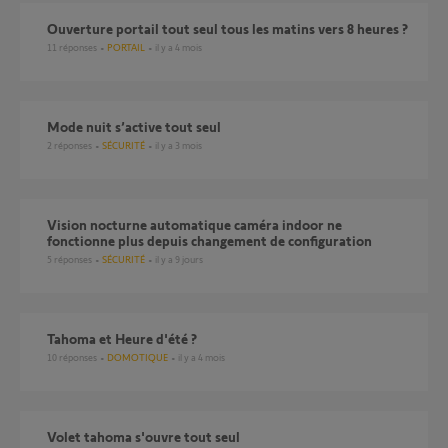
Ouverture portail tout seul tous les matins vers 8 heures ?
11
réponses
PORTAIL
il y a 4 mois
Mode nuit s’active tout seul
2
réponses
SÉCURITÉ
il y a 3 mois
Vision nocturne automatique caméra indoor ne
fonctionne plus depuis changement de configuration
5
réponses
SÉCURITÉ
il y a 9 jours
Tahoma et Heure d'été ?
10
réponses
DOMOTIQUE
il y a 4 mois
volet tahoma s'ouvre tout seul