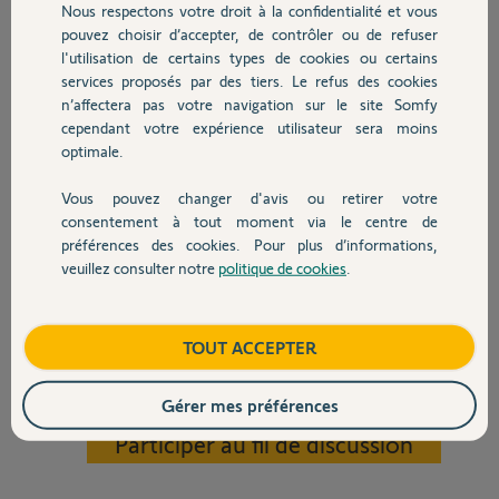
l'heure et aucune trace sur le journal.
Nous respectons votre droit à la confidentialité et vous
Chauffage
Avant qu'elle ne se lève je regarde sur l'appli, tout est fermé.
pouvez choisir d’accepter, de contrôler ou de refuser
Or quand dans la matinée je lui demande, elle me dit que le volet est
l'utilisation de certains types de cookies ou certains
ouvert quand elle se lève !
services proposés par des tiers. Le refus des cookies
Autres produits
J'ai re bouter la box, toujours pareil !
n’affectera pas votre navigation sur le site Somfy
Voici les réf de sa box:
cependant votre expérience utilisateur sera moins
0210-0647-5416
optimale.
Version 2018.4.4.7
Petit détail, les volets sont branchés sur une prise de courant, et ce
Vous pouvez changer d'avis ou retirer votre
volet il est sur la même prise qu'un autre. Donc deux volets sur une
Devis avec un pro
consentement à tout moment via le centre de
PC.
préférences des cookies. Pour plus d’informations,
Ils sont tous commandés par une télécommande smoove avec aussi
veuillez consulter notre
politique de cookies
.
une commande générale.
Contact
Un grand merci à ceux qui pourront m'aider.
Merci,
Boutique
TOUT ACCEPTER
jean L.
Gérer mes préférences
il y a 3 mois
Participer au fil de discussion