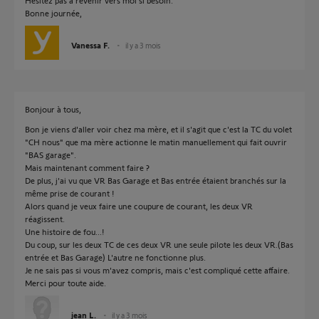
Hésitez pas à revenir vers moi si besoin.
Bonne journée,
Vanessa F.
il y a 3 mois
Bonjour à tous,
Bon je viens d'aller voir chez ma mère, et il s'agit que c'est la TC du volet
"CH nous" que ma mère actionne le matin manuellement qui fait ouvrir
"BAS garage".
Mais maintenant comment faire ?
De plus, j'ai vu que VR Bas Garage et Bas entrée étaient branchés sur la
même prise de courant !
Alors quand je veux faire une coupure de courant, les deux VR
réagissent.
Une histoire de fou...!
Du coup, sur les deux TC de ces deux VR une seule pilote les deux VR.(Bas
entrée et Bas Garage) L'autre ne fonctionne plus.
Je ne sais pas si vous m'avez compris, mais c'est compliqué cette affaire.
Merci pour toute aide.
jean L.
il y a 3 mois