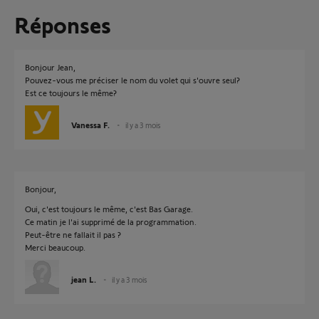
Réponses
Bonjour Jean,
Pouvez-vous me préciser le nom du volet qui s'ouvre seul?
Est ce toujours le même?
Vanessa F.
il y a 3 mois
Bonjour,
Oui, c'est toujours le même, c'est Bas Garage.
Ce matin je l'ai supprimé de la programmation.
Peut-être ne fallait il pas ?
Merci beaucoup.
jean L.
il y a 3 mois