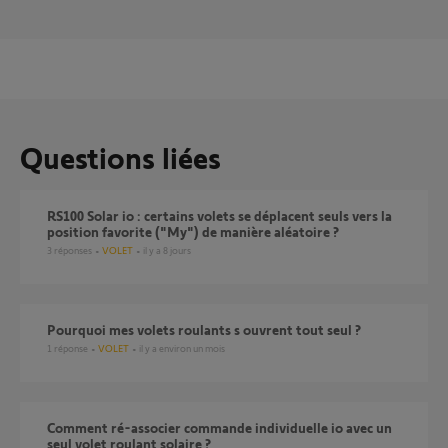
Questions liées
RS100 Solar io : certains volets se déplacent seuls vers la
position favorite ("My") de manière aléatoire ?
3
réponses
VOLET
il y a 8 jours
pourquoi mes volets roulants s ouvrent tout seul ?
1
réponse
VOLET
il y a environ un mois
Comment ré-associer commande individuelle io avec un
seul volet roulant solaire ?