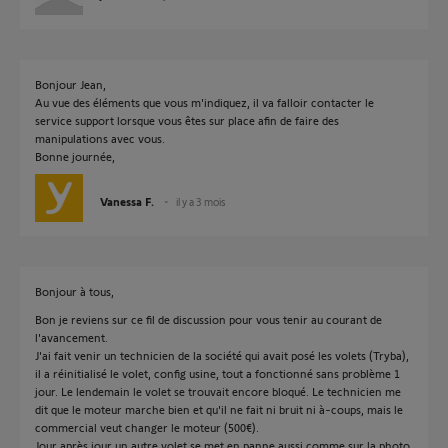
Bonjour Jean,
Au vue des éléments que vous m'indiquez, il va falloir contacter le
service support lorsque vous êtes sur place afin de faire des
manipulations avec vous.
Bonne journée,
Vanessa F.
il y a 3 mois
Bonjour à tous,
Bon je reviens sur ce fil de discussion pour vous tenir au courant de
l'avancement.
J'ai fait venir un technicien de la société qui avait posé les volets (Tryba),
il a réinitialisé le volet, config usine, tout a fonctionné sans problème 1
jour. Le lendemain le volet se trouvait encore bloqué. Le technicien me
dit que le moteur marche bien et qu'il ne fait ni bruit ni à-coups, mais le
commercial veut changer le moteur (500€).
Jour après jour un autre volet se met en panne aussi comme sur la photo