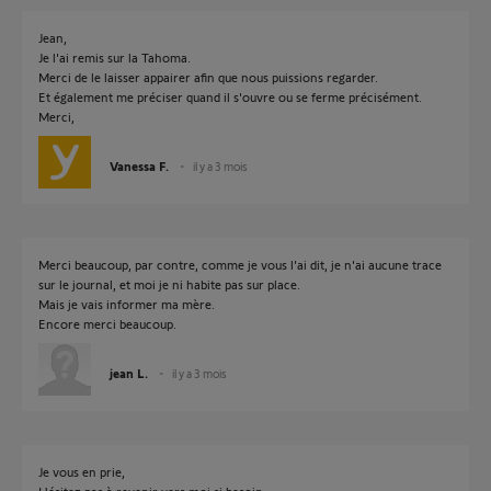
Jean,
Je l'ai remis sur la Tahoma.
Merci de le laisser appairer afin que nous puissions regarder.
Et également me préciser quand il s'ouvre ou se ferme précisément.
Merci,
Vanessa F.
il y a 3 mois
Merci beaucoup, par contre, comme je vous l'ai dit, je n'ai aucune trace
sur le journal, et moi je ni habite pas sur place.
Mais je vais informer ma mère.
Encore merci beaucoup.
jean L.
il y a 3 mois
Je vous en prie,