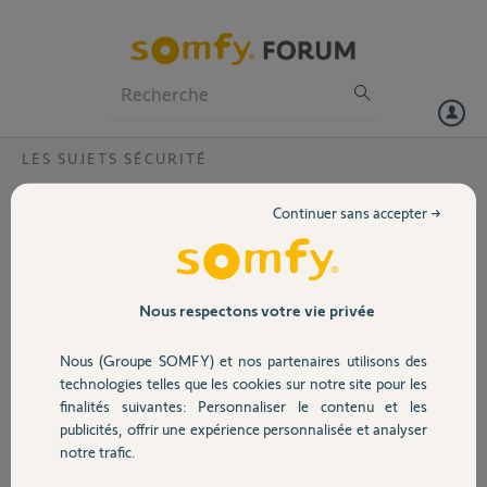
Particuliers
Professionnels
Forum
LES SUJETS SÉCURITÉ
Volet
Mode nuit s’active tout seul
Continuer sans accepter →
Bonjour,
Portail
Je me suis absentée. Lors de l’activation du mode nuit,
l’alarme intérieure a fait son bruit de validation d’activation plusieurs
Garage
Nous respectons votre vie privée
fois sans s’arrêter. J’ai désactivé avec le badge et ai relancé le mode
nuit.
Nous (Groupe SOMFY) et nos partenaires utilisons des
Cela s’est arrêté.
Sécurité
technologies telles que les cookies sur notre site pour les
Mais à mon retour, impossible de désactiver le mode nuit.
finalités suivantes: Personnaliser le contenu et les
Quand j’enlève l’alarme avec l’application et le badge l’alarme se
publicités, offrir une expérience personnalisée et analyser
désactive puis quelques secondes après se remet toute seule sur le
Domotique
notre trafic.
mode nuit.
J’ai éteint mon téléphone, supprimer et remis l’alarme rien n’y fait.