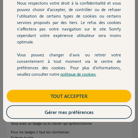
C’est embêtant parce que du coup je ne peux pas aller dans mon
Nous respectons votre droit à la confidentialité et vous
Chauffage
garage.
pouvez choisir d’accepter, de contrôler ou de refuser
Et je ne peux pas relancer un diagnostic parce que l’application
l'utilisation de certains types de cookies ou certains
considère que l’alarme est mise.
services proposés par des tiers. Le refus des cookies
Autres produits
C’est sans fin.
n’affectera pas votre navigation sur le site Somfy
Comment régler ce problème svp ?
cependant votre expérience utilisateur sera moins
optimale.
Merci,
Vous pouvez changer d'avis ou retirer votre
Devis avec un pro
Virginie V.
consentement à tout moment via le centre de
il y a 3 mois
préférences des cookies. Pour plus d’informations,
Participer au fil de discussion
veuillez consulter notre
politique de cookies
.
Contact
Boutique
TOUT ACCEPTER
Réponses
Gérer mes préférences
Bonjour
Vous avez un badge ou le clavier qui dysfonctionne.
Pour les badges il faut les réinitialiser.
Enlever la pile