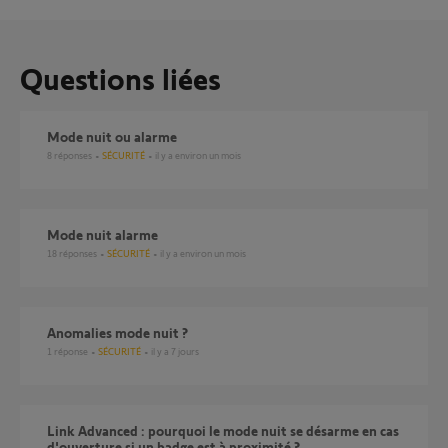
Questions liées
Mode nuit ou alarme
8
réponses
SÉCURITÉ
il y a environ un mois
Mode nuit alarme
18
réponses
SÉCURITÉ
il y a environ un mois
Anomalies mode nuit ?
1
réponse
SÉCURITÉ
il y a 7 jours
Link Advanced : pourquoi le mode nuit se désarme en cas
d'ouverture si un badge est à proximité ?