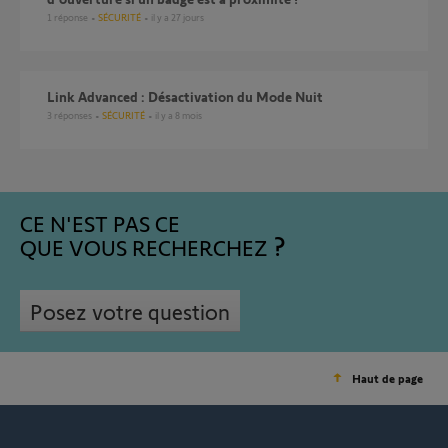
1
réponse
SÉCURITÉ
il y a 27 jours
Link Advanced : Désactivation du Mode Nuit
3
réponses
SÉCURITÉ
il y a 8 mois
CE N'EST PAS CE
QUE VOUS RECHERCHEZ
Posez votre question
Haut de page