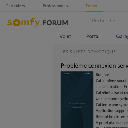
Particuliers
Professionnels
Forum
Volet
Portail
Gara
LES SUJETS DOMOTIQUE
Problème connexion serv
Bonjour,
J’ai le même souci
sur l’application. E
J’ai réinitialisé et
Une personne yell
J’ai tenté une synch
Application supprim
Reboot box interne
A priori plusieurs