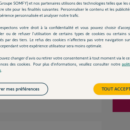
Groupe SOMFY) et nos partenaires utilisons des technologies telles que les 
 d'écran correspond a l'application Tahoma By
votre Tahoma.
re site pour les finalités suivantes: Personnaliser le contenu et les publicités
Inter
iliser l'application Tahoma Classic.
érience personnalisée et analyser notre trafic.
espectons votre droit à la confidentialité et vous pouvez choisir d’accep
ler ou de refuser l'utilisation de certains types de cookies ou certains s
és par des tiers. Le refus des cookies n’affectera pas votre navigation sur 
cependant votre expérience utilisateur sera moins optimale.
ouvez changer d'avis ou retirer votre consentement à tout moment via le ce
ences des cookies. Pour plus d’informations, veuillez consulter notre
poli
tion depuis bien longtemps et que le screen est
s
.
il y a deux ans je penses.
er mes préférences
TOUT ACCEP