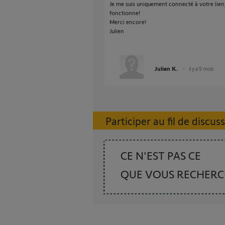
Je me suis uniquement connecté à votre lien, 
fonctionne!
Merci encore!
Julien
Julien K.
il y a 9 mois
Participer au fil de discus
CE N'EST PAS CE
QUE VOUS RECHER