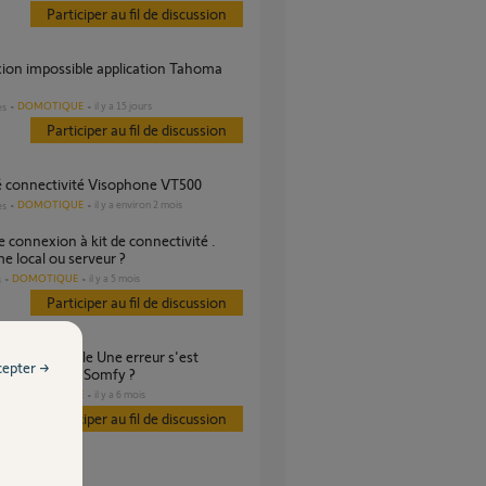
Participer au fil de discussion
DOMOTIQUE
il y a 15 jours
es
Participer au fil de discussion
ité connectivité Visophone VT500
DOMOTIQUE
il y a environ 2 mois
es
e local ou serveur ?
DOMOTIQUE
il y a 5 mois
s
Participer au fil de discussion
cepter →
te Tahoma by Somfy ?
DOMOTIQUE
il y a 6 mois
es
Participer au fil de discussion