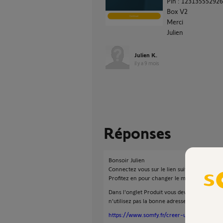
Pin : 123135552926
Box V2
Merci
Julien
Julien K.
il y a 9 mois
Réponses
Bonsoir Julien
Connectez vous sur le lien suivant.
Profitez en pour changer le mot de passe.
Dans l'onglet Produit vous devez voir votre T
n'utilisez pas la bonne adresse mail.
https://www.somfy.fr/creer-un-compte/se