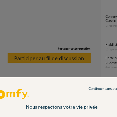
Connexion impossible application Tahoma
Classic
14
répons
Fiabil
Partager cette question
10
répons
Participer au fil de discussion
perte de connexion à kit de connectivité .
problem
8
réponse
Connexion impossible Une erreur s'est
Continuer sans ac
produi
22
répons
ahoma. Si ce n'est pas le cas c'est que vous
Nous respectons votre vie privée
-connecter