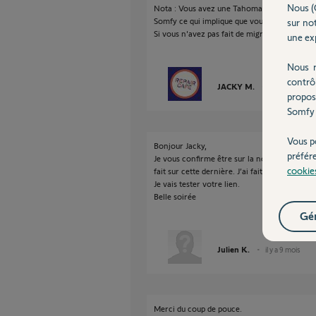
Nous (
Nota : Vous avez une Tahoma V2 et la copie
Somfy ce qui implique que vous avez migré 
sur not
Si vous n'avez pas fait de migration il faut ut
une exp
Nous r
contrô
JACKY M.
il y a 9 mois
propos
Somfy 
Vous p
Bonjour Jacky,
préfér
Je vous confirme être sur la nouvelle applica
cookie
fait sur cette dernière. J’ai fait la migration 
Je vais tester votre lien.
Belle soirée
Gér
Julien K.
il y a 9 mois
Merci du coup de pouce.