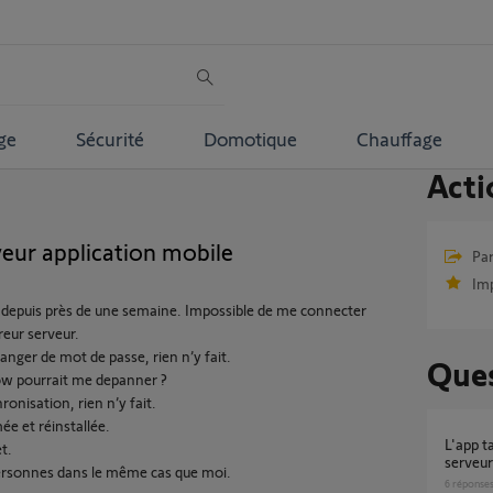
ge
Sécurité
Domotique
Chauffage
Acti
eur application mobile
Par
Im
s depuis près de une semaine. Impossible de me connecter
rreur serveur.
 changer de mot de passe, rien n’y fait.
Ques
ow pourrait me depanner ?
ronisation, rien n’y fait.
ée et réinstallée.
l'app tahomaclassic ne se connecte plus au
t.
serveur
 personnes dans le même cas que moi.
6
réponse