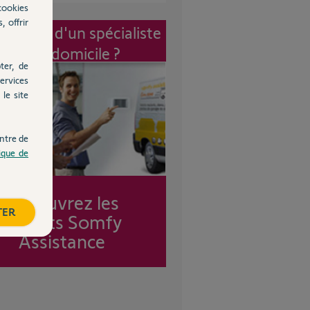
cookies
, offrir
vention d'un spécialiste
à mon domicile ?
ter, de
ervices
le site
ntre de
tique de
Découvrez les
TER
forfaits Somfy
Assistance