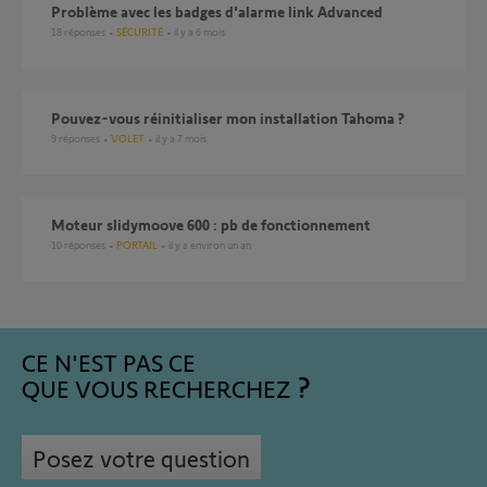
Problème avec les badges d'alarme link Advanced
18
réponses
SÉCURITÉ
il y a 6 mois
Pouvez-vous réinitialiser mon installation Tahoma ?
9
réponses
VOLET
il y a 7 mois
Moteur slidymoove 600 : pb de fonctionnement
10
réponses
PORTAIL
il y a environ un an
CE N'EST PAS CE
QUE VOUS RECHERCHEZ
Posez votre question