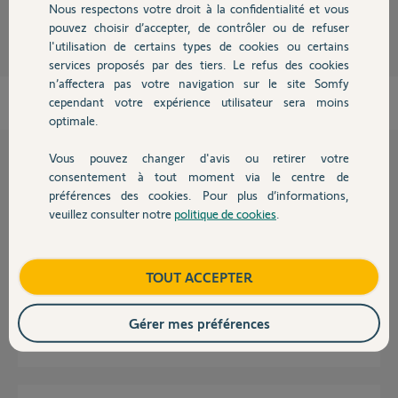
Nous respectons votre droit à la confidentialité et vous
il y a 9 mois
Chauffage
pouvez choisir d’accepter, de contrôler ou de refuser
Participer au fil de discussion
l'utilisation de certains types de cookies ou certains
services proposés par des tiers. Le refus des cookies
Autres produits
n’affectera pas votre navigation sur le site Somfy
cependant votre expérience utilisateur sera moins
optimale.
Vous pouvez changer d'avis ou retirer votre
Devis avec un pro
Questions liées
consentement à tout moment via le centre de
préférences des cookies. Pour plus d’informations,
veuillez consulter notre
politique de cookies
.
Contact
EN Réponse à votre mail MAUD
1
réponse
SÉCURITÉ
il y a plus de 3 ans
Boutique
TOUT ACCEPTER
Alarmes fugitives sur Home Alarme Advanced
Gérer mes préférences
7
réponses
SÉCURITÉ
il y a environ 2 ans