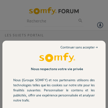
Particuliers
Professionnels
Forum
LES SUJETS PORTAIL
Volet
mails non distribués
Continuer sans accepter →
Bonjour,
Portail
j ai bien reçu la réponse
de Nicolas mais mes
Garage
Nous respectons votre vie privée
mails reviennent non
distribués et donc
Nous (Groupe SOMFY) et nos partenaires utilisons des
abandonnés.
Sécurité
technologies telles que les cookies sur notre site pour les
avez vous une autre adresse que contact@forum-etc...
finalités suivantes: Personnaliser le contenu et les
Merci,
publicités, offrir une expérience personnalisée et analyser
Domotique
notre trafic.
gian carlo Z.