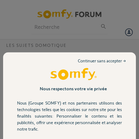
Particuliers
Professionnels
Forum
LES SUJETS DOMOTIQUE
Volet
Transfert KLF200 vers Tahoma Switch
Continuer sans accepter →
Bonjour,
Portail
Je dispose d’une KLF200 qui me permet de contrôler deux velux
solaires.
Garage
Nous respectons votre vie privée
Depuis peu je dispose aussi d’une tahoma switch pour contrôler des
Nous (Groupe SOMFY) et nos partenaires utilisons des
volets roulants somfy.
Sécurité
technologies telles que les cookies sur notre site pour les
Je souhaiterais maintenant pouvoir transférer les deux velux solaires
finalités suivantes: Personnaliser le contenu et les
sur la tahoma switch. Comment dois-je je procéder sachant que je
publicités, offrir une expérience personnalisée et analyser
Domotique
n’ai pas de télécommande qui fonctionne ?
notre trafic.
Merci,