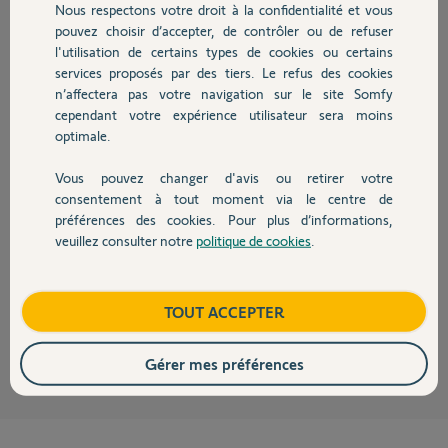
Nous respectons votre droit à la confidentialité et vous
Chauffage
pouvez choisir d’accepter, de contrôler ou de refuser
Christophe P.
l'utilisation de certains types de cookies ou certains
il y a 9 mois
services proposés par des tiers. Le refus des cookies
Autres produits
Participer au fil de discussion
n’affectera pas votre navigation sur le site Somfy
cependant votre expérience utilisateur sera moins
optimale.
Réponses
Vous pouvez changer d'avis ou retirer votre
Devis avec un pro
consentement à tout moment via le centre de
préférences des cookies. Pour plus d’informations,
Bonjour Christophe,
veuillez consulter notre
politique de cookies
.
Contact
il fat contacter Velux afin de voir si il est possible d'envoyer la clé Io
depuis le KLF200 et qu'il puisse vous indiquer la procédure à suivre.
Bonne journée,
Boutique
TOUT ACCEPTER
Vanessa F.
il y a 8 mois
Gérer mes préférences