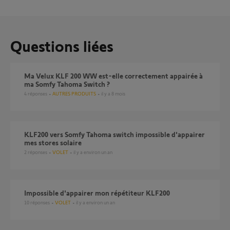
Questions liées
Ma Velux KLF 200 WW est-elle correctement appairée à
ma Somfy Tahoma Switch ?
4
réponses
AUTRES PRODUITS
il y a 8 mois
KLF200 vers Somfy Tahoma switch impossible d'appairer
mes stores solaire
2
réponses
VOLET
il y a environ un an
Impossible d'appairer mon répétiteur KLF200
10
réponses
VOLET
il y a environ un an