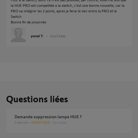
la HUE PRO est compatible a la switch, c'est une bonne nouvelle, car la
PRO va intégrer les 2 ponts, apres je ferai le lien entre la PRO et la
Switch
Bonne fin de jnournée
yonel T.
il y a 3 mois
Questions liées
Demande suppression lampe HUE ?
2
réponses
DOMOTIQUE
il y a 1 jour