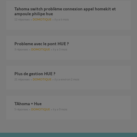
Tahoma switch problème connexion appel homekit et
ampoule philipe hue
12
réponses
DOMOTIQUE
il y a 4 mois
probleme avec le pont HUE ?
3
réponses
DOMOTIQUE
il y a 3 mois
Plus de gestion HUE ?
21
réponses
DOMOTIQUE
il y a environ 2 mois
TAhoma + Hue
5
réponses
DOMOTIQUE
il y a 9 mois