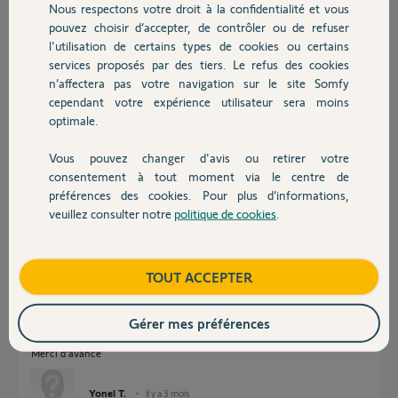
Nous respectons votre droit à la confidentialité et vous
Chauffage
pouvez choisir d’accepter, de contrôler ou de refuser
Réponses
l'utilisation de certains types de cookies ou certains
services proposés par des tiers. Le refus des cookies
Autres produits
n’affectera pas votre navigation sur le site Somfy
Bonjour
cependant votre expérience utilisateur sera moins
Ci joint la liste de compatibilité
optimale.
Vous pouvez changer d'avis ou retirer votre
Devis avec un pro
consentement à tout moment via le centre de
préférences des cookies. Pour plus d’informations,
veuillez consulter notre
politique de cookies
.
Contact
JACKY M.
il y a 3 mois
Boutique
TOUT ACCEPTER
Gérer mes préférences
Bonjour,
Je souhaiterais avoir une réponse plus précise à ma question
Merci d'avance
Yonel T.
il y a 3 mois