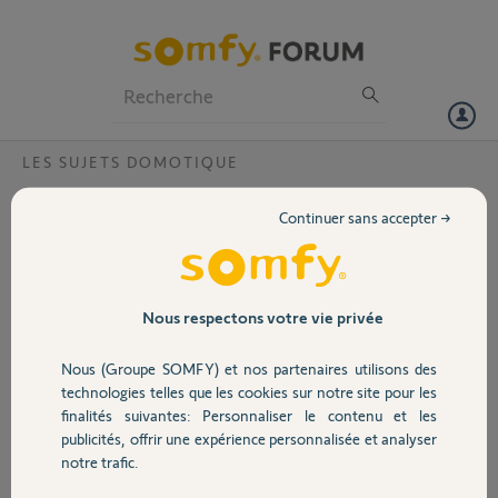
Particuliers
Professionnels
Forum
LES SUJETS DOMOTIQUE
Volet
2 ponts HUE reliés a la Switch ?
Continuer sans accepter →
Bonjour,
Portail
j'ai 2 ponts HUE que je souhaite ajouter à la Switch, le premier s'est
passé sans souci, par contre, je n'ai pas la possibilté d'ajouter le
deuxième. existe-t-il un moyen d'y arriver ? ou dois-je acheter le
Garage
Nous respectons votre vie privée
pont HUE PRO ? si oui, est-ce compatible avec la Switch?
Merci d'avance pour vos conseils
Nous (Groupe SOMFY) et nos partenaires utilisons des
Sécurité
technologies telles que les cookies sur notre site pour les
yonel T.
finalités suivantes: Personnaliser le contenu et les
il y a 3 mois
publicités, offrir une expérience personnalisée et analyser
Domotique
Participer au fil de discussion
notre trafic.