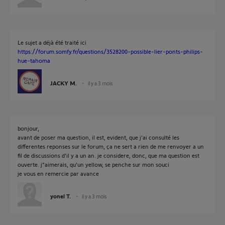
Le sujet a déjà été traité ici
https://forum.somfy.fr/questions/3528200-possible-lier-ponts-philips-
hue-tahoma
JACKY M.
il y a 3 mois
bonjour,
avant de poser ma question, il est, evident, que j'ai consulté les
differentes reponses sur le forum, ça ne sert a rien de me renvoyer a un
fil de discussions d'il y a un an. je considere, donc, que ma question est
ouverte. j"aimerais, qu'un yellow, se penche sur mon souci
je vous en remercie par avance
yonel T.
il y a 3 mois