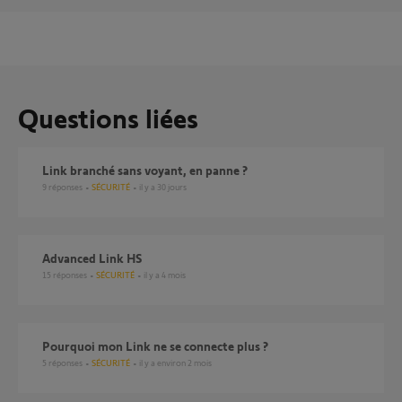
Questions liées
Link branché sans voyant, en panne ?
9
réponses
SÉCURITÉ
il y a 30 jours
Advanced Link HS
15
réponses
SÉCURITÉ
il y a 4 mois
Pourquoi mon Link ne se connecte plus ?
5
réponses
SÉCURITÉ
il y a environ 2 mois