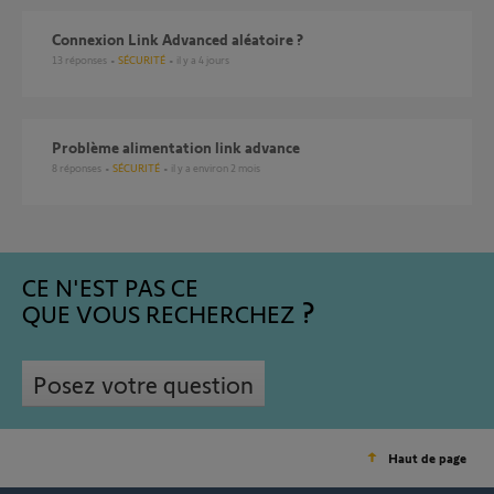
Connexion Link Advanced aléatoire ?
13
réponses
SÉCURITÉ
il y a 4 jours
Problème alimentation link advance
8
réponses
SÉCURITÉ
il y a environ 2 mois
CE N'EST PAS CE
QUE VOUS RECHERCHEZ
Posez votre question
Haut de page