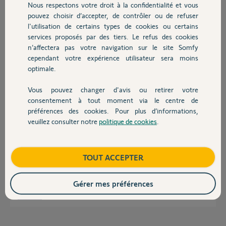
Nous respectons votre droit à la confidentialité et vous
Chauffage
BERNARD D.
pouvez choisir d’accepter, de contrôler ou de refuser
il y a 3 mois
l'utilisation de certains types de cookies ou certains
Participer au fil de discussion
services proposés par des tiers. Le refus des cookies
Autres produits
n’affectera pas votre navigation sur le site Somfy
cependant votre expérience utilisateur sera moins
optimale.
Réponses
Vous pouvez changer d'avis ou retirer votre
Devis avec un pro
consentement à tout moment via le centre de
Bonsoir
préférences des cookies. Pour plus d’informations,
Réinitialisez le
veuillez consulter notre
politique de cookies
.
Contact
Boutique
TOUT ACCEPTER
Gérer mes préférences
JACKY M.
il y a 3 mois