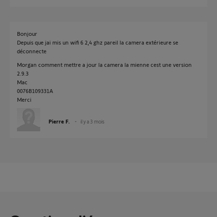
Bonjour
Depuis que jai mis un wifi 6 2,4 ghz pareil la camera extérieure se
déconnecte
Morgan comment mettre a jour la camera la mienne cest une version
2.9.3
Mac
0076B109331A
Merci
Pierre F.
il y a 3 mois