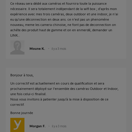
Ce réseau sera dédié aux caméras et fournira toute la puissance
nécessaire. Il sera totalement indépendant de la wifi box ; d'après mon
expérience avec mes trois caméras, deux outdoor et une indoor, je n'ai
eu qu'une déconnection en deux ans. ce n'est pas un phenoméne
nouveau, meme les camera chinoise, ne font pas de deconnection on
achéte des produit haut de gamme et on en enmerdé, demander un
LINK..
Moune K.
il y a 3 mois
Bonjour à tous,
Un correctif est actuellement en cours de qualification et sera
prochainement déployé sur l’ensemble des caméras Outdoor et Indoor,
une fois celui‑ci finalisé.
Nous vous invitons à patienter jusqu’à la mise à disposition de ce
correctif.
Bonne journée
Morgan F.
il y a 3 mois