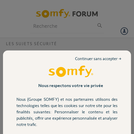
Particuliers
Professionnels
Forum
LES SUJETS SÉCURITÉ
Volet
Pourquoi mes 3 cameras se déconnectent
Continuer sans accepter →
en permanence
Portail
Bonjour,
Mes 3 caméras se déconnectent en permanence depuis mi avril. J’ai
Garage
Nous respectons votre vie privée
cru que c’était ma box et je l’ai remplacée. Rien n’y fait. J’ai fait tous
les tests conseillés sur le site Somfy mais aucune amélioration. .
Nous (Groupe SOMFY) et nos partenaires utilisons des
Même en relançant les caméras, au bout de quelques heures , elles se
Sécurité
technologies telles que les cookies sur notre site pour les
déconnectent . Mon wifi est stable et fonctionne bien
finalités suivantes: Personnaliser le contenu et les
publicités, offrir une expérience personnalisée et analyser
Merci,
Domotique
notre trafic.
Bruno L.