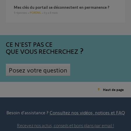
Mes clés du portail se déconnectent en permanence ?
9
réponses
PORTAIL
il y a 8 mois
CE N'EST PAS CE
QUE VOUS RECHERCHEZ
Posez votre question
Haut de page
Besoin d’assistance ?
Consultez nos vidéos, notices et FAQ
Recevez nos actus, conseils et bons plans par email !