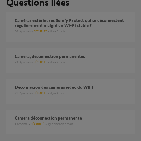
Questions liées
Caméras extérieures Somfy Protect qui se déconnectent
régulièrement malgré un Wi-Fi stable ?
96
réponses
SÉCURITÉ
il y a 4 mois
Camera, déconnection permanentes
23
réponses
SÉCURITÉ
il y a 7 mois
Deconnexion des cameras video du WIFI
71
réponses
SÉCURITÉ
il y a 4 mois
Camera déconnection permanente
1
réponse
SÉCURITÉ
il y a environ 2 mois