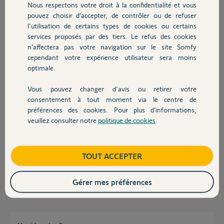
Nous respectons votre droit à la confidentialité et vous
Chauffage
pouvez choisir d’accepter, de contrôler ou de refuser
Jean Michel P.
l'utilisation de certains types de cookies ou certains
il y a 3 mois
services proposés par des tiers. Le refus des cookies
Autres produits
Participer au fil de discussion
n’affectera pas votre navigation sur le site Somfy
cependant votre expérience utilisateur sera moins
optimale.
Réponses
Vous pouvez changer d'avis ou retirer votre
Devis avec un pro
consentement à tout moment via le centre de
préférences des cookies. Pour plus d’informations,
Bonjour
veuillez consulter notre
politique de cookies
.
Contact
Les différents détecteurs de votre ancienne alarme fonctionnent sous le
protocole RTD et non RTS. Ils ne sont pas compatibles avec une Home
Alarm.
Boutique
TOUT ACCEPTER
Bonne journée.
Jean-Luc B.
il y a 3 mois
Gérer mes préférences