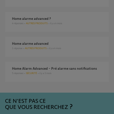
Home alarme advanced ?
4
réponses
AUTRES PRODUITS
il y a 4 mois
Home alarme advanced
1
réponse
AUTRES PRODUITS
il y a 4 mois
Home Alarm Advanced - Pré alarme sans notifications
5
réponses
SÉCURITÉ
il y a 3 mois
CE N'EST PAS CE
QUE VOUS RECHERCHEZ