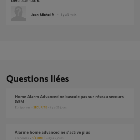
Merci Jean-Luc B.
Jean Michel P.
il y a 3 mois
Questions liées
Home Alarm Advanced ne bascule pas sur réseau secours
GSM
11
réponses
SÉCURITÉ
il y a 29 jours
Alarme home advanced ne s'active plus
7
réponses
SÉCURITÉ
il y a 2 jours