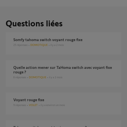
Questions liées
Somfy tahoma switch voyant rouge fixe
25
réponses
DOMOTIQUE
il y a 2 mois
Quelle action mener sur TaHoma switch avec voyant fixe
rouge ?
6
réponses
DOMOTIQUE
il y a 2 mois
Voyant rouge fixe
9
réponses
VOLET
il y a environ un mois