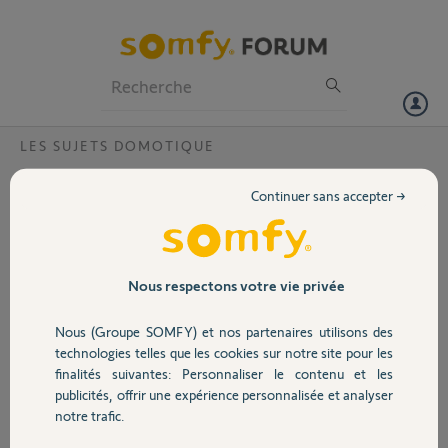
Particuliers
Professionnels
Forum
LES SUJETS DOMOTIQUE
Volet
Tahoma switch voyant rouge ?
Continuer sans accepter →
Bonjour,
Portail
Ma tahoma ne se connecte plus à ma box alors que ça fonctionnait
depuis 6 mois.
J ai juste créé un compte wifi invité sur ma box.
Garage
Nous respectons votre vie privée
Je peux connecter ma tahoma sur un partage de connection d un
téléphone portable.
Nous (Groupe SOMFY) et nos partenaires utilisons des
J ai eteind ma box et débranché la tahoma
Sécurité
technologies telles que les cookies sur notre site pour les
Ma tahoma reconnaît ma box mais après la validation le système
finalités suivantes: Personnaliser le contenu et les
cherche une mise à jour et le voyant rouge apparaît
publicités, offrir une expérience personnalisée et analyser
Merci pour votre aide
Domotique
notre trafic.
Merci,