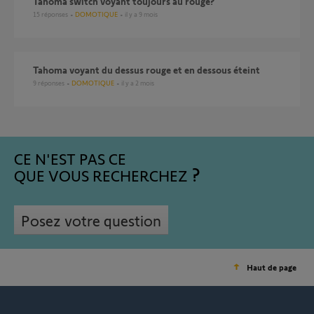
Tahoma switch voyant toujours au rouge?
15
réponses
DOMOTIQUE
il y a 9 mois
Tahoma voyant du dessus rouge et en dessous éteint
9
réponses
DOMOTIQUE
il y a 2 mois
CE N'EST PAS CE
QUE VOUS RECHERCHEZ
Posez votre question
Haut de page