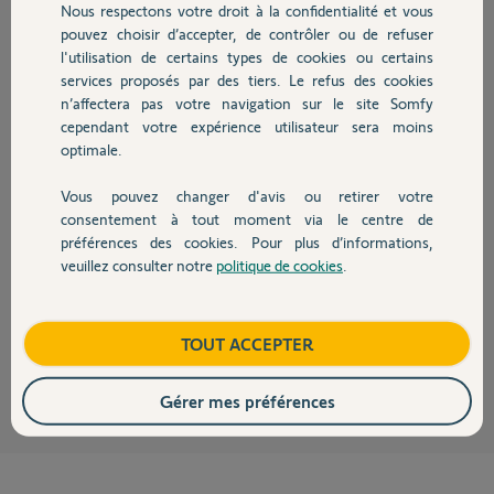
Nous respectons votre droit à la confidentialité et vous
Chauffage
pouvez choisir d’accepter, de contrôler ou de refuser
Marylene C.
l'utilisation de certains types de cookies ou certains
il y a 3 mois
services proposés par des tiers. Le refus des cookies
Autres produits
Participer au fil de discussion
n’affectera pas votre navigation sur le site Somfy
cependant votre expérience utilisateur sera moins
optimale.
Réponses
Vous pouvez changer d'avis ou retirer votre
Devis avec un pro
consentement à tout moment via le centre de
préférences des cookies. Pour plus d’informations,
Bonjour
veuillez consulter notre
politique de cookies
.
Connecter la Tahoma sur un partage de connexion et attendez qu'elle se
Contact
mette a jour.
Après vous pourrez la remettre sur la box internet.
Boutique
TOUT ACCEPTER
JACKY M.
il y a 3 mois
Gérer mes préférences