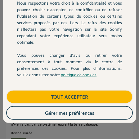
Nous respectons votre droit à la confidentialité et vous
sans certitude).
Chauffage
pouvez choisir d’accepter, de contrôler ou de refuser
Je n'ai plus la manipulation pour appairer.
l'utilisation de certains types de cookies ou certains
Comment être sûre que cette fois que je puisses commander
services proposés par des tiers. Le refus des cookies
Autres produits
l'ouverture / fermeture de cette porte de garage grâce à l'application
n’affectera pas votre navigation sur le site Somfy
Tahoma ?
cependant votre expérience utilisateur sera moins
optimale.
Merci par avance pour votre aide.
Vous pouvez changer d'avis ou retirer votre
Devis avec un pro
Olive
consentement à tout moment via le centre de
il y a 3 mois
préférences des cookies. Pour plus d’informations,
Participer au fil de discussion
veuillez consulter notre
politique de cookies
.
Contact
Boutique
TOUT ACCEPTER
Réponses
Gérer mes préférences
Quant l'appli vous demande de valider les cellules, vous valider même s'i
n'y en a pas, car ce système requiert la barre palpeuse.
Bonne soirée