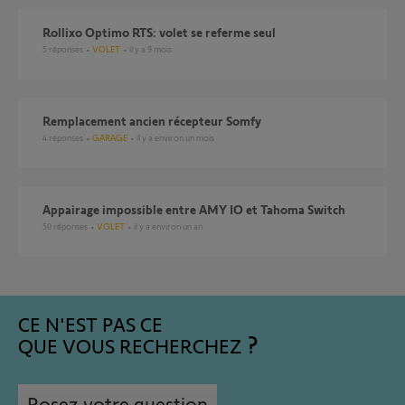
Rollixo Optimo RTS: volet se referme seul
5
réponses
VOLET
il y a 9 mois
Remplacement ancien récepteur Somfy
4
réponses
GARAGE
il y a environ un mois
Appairage impossible entre AMY IO et Tahoma Switch
50
réponses
VOLET
il y a environ un an
CE N'EST PAS CE
QUE VOUS RECHERCHEZ
Posez votre question