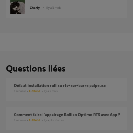
Charly
il y a 3 mois
Questions liées
défaut installation rollixo rts+xse+barre palpeuse
1
réponse
GARAGE
il y a 5 mois
Comment faire l'appairage Rollixo Optimo RTS avec App ?
1
réponse
GARAGE
il y a plus d'un an