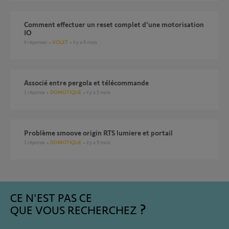
comment effectuer un reset complet d'une motorisation
IO
6
réponses
VOLET
il y a 8 mois
Associé entre pergola et télécommande
1
réponse
DOMOTIQUE
il y a 5 mois
Problème smoove origin RTS lumiere et portail
1
réponse
DOMOTIQUE
il y a 9 mois
CE N'EST PAS CE
QUE VOUS RECHERCHEZ