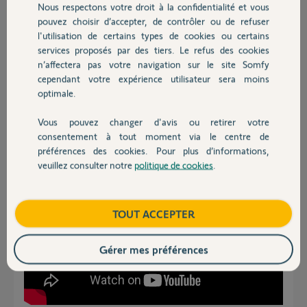
Participer au fil de discussion
Nous respectons votre droit à la confidentialité et vous
Chauffage
pouvez choisir d’accepter, de contrôler ou de refuser
l'utilisation de certains types de cookies ou certains
services proposés par des tiers. Le refus des cookies
Autres produits
Réponses
n’affectera pas votre navigation sur le site Somfy
cependant votre expérience utilisateur sera moins
optimale.
Bonjour
Voici la vidéo et pour vous motiver, le coût du déplacement pour un
Vous pouvez changer d'avis ou retirer votre
moteur est de 80€ ;))
Devis avec un pro
consentement à tout moment via le centre de
préférences des cookies. Pour plus d’informations,
veuillez consulter notre
politique de cookies
.
Contact
Boutique
TOUT ACCEPTER
Gérer mes préférences