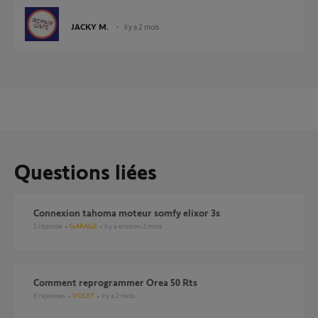
JACKY M.
il y a 2 mois
Questions liées
Connexion tahoma moteur somfy elixor 3s
1
réponse
GARAGE
il y a environ 2 mois
comment reprogrammer Orea 50 Rts
6
réponses
VOLET
il y a 2 mois