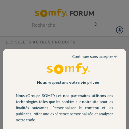
Particuliers
Professionnels
Forum
LES SUJETS AUTRES PRODUITS
Volet
effacement mémoire
Continuer sans accepter →
Bonjour,
Portail
moteur OREA RTS et télécommande TELIS 4RTS
je voudrais obtenir l'effacement complet de la mémoire moteur et
j'essaie de suivre les indications page7/8 de la notice, avez vous une
Garage
Nous respectons votre vie privée
doc pour les nuls? sourire
après la double coupure le moteur ne monte ni descend et bien
Nous (Groupe SOMFY) et nos partenaires utilisons des
entendu l'appui sur la touche prog n'a aucun effet
Sécurité
technologies telles que les cookies sur notre site pour les
Merci,
finalités suivantes: Personnaliser le contenu et les
publicités, offrir une expérience personnalisée et analyser
Domotique
christian B.
notre trafic.
il y a 2 mois